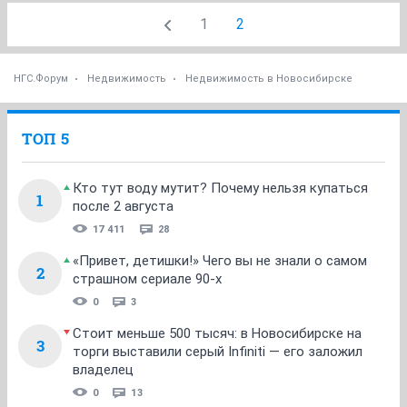
1
2
НГС.Форум
Недвижимость
Недвижимость в Новосибирске
ТОП 5
Кто тут воду мутит? Почему нельзя купаться
1
после 2 августа
17 411
28
«Привет, детишки!» Чего вы не знали о самом
2
страшном сериале 90-х
0
3
Стоит меньше 500 тысяч: в Новосибирске на
3
торги выставили серый Infiniti — его заложил
владелец
0
13