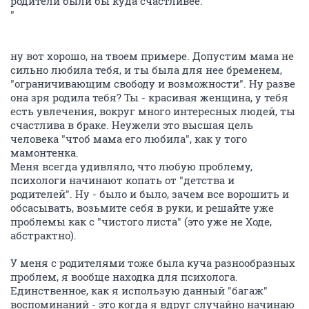
родители были бы куда счастливее.
"
ну вот хорошо, на твоем примере. Допустим мама не
сильно любила тебя, и ты была для нее бременем,
"ограничивающим свободу и возможности". Ну разве
она зря родила тебя? Ты - красивая женщина, у тебя
есть увлечения, вокруг много интересных людей, ты
счастлива в браке. Неужели это высшая цель
человека "чтоб мама его любила", как у того
мамонтенка.
Меня всегда удивляло, что любую проблему,
психологи начинают копать от "детства и
родителей". Ну - было и было, зачем все ворошить и
обсасывать, возьмите себя в руки, и решайте уже
проблемы как с "чистого листа" (это уже не Ходе,
абстрактно).
У меня с родителями тоже была куча разнообразных
проблем, я вообще находка для психолога.
Единственное, как я использую данный "багаж"
воспоминаний - это когда я вдруг случайно начинаю