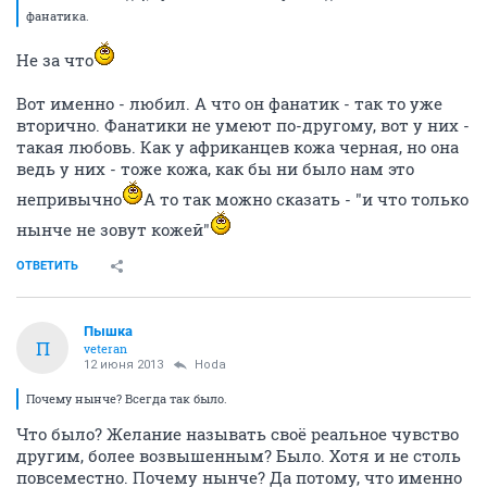
фанатика.
Не за что
Вот именно - любил. А что он фанатик - так то уже
вторично. Фанатики не умеют по-другому, вот у них -
такая любовь. Как у африканцев кожа черная, но она
ведь у них - тоже кожа, как бы ни было нам это
непривычно
А то так можно сказать - "и что только
нынче не зовут кожей"
ОТВЕТИТЬ
Пышка
П
veteran
12 июня 2013
Hoda
Почему нынче? Всегда так было.
Что было? Желание называть своё реальное чувство
другим, более возвышенным? Было. Хотя и не столь
повсеместно. Почему нынче? Да потому, что именно