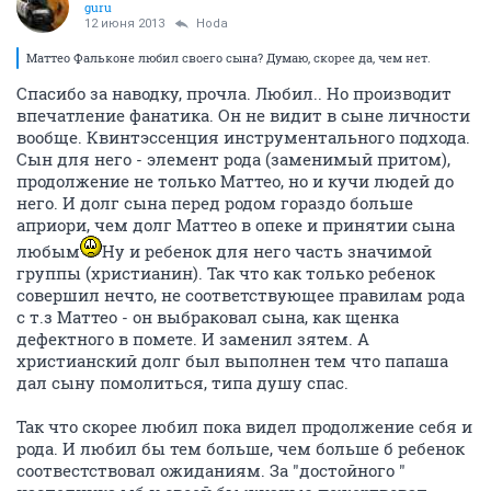
guru
12 июня 2013
Hoda
Маттео Фальконе любил своего сына? Думаю, скорее да, чем нет.
Спасибо за наводку, прочла. Любил.. Но производит
впечатление фанатика. Он не видит в сыне личности
вообще. Квинтэссенция инструментального подхода.
Сын для него - элемент рода (заменимый притом),
продолжение не только Маттео, но и кучи людей до
него. И долг сына перед родом гораздо больше
априори, чем долг Маттео в опеке и принятии сына
любым
Ну и ребенок для него часть значимой
группы (христианин). Так что как только ребенок
совершил нечто, не соответствующее правилам рода
с т.з Маттео - он выбраковал сына, как щенка
дефектного в помете. И заменил зятем. А
христианский долг был выполнен тем что папаша
дал сыну помолиться, типа душу спас.
Так что скорее любил пока видел продолжение себя и
рода. И любил бы тем больше, чем больше б ребенок
соотвестствовал ожиданиям. За "достойного "