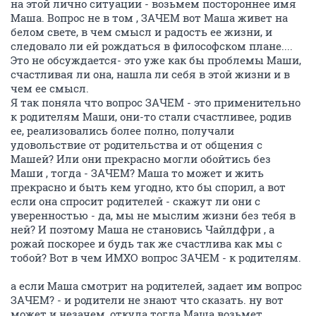
на этой лично ситуации - возьмем постороннее имя
Маша. Вопрос не в том , ЗАЧЕМ вот Маша живет на
белом свете, в чем смысл и радость ее жизни, и
следовало ли ей рождаться в философском плане....
Это не обсуждается- это уже как бы проблемы Маши,
счастливая ли она, нашла ли себя в этой жизни и в
чем ее смысл.
Я так поняла что вопрос ЗАЧЕМ - это применительно
к родителям Маши, они-то стали счастливее, родив
ее, реализовались более полно, получали
удовольствие от родительства и от общения с
Машей? Или они прекрасно могли обойтись без
Маши , тогда - ЗАЧЕМ? Маша то может и жить
прекрасно и быть кем угодно, кто бы спорил, а вот
если она спросит родителей - скажут ли они с
уверенностью - да, мы не мыслим жизни без тебя в
ней? И поэтому Маша не становись Чайлдфри , а
рожай поскорее и будь так же счастлива как мы с
тобой? Вот в чем ИМХО вопрос ЗАЧЕМ - к родителям.
а если Маша смотрит на родителей, задает им вопрос
ЗАЧЕМ? - и родители не знают что сказать. ну вот
может и незачем, откуда тогда Маша возьмет