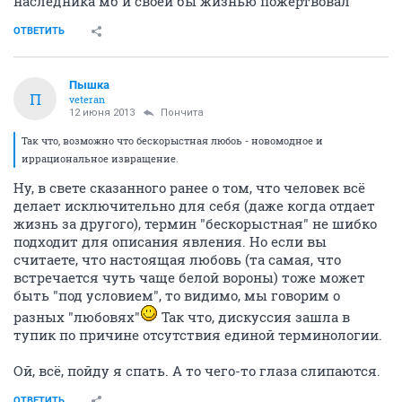
наследника мб и своей бы жизнью пожертвовал
ОТВЕТИТЬ
Пышка
П
veteran
12 июня 2013
Пончита
Так что, возможно что бескорыстная любоь - новомодное и
иррациональное извращение.
Ну, в свете сказанного ранее о том, что человек всё
делает исключительно для себя (даже когда отдает
жизнь за другого), термин "бескорыстная" не шибко
подходит для описания явления. Но если вы
считаете, что настоящая любовь (та самая, что
встречается чуть чаще белой вороны) тоже может
быть "под условием", то видимо, мы говорим о
разных "любовях"
Так что, дискуссия зашла в
тупик по причине отсутствия единой терминологии.
Ой, всё, пойду я спать. А то чего-то глаза слипаются.
ОТВЕТИТЬ