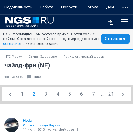
Недвижимость
Работа
Новости
Погода
Дом
На информационном ресурсе применяются cookie-
Согласен
файлы. Оставаясь на сайте, вы подтверждаете свое
согласие
на их использование.
НГС.Форум
Семья Здоровье
Психологический форум
чайлд-фри (NF)
284446
1000
1
2
3
4
5
6
7
...
21
Hoda
Княжья птица Паулин
11 июня 2013
vanderVudsen2