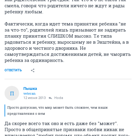
смела, говоря что родители ничего не ждут и рады
ребенку любым.
Фактически, когда идет тема принятия ребенка "не
за что-то", родителей лишь призывают не задирать
планку принятия СЛИШКОМ высоко. Т.е типа
радоваться и ребенку, выросшему не в Энштейна, а в
здорового и честного дворника. Не
самоутверждаться достижениями детей, не чморить
ребенка за ординарность.
ОТВЕТИТЬ
Пышка
П
veteran
12 июня 2013
Hoda
Просто допускаю, что мир может быть сложнее, чем наши
представления о нем
Да скорее всего так оно и есть даже без "может".
Просто в общепринятые признаки любви никак не
вписывается "любит потому, что объект достиг того-