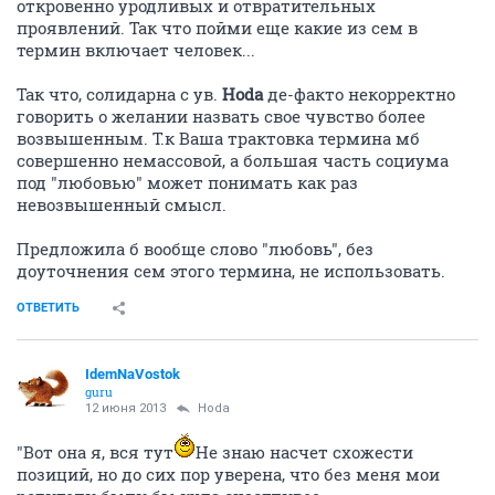
откровенно уродливых и отвратительных
проявлений. Так что пойми еще какие из сем в
термин включает человек...
Так что, солидарна с ув.
Hoda
де-факто некорректно
говорить о желании назвать свое чувство более
возвышенным. Т.к Ваша трактовка термина мб
совершенно немассовой, а большая часть социума
под "любовью" может понимать как раз
невозвышенный смысл.
Предложила б вообще слово "любовь", без
доуточнения сем этого термина, не использовать.
ОТВЕТИТЬ
IdemNaVostok
guru
12 июня 2013
Hoda
"Вот она я, вся тут
Не знаю насчет схожести
позиций, но до сих пор уверена, что без меня мои