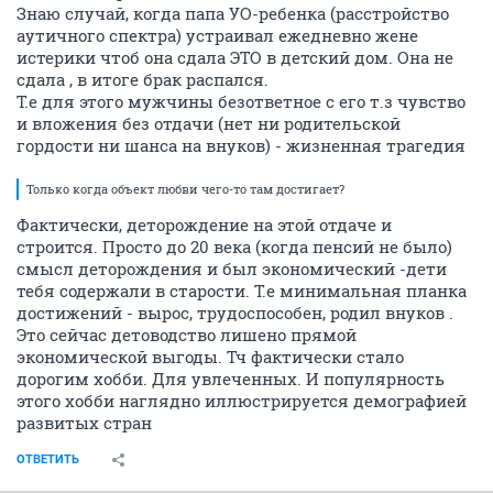
Знаю случай, когда папа УО-ребенка (расстройство
аутичного спектра) устраивал ежедневно жене
истерики чтоб она сдала ЭТО в детский дом. Она не
сдала , в итоге брак распался.
Т.е для этого мужчины безответное с его т.з чувство
и вложения без отдачи (нет ни родительской
гордости ни шанса на внуков) - жизненная трагедия
Только когда объект любви чего-то там достигает?
Фактически, деторождение на этой отдаче и
строится. Просто до 20 века (когда пенсий не было)
смысл деторождения и был экономический -дети
тебя содержали в старости. Т.е минимальная планка
достижений - вырос, трудоспособен, родил внуков .
Это сейчас детоводство лишено прямой
экономической выгоды. Тч фактически стало
дорогим хобби. Для увлеченных. И популярность
этого хобби наглядно иллюстрируется демографией
развитых стран
ОТВЕТИТЬ