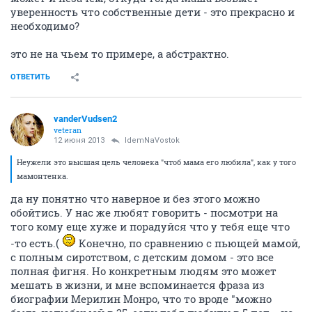
уверенность что собственные дети - это прекрасно и
необходимо?
это не на чьем то примере, а абстрактно.
ОТВЕТИТЬ
vanderVudsen2
veteran
12 июня 2013
IdemNaVostok
Неужели это высшая цель человека "чтоб мама его любила", как у того
мамонтенка.
да ну понятно что наверное и без этого можно
обойтись. У нас же любят говорить - посмотри на
того кому еще хуже и порадуйся что у тебя еще что
-то есть.(
Конечно, по сравнению с пьющей мамой,
с полным сиротством, с детским домом - это все
полная фигня. Но конкретным людям это может
мешать в жизни, и мне вспоминается фраза из
биографии Мерилин Монро, что то вроде "можно