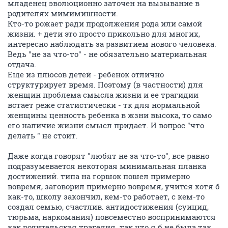
младенец эволюционно заточен на вызывание в
родителях мимимишности.
Кто-то рожает ради продолжения рода или самой
жизни. + дети это просто прикольно для многих,
интересно наблюдать за развитием нового человека.
Ведь "не за что-то" - не обязательно материальная
отдача.
Еще из плюсов детей - ребенок отлично
структурирует время. Поэтому (в частности) для
женщин проблема смысла жизни и ее трагидии
встает реже статистически - тк для нормальной
женщины ценность ребенка в жзни высока, то само
его наличие жизни смысл придает. И вопрос "что
делать " не стоит.
Даже когда говорят "любят не за что-то", все равно
подразумевается некоторая минимальная планка
достижений. типа на горшок пошел примерно
вовремя, заговорил примерно вовремя, учится хотя б
как-то, школу закончил, кем-то работает, с кем-то
создал семью, счастлив. антидостижения (суицид,
тюрьма, наркомания) повсеместно воспринимаются
как родительская трагедия. так что я б не была так