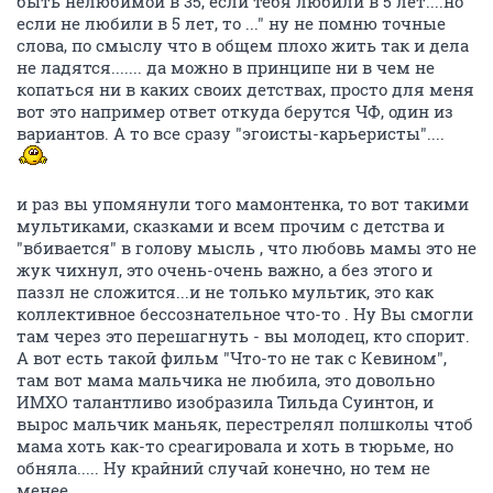
быть нелюбимой в 35, если тебя любили в 5 лет....но
если не любили в 5 лет, то ..." ну не помню точные
слова, по смыслу что в общем плохо жить так и дела
не ладятся....... да можно в принципе ни в чем не
копаться ни в каких своих детствах, просто для меня
вот это например ответ откуда берутся ЧФ, один из
вариантов. А то все сразу "эгоисты-карьеристы"....
и раз вы упомянули того мамонтенка, то вот такими
мультиками, сказками и всем прочим с детства и
"вбивается" в голову мысль , что любовь мамы это не
жук чихнул, это очень-очень важно, а без этого и
паззл не сложится...и не только мультик, это как
коллективное бессознательное что-то . Ну Вы смогли
там через это перешагнуть - вы молодец, кто спорит.
А вот есть такой фильм "Что-то не так с Кевином",
там вот мама мальчика не любила, это довольно
ИМХО талантливо изобразила Тильда Суинтон, и
вырос мальчик маньяк, перестрелял полшколы чтоб
мама хоть как-то среагировала и хоть в тюрьме, но
обняла..... Ну крайний случай конечно, но тем не
менее.