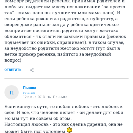
комфорт родителей (ребенок, принимая родителей и
любя их, выдает им массу поглаживаний "за просто
так" - мама-папа вы лучшие тк мои мама-папа). И
если ребенка рожали за ради этого, к пубертату, а
скорее даже раньше ,когда у ребенка критическое
восприятие появляется, родители могут жестоко
обломаться - тк стали не самыми правыми (ребенок
подмечает их ошибки, спрашивает). в таком случае,
за неудобство родители жестоко мстят (тут был в
ветке пример ребенка, избитого за неудобный
вопрос).
ОТВЕТИТЬ
Пышка
П
veteran
12 июня 2013
Пончита
Если копнуть суть, то любая любовь - это любовь к
себе. И всё, что человек делает - он делает для себя.
Но мы тут не совсем об этом.
Настоящая любовь - это как сделка дарения, она не
может быть под условием