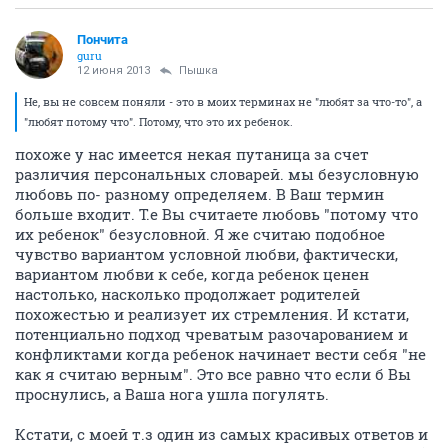
Пончита
guru
12 июня 2013
Пышка
Не, вы не совсем поняли - это в моих терминах не "любят за что-то", а
"любят потому что". Потому, что это их ребенок.
похоже у нас имеется некая путаница за счет
различия персональных словарей. мы безусловную
любовь по- разному определяем. В Ваш термин
больше входит. Т.е Вы считаете любовь "потому что
их ребенок" безусловной. Я же считаю подобное
чувство вариантом условной любви, фактически,
вариантом любви к себе, когда ребенок ценен
настолько, насколько продолжает родителей
похожестью и реализует их стремления. И кстати,
потенциально подход чреватым разочарованием и
конфликтами когда ребенок начинает вести себя "не
как я считаю верным". Это все равно что если б Вы
проснулись, а Ваша нога ушла погулять.
Кстати, с моей т.з один из самых красивых ответов и