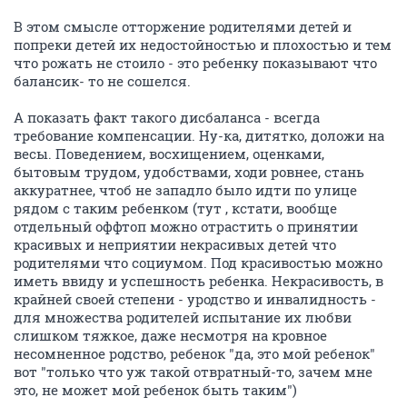
В этом смысле отторжение родителями детей и
попреки детей их недостойностью и плохостью и тем
что рожать не стоило - это ребенку показывают что
балансик- то не сошелся.
А показать факт такого дисбаланса - всегда
требование компенсации. Ну-ка, дитятко, доложи на
весы. Поведением, восхищением, оценками,
бытовым трудом, удобствами, ходи ровнее, стань
аккуратнее, чтоб не западло было идти по улице
рядом с таким ребенком (тут , кстати, вообще
отдельный оффтоп можно отрастить о принятии
красивых и неприятии некрасивых детей что
родителями что социумом. Под красивостью можно
иметь ввиду и успешность ребенка. Некрасивость, в
крайней своей степени - уродство и инвалидность -
для множества родителей испытание их любви
слишком тяжкое, даже несмотря на кровное
несомненное родство, ребенок "да, это мой ребенок"
вот "только что уж такой отвратный-то, зачем мне
это, не может мой ребенок быть таким")