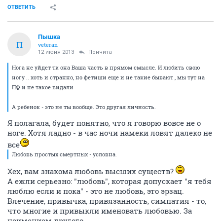
ОТВЕТИТЬ
Пышка
П
veteran
12 июня 2013
Пончита
Нога не уйдет тк она Ваша часть в прямом смысле. И любить свою
ногу .. хоть и странно, но фетиши еще и не такие бывают , мы тут на
ПФ и не такое видали
А ребенок - это не ты вообще. Это другая личность.
Я полагала, будет понятно, что я говорю вовсе не о
ноге. Хотя ладно - в час ночи намеки ловят далеко не
все
Любовь простых смертных - условна.
Хех, вам знакома любовь высших существ?
А ежли серьезно: "любовь", которая допускает "я тебя
люблю если и пока" - это не любовь, это эрзац.
Влечение, привычка, привязанность, симпатия - то,
что многие и привыкли именовать любовью. За
неимением другого.