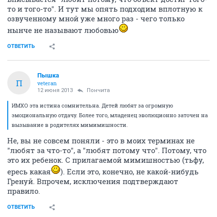
то и того-то". И тут мы опять подходим вплотную к
озвученному мной уже много раз - чего только
нынче не называют любовью
ОТВЕТИТЬ
Пышка
П
veteran
12 июня 2013
Пончита
ИМХО эта истина сомнительна. Детей любят за огромную
эмоциональную отдачу. Более того, младенец эволюционно заточен на
вызывание в родителях мимимишности.
Не, вы не совсем поняли - это в моих терминах не
"любят за что-то", а "любят потому что". Потому, что
это их ребенок. С прилагаемой мимишностью (тьфу,
ересь какая
). Если это, конечно, не какой-нибудь
Гренуй. Впрочем, исключения подтверждают
правило.
ОТВЕТИТЬ