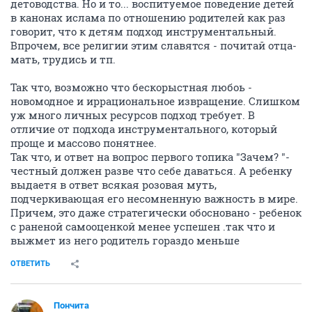
детоводства. Но и то... воспитуемое поведение детей
в канонах ислама по отношению родителей как раз
говорит, что к детям подход инструментальный.
Впрочем, все религии этим славятся - почитай отца-
мать, трудись и тп.
Так что, возможно что бескорыстная любоь -
новомодное и иррациональное извращение. Слишком
уж много личных ресурсов подход требует. В
отличие от подхода инструментального, который
проще и массово понятнее.
Так что, и ответ на вопрос первого топика "Зачем? "-
честный должен разве что себе даваться. А ребенку
выдаетя в ответ всякая розовая муть,
подчеркивающая его несомненную важность в мире.
Причем, это даже стратегически обосновано - ребенок
с раненой самооценкой менее успешен .так что и
выжмет из него родитель гораздо меньше
ОТВЕТИТЬ
Пончита