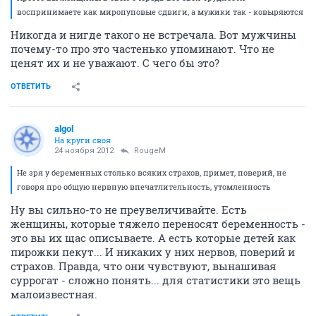
воспринимаете как миропуповые сдвиги, а мужики так - ковыряются
Никогда и нигде такого не встречала. Вот мужчины
почему-то про это частенько упоминают. Что не
ценят их и не уважают. С чего бы это?
ОТВЕТИТЬ
algol
На круги своя
24 ноября 2012
RougeM
Не зря у беременных столько всяких страхов, примет, поверий, не
говоря про общую нервную впечатлительность, утомленность
Ну вы сильно-то не преувеличивайте. Есть
женщины, которые тяжело переносят беременность -
это вы их щас описываете. А есть которые детей как
пирожки пекут... И никаких у них нервов, поверий и
страхов. Правда, что они чувствуют, вынашивая
суррогат - сложно понять... для статистики это вещь
малоизвестная.