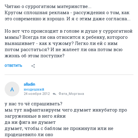
Читаю о суррогатном материнстве...
Кругом сплошная реклама - рассуждения о том, как
это современно и хорошо. И я с этим даже согласна...
Но вот что происходит в голове и душе у суррогатной
мамы? Всегда ли она относится к ребенку, которого
вынашивает - как к чужому? Легко ли ей с ним
потом расстаться? И не жалеет ли она потом всю
жизнь об этом поступке?
ОТВЕТИТЬ
alladin
A
нездешний
24 ноября 2012
Фата_Моргана
у нас то чё спрашивать?
мы тут нафантазируем чего думает инкубатор про
загруженные в него яйки
да ни фига не думает
думает, чтобы с баблом не прокинули или не
продешевило ли оно