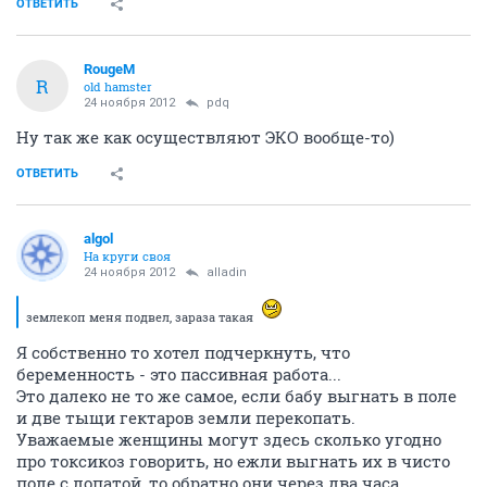
ОТВЕТИТЬ
RougeM
R
old hamster
24 ноября 2012
pdq
Ну так же как осуществляют ЭКО вообще-то)
ОТВЕТИТЬ
algol
На круги своя
24 ноября 2012
alladin
землекоп меня подвел, зараза такая
Я собственно то хотел подчеркнуть, что
беременность - это пассивная работа...
Это далеко не то же самое, если бабу выгнать в поле
и две тыщи гектаров земли перекопать.
Уважаемые женщины могут здесь сколько угодно
про токсикоз говорить, но ежли выгнать их в чисто
поле с лопатой, то обратно они через два часа