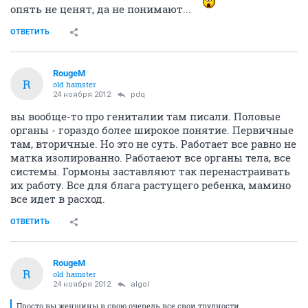
опять не ценят, да не понимают...
ОТВЕТИТЬ
RougeM
R
old hamster
24 ноября 2012
pdq
вы вообще-то про гениталии там писали. Половые
органы - гораздо более широкое понятие. Первичные
там, вторичные. Но это не суть. Работает все равно не
матка изолированно. Работаеют все органы тела, все
системы. Гормоны заставляют так перенастраивать
их работу. Все для блага растущего ребенка, мамино
все идет в расход.
ОТВЕТИТЬ
RougeM
R
old hamster
24 ноября 2012
algol
Просто вы женщины в свою очередь все свои трудности