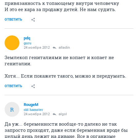
привязанность к топающему внутри человечку
И это ее кара за продажу детей. Не нам судить.
ОТВЕТИТЬ
pdq
guru
24 ноября 2012
alladin
Землекоп гениталиями не копает и копает не
гениталии.
Хотя... Если покажете такого, можно и передумать.
ОТВЕТИТЬ
RougeM
R
old hamster
24 ноября 2012
algol
Да уж... беременности вообще-то далеко не так
запросто проходят, даже если беременная вроде бы
целый день лежит на диване. Все в организме