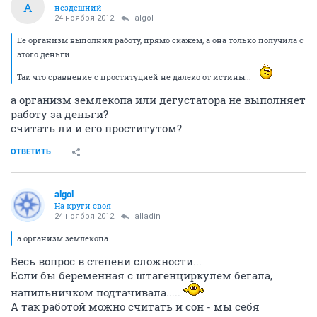
A
нездешний
24 ноября 2012
algol
Её организм выполнил работу, прямо скажем, а она только получила с
этого деньги.
Так что сравнение с проституцией не далеко от истины...
а организм землекопа или дегустатора не выполняет
работу за деньги?
считать ли и его проститутом?
ОТВЕТИТЬ
algol
На круги своя
24 ноября 2012
alladin
а организм землекопа
Весь вопрос в степени сложности...
Если бы беременная с штагенциркулем бегала,
напильничком подтачивала.....
А так работой можно считать и сон - мы себя