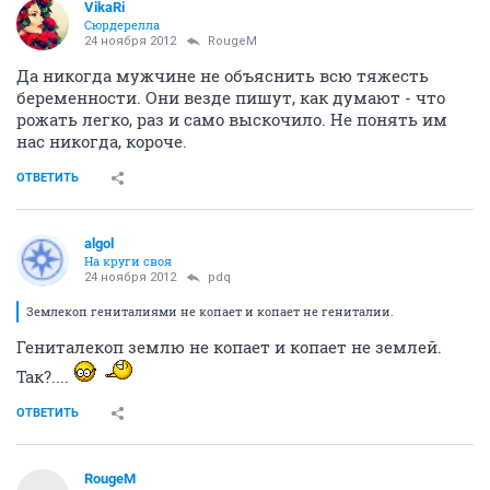
VikaRi
Сюрдерелла
24 ноября 2012
RougeM
Да никогда мужчине не объяснить всю тяжесть
беременности. Они везде пишут, как думают - что
рожать легко, раз и само выскочило. Не понять им
нас никогда, короче.
ОТВЕТИТЬ
algol
На круги своя
24 ноября 2012
pdq
Землекоп гениталиями не копает и копает не гениталии.
Гениталекоп землю не копает и копает не землей.
Так?....
ОТВЕТИТЬ
RougeM