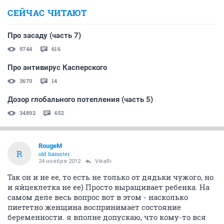
СЕЙЧАС ЧИТАЮТ
Про засаду (часть 7)
9744
616
Про антивирус Касперского
3670
14
Дозор глобального потепления (часть 5)
34892
652
RougeM
R
old hamster
24 ноября 2012
VikaRi
Так он и не ее, то есть не только от дядьки чужого, но
и яйцеклетка не ее) Просто выращивает ребенка. На
самом деле весь вопрос вот в этом - насколько
пиететно женщина воспринимает состояние
беременности. я вполне допускаю, что кому-то вся