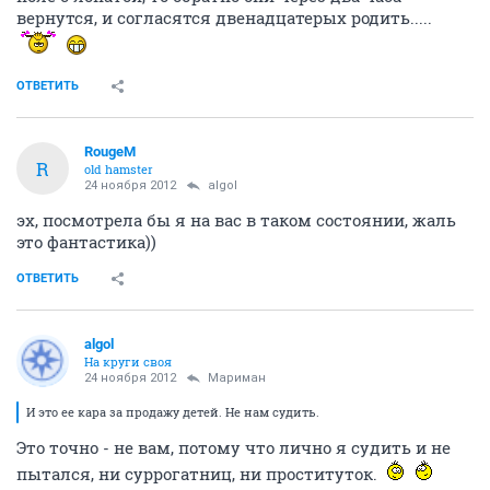
вернутся, и согласятся двенадцатерых родить.....
ОТВЕТИТЬ
RougeM
R
old hamster
24 ноября 2012
algol
эх, посмотрела бы я на вас в таком состоянии, жаль
это фантастика))
ОТВЕТИТЬ
algol
На круги своя
24 ноября 2012
Мариман
И это ее кара за продажу детей. Не нам судить.
Это точно - не вам, потому что лично я судить и не
пытался, ни суррогатниц, ни проституток.