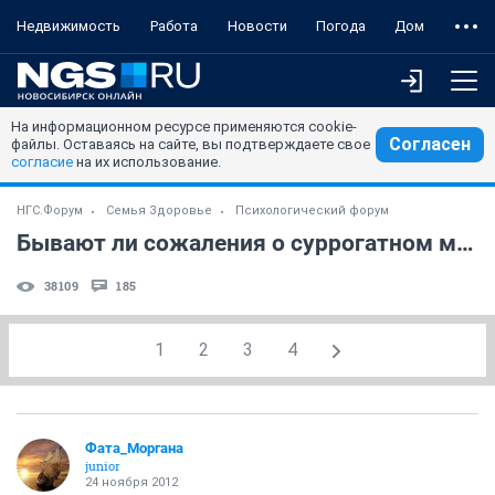
Недвижимость
Работа
Новости
Погода
Дом
На информационном ресурсе применяются cookie-
Согласен
файлы. Оставаясь на сайте, вы подтверждаете свое
согласие
на их использование.
НГС.Форум
Семья Здоровье
Психологический форум
Бывают ли сожаления о суррогатном материнстве?
38109
185
1
2
3
4
Фата_Моргана
junior
24 ноября 2012