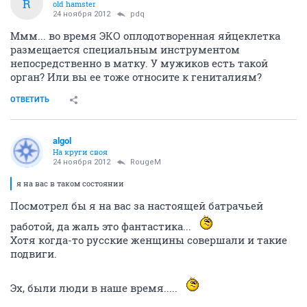
R
old hamster
24 ноября 2012
pdq
Ммм... во время ЭКО оплодотворенная яйцеклетка
размещается специальным инструментом
непосредственно в матку. У мужиков есть такой
орган? Или вы ее тоже относите к гениталиям?
ОТВЕТИТЬ
algol
На круги своя
24 ноября 2012
RougeM
я на вас в таком состоянии
Посмотрел бы я на вас за настоящей батрачьей
работой, да жаль это фантастика...
Хотя когда-то русские женщины совершали и такие
подвиги.
Эх, были люди в наше время.....