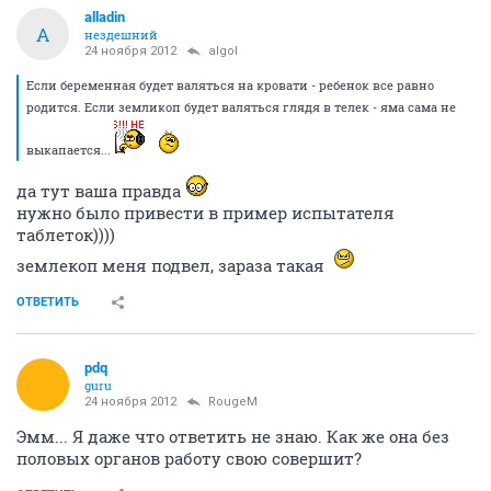
alladin
A
нездешний
24 ноября 2012
algol
Если беременная будет валяться на кровати - ребенок все равно
родится. Если земликоп будет валяться глядя в телек - яма сама не
выкапается...
да тут ваша правда
нужно было привести в пример испытателя
таблеток))))
землекоп меня подвел, зараза такая
ОТВЕТИТЬ
pdq
guru
24 ноября 2012
RougeM
Эмм... Я даже что ответить не знаю. Как же она без
половых органов работу свою совершит?