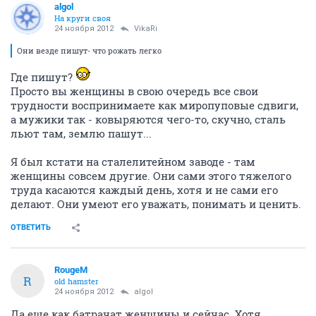
algol
На круги своя
24 ноября 2012
VikaRi
Они везде пишут- что рожать легко
Где пишут?
Просто вы женщины в свою очередь все свои
трудности воспринимаете как миропуповые сдвиги,
а мужики так - ковыряются чего-то, скучно, сталь
льют там, землю пашут...
Я был кстати на сталелитейном заводе - там
женщины совсем другие. Они сами этого тяжелого
труда касаются каждый день, хотя и не сами его
делают. Они умеют его уважать, понимать и ценить.
ОТВЕТИТЬ
RougeM
R
old hamster
24 ноября 2012
algol
Да еще как батрачат женщины и сейчас. Хотя,