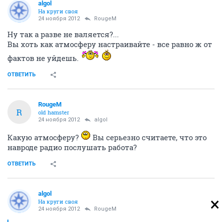
algol
На круги своя
24 ноября 2012
RougeM
Ну так а разве не валяется?...
Вы хоть как атмосферу настраивайте - все равно ж от
фактов не уйдешь.
ОТВЕТИТЬ
RougeM
R
old hamster
24 ноября 2012
algol
Какую атмосферу?
Вы серьезно считаете, что это
навроде радио послушать работа?
ОТВЕТИТЬ
algol
На круги своя
24 ноября 2012
RougeM