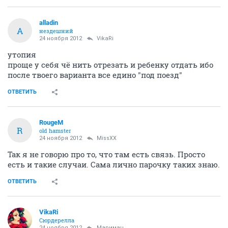
alladin
A
нездешний
24 ноября 2012
VikaRi
утопия
проще у себя чё нить отрезать и ребенку отдать ибо
после твоего варианта все едино "под поезд"
ОТВЕТИТЬ
RougeM
R
old hamster
24 ноября 2012
MissXX
Так я не говорю про то, что там есть связь. Просто
есть и такие случаи. Сама лично парочку таких знаю.
ОТВЕТИТЬ
VikaRi
Сюрдерелла
24 ноября 2012
Мариман