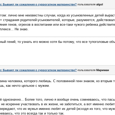
e: Бывают ли сожаления о суррогатном материнстве?
пользователя
algol
ругом: лично мне неизвестны случаи, когда из усыновленных детей вырас
 + страдания родителей-усыновителей, которые, разумеется, действовал
ияния генов, огрехов в воспитании или все-таки чужого ребенка действи
плексе... Не знаю.
ный гений, то узнать его можно хотя бы потому, что все тупоголовые об
e: Бывают ли сожаления о суррогатном материнстве?
пользователя
Мариман
вина человека, которого любишь. С половинной генн знаком, ко вторым 
шь, как нечто цельное с мужем.
сё однозначно... Более того, лично я вообще очень сомневаюсь, что пас
, не искренне участвовать в их жизни, не заботиться, а вот именно люб
утверждают, что их мужья именно любят их детей (исходя из того, что 
неваюсь, что это всегда так и только так.