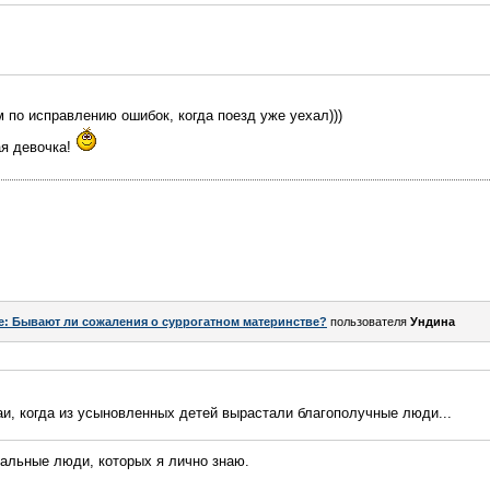
по исправлению ошибок, когда поезд уже уехал)))
ая девочка!
e: Бывают ли сожаления о суррогатном материнстве?
пользователя
Ундинa
и, когда из усыновленных детей вырастали благополучные люди...
еальные люди, которых я лично знаю.