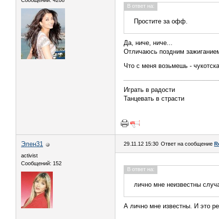
Сообщений: 4208
В ответ на:
Простите за офф.
Да, ниче, ниче...
Отличаюсь поздним зажиганием 
Что с меня возьмешь - чукотск
Играть в радости
Танцевать в страсти
Элен31
29.11.12 15:30
Ответ на сообщение
R
activist
Сообщений: 152
В ответ на:
лично мне неизвестны случа
А лично мне известны. И это р