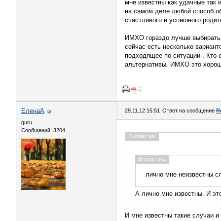
мне известны как удачные так 
на самом деле любой способ об
счастливого и успешного родит
ИМХО гораздо лучше выбирать 
сейчас есть несколько вариант
подходящее по ситуации . Кто 
альтернативы. ИМХО это хорош
ЕленаА
29.11.12 15:51
Ответ на сообщение
R
guru
Сообщений: 3204
В ответ на:
В ответ на:
лично мне неизвестны с
А лично мне известны. И эт
И мне известны такие случаи и