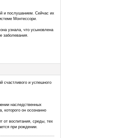
й и послушанием. Сейчас их
системе Монтессори.
она узнала, что усыновлена
е заболевания.
ий счастливого и успешного
ошении наследственных
а, которого он осознанно
т от воспитания, среды, тех
ается при рождении.