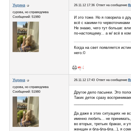
Ундинa
26.11.12 17:36
Ответ на сообщение
R
сурова, но справедлива
Сообщений: 51980
И это тоже. Но я говорила о д
всё с какими-то червоточинами
Не знааю, чего тут больше: вл
по-настоящему... а м/ всё в ком
Когда на свет появляется истин
него.©
Ундинa
26.11.12 17:43
Ответ на сообщение
R
сурова, но справедлива
Сообщений: 51980
Другое дело пасынки. Это поло
Таких деток сразу воспринимае
________________________
Да даже в этих ситуациях не в
именно любить... не принимать
во вторых, третьих браках, и 
женщин и бла-бла-бла...), я сом