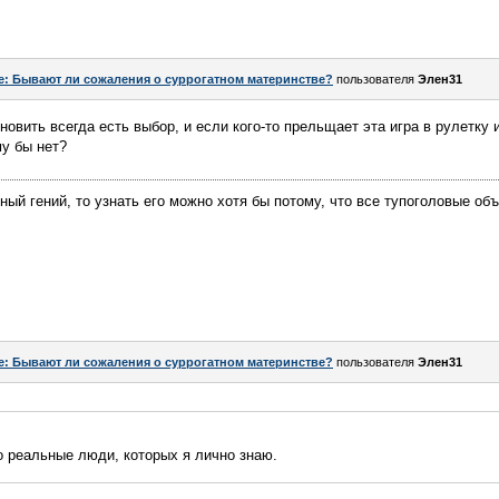
e: Бывают ли сожаления о суррогатном материнстве?
пользователя
Элен31
овить всегда есть выбор, и если кого-то прельщает эта игра в рулетку
у бы нет?
ный гений, то узнать его можно хотя бы потому, что все тупоголовые об
e: Бывают ли сожаления о суррогатном материнстве?
пользователя
Элен31
о реальные люди, которых я лично знаю.