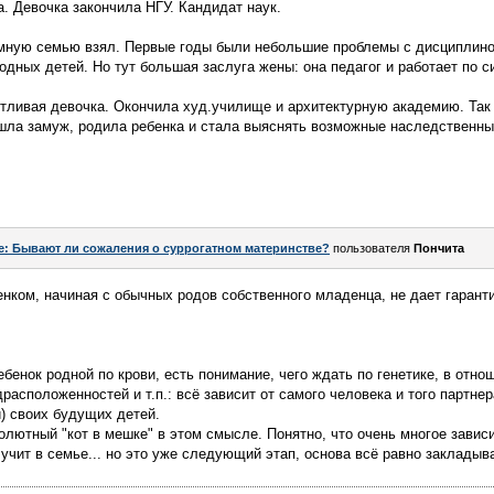
а. Девочка закончила НГУ. Кандидат наук.
емную семью взял. Первые годы были небольшие проблемы с дисциплино
одных детей. Но тут большая заслуга жены: она педагог и работает по 
тливая девочка. Окончила худ.училище и архитектурную академию. Так 
ышла замуж, родила ребенка и стала выяснять возможные наследственны
e: Бывают ли сожаления о суррогатном материнстве?
пользователя
Пончита
нком, начиная с обычных родов собственного младенца, не дает гарант
ебенок родной по крови, есть понимание, чего ждать по генетике, в отн
расположенностей и т.п.: всё зависит от самого человека и того партнер
и) своих будущих детей.
олютный "кот в мешке" в этом смысле. Понятно, что очень многое зависи
лучит в семье... но это уже следующий этап, основа всё равно закладыв