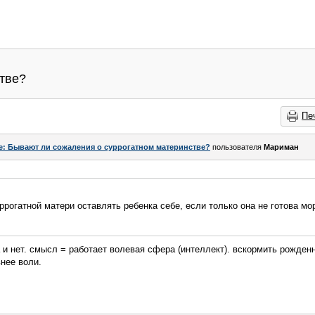
тве?
Пе
e: Бывают ли сожаления о суррогатном материнстве?
пользователя
Мариман
рогатной матери оставлять ребенка себе, если только она не готова мо
 и нет. смысл = работает волевая сфера (интеллект). вскормить рожден
внее воли.