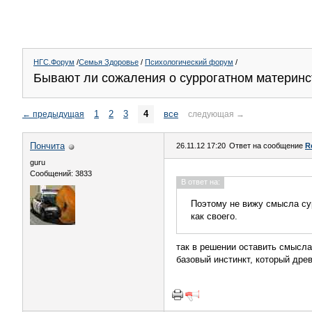
НГС.Форум
/
Семья Здоровье
/
Психологический форум
/
Бывают ли сожаления о суррогатном материнс
1
2
3
4
все
←
предыдущая
следующая
→
Пончита
26.11.12 17:20
Ответ на сообщение
R
guru
Сообщений: 3833
В ответ на:
Поэтому не вижу смысла сур
как своего.
так в решении оставить смысла
базовый инстинкт, который дре