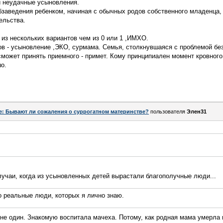
и неудачные усыновления.
заведения ребенком, начиная с обычных родов собственного младенца, 
ельства.
из нескольких вариантов чем из 0 или 1 ,ИМХО.
ов - усыновление ,ЭКО, сурмама. Семья, столкнувшаяся с проблемой бе
сможет принять приемного - примет. Кому принципиален момент кровного
о.
e: Бывают ли сожаления о суррогатном материнстве?
пользователя
Элен31
лучаи, когда из усыновленных детей вырастали благополучные люди...
о реальные люди, которых я лично знаю.
 не один. Знакомую воспитала мачеха. Потому, как родная мама умерла 