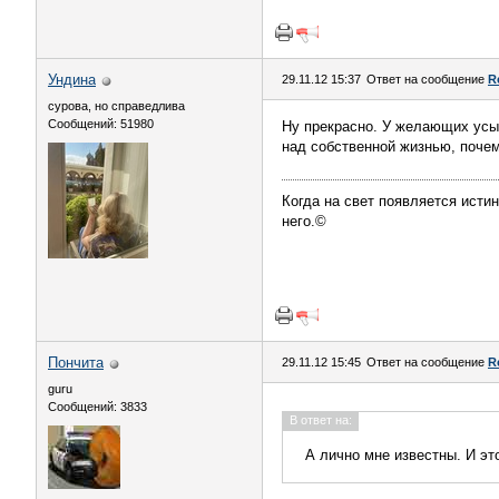
Ундинa
29.11.12 15:37
Ответ на сообщение
R
сурова, но справедлива
Сообщений: 51980
Ну прекрасно. У желающих усын
над собственной жизнью, почем
Когда на свет появляется истин
него.©
Пончита
29.11.12 15:45
Ответ на сообщение
R
guru
Сообщений: 3833
В ответ на:
А лично мне известны. И эт