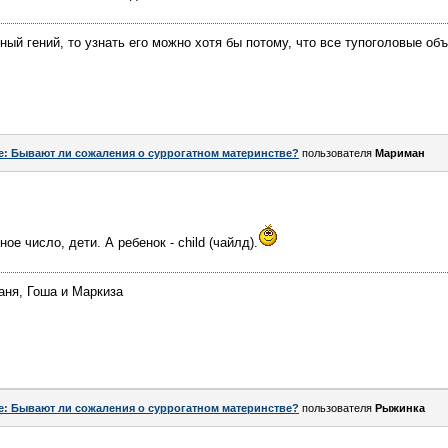
ный гений, то узнать его можно хотя бы потому, что все тупоголовые об
e: Бывают ли сожаления о суррогатном материнстве?
пользователя
Мариман
ное число, дети. А ребенок - child (чайлд).
аня, Гоша и Маркиза
e: Бывают ли сожаления о суррогатном материнстве?
пользователя
Рыжинка