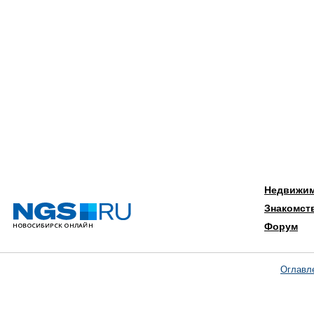
Недвижи
Знакомст
Форум
Оглавл