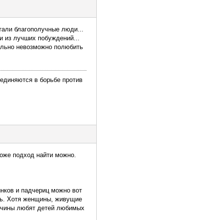
тали благополучные люди...
и из лучших побуждений...
тельно невозможно полюбить
ъединяются в борьбе против
тоже подход найти можно.
ынков и падчериц можно вот
ить. Хотя женщины, живущие
мужчины любят детей любимых