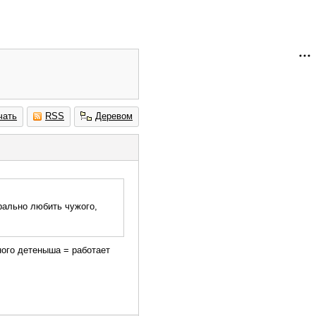
чать
RSS
Деревом
рально любить чужого,
ного детеныша = работает