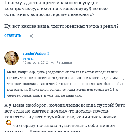
Почему удается прийти к консенсусу (не
компромиссу, а именно к консенсусу!) во всех
остальных вопросах, кроме денежного?
Ну, вот какова ваша, чисто женская точка зрения?
ОТВЕТИТЬ
vanderVudsen2
veteran
15 августа 2012
Рыжинка
Меня, например, дико раздражал много лет пустой холодильник.
Потому что еще с советского детства в спинном мозге сидела мысль,
что если холодильник пустой, то все пропало, он должен быть набит
под завязку. И только в последние годы, когда моя семья до 2-3-х
человек сократилась, я уже так не паникую.
А у меня наоборот , холодильник всегда пустой! Зато
вот если не хватает почему-то носков-трусов-
колготок...ну вот случайно так, кончились новые ...
то я сразу начинаю чувствовать себя нищей
какой-то....Тоже из детсва видимо.