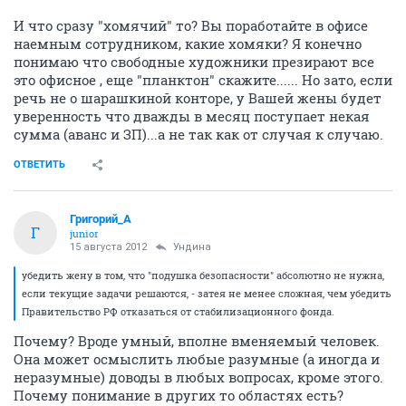
И что сразу "хомячий" то? Вы поработайте в офисе
наемным сотрудником, какие хомяки? Я конечно
понимаю что свободные художники презирают все
это офисное , еще "планктон" скажите...... Но зато, если
речь не о шарашкиной конторе, у Вашей жены будет
уверенность что дважды в месяц поступает некая
сумма (аванс и ЗП)...а не так как от случая к случаю.
ОТВЕТИТЬ
Григорий_А
Г
junior
15 августа 2012
Ундинa
убедить жену в том, что "подушка безопасности" абсолютно не нужна,
если текущие задачи решаются, - затея не менее сложная, чем убедить
Правительство РФ отказаться от стабилизационного фонда.
Почему? Вроде умный, вполне вменяемый человек.
Она может осмыслить любые разумные (а иногда и
неразумные) доводы в любых вопросах, кроме этого.
Почему понимание в других то областях есть?