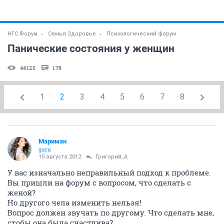
НГС.Форум
Семья Здоровье
Психологический форум
Панические состояния у женщин
44125
178
1
2
3
4
5
6
7
8
Мариман
guru
15 августа 2012
Григорий_А
У вас изначально неправильный подход к проблеме.
Вы пришли на форум с вопросом, что сделать с
женой?
Но другого чела изменить нельзя!
Вопрос должен звучать по другому. Что сделать мне,
стобы она была счастлива?