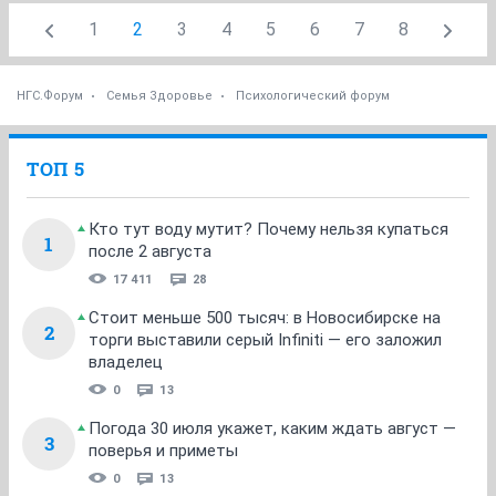
1
2
3
4
5
6
7
8
НГС.Форум
Семья Здоровье
Психологический форум
ТОП 5
Кто тут воду мутит? Почему нельзя купаться
1
после 2 августа
17 411
28
Стоит меньше 500 тысяч: в Новосибирске на
2
торги выставили серый Infiniti — его заложил
владелец
0
13
Погода 30 июля укажет, каким ждать август —
3
поверья и приметы
0
13