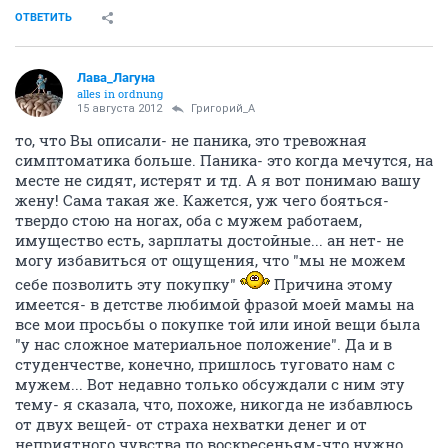
ОТВЕТИТЬ
Лава_Лагуна
alles in ordnung
15 августа 2012
Григорий_А
то, что Вы описали- не паника, это тревожная
симптоматика больше. Паника- это когда мечутся, на
месте не сидят, истерят и тд. А я вот понимаю вашу
жену! Сама такая же. Кажется, уж чего бояться-
твердо стою на ногах, оба с мужем работаем,
имущество есть, зарплаты достойные... ан нет- не
могу избавиться от ощущения, что "мы не можем
себе позволить эту покупку"
Причина этому
имеется- в детстве любимой фразой моей мамы на
все мои просьбы о покупке той или иной вещи была
"у нас сложное материальное положение". Да и в
студенчестве, конечно, пришлось туговато нам с
мужем... Вот недавно только обсуждали с ним эту
тему- я сказала, что, похоже, никогда не избавлюсь
от двух вещей- от страха нехватки денег и от
неприятного чувства по воскресеньям-что нужно