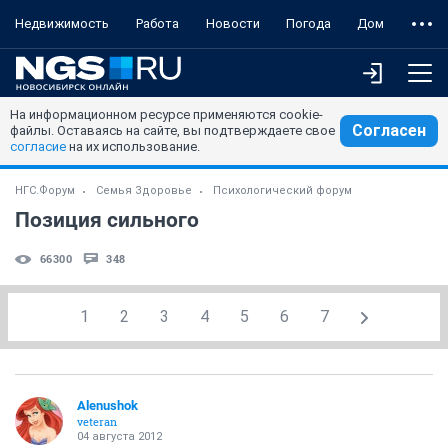
Недвижимость
Работа
Новости
Погода
Дом
На информационном ресурсе применяются cookie-
Согласен
файлы. Оставаясь на сайте, вы подтверждаете свое
согласие
на их использование.
НГС.Форум
Семья Здоровье
Психологический форум
Позиция сильного
66300
348
1
2
3
4
5
6
7
Alenushok
veteran
04 августа 2012