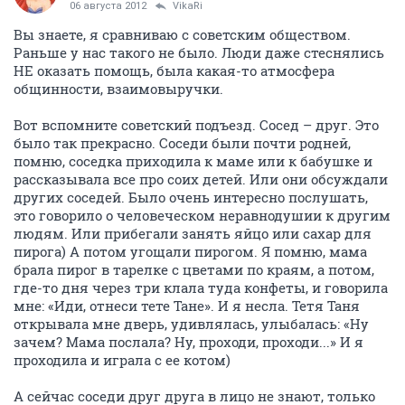
06 августа 2012
VikaRi
Вы знаете, я сравниваю с советским обществом.
Раньше у нас такого не было. Люди даже стеснялись
НЕ оказать помощь, была какая-то атмосфера
общинности, взаимовыручки.
Вот вспомните советский подъезд. Сосед – друг. Это
было так прекрасно. Соседи были почти родней,
помню, соседка приходила к маме или к бабушке и
рассказывала все про соих детей. Или они обсуждали
других соседей. Было очень интересно послушать,
это говорило о человеческом неравнодушии к другим
людям. Или прибегали занять яйцо или сахар для
пирога) А потом угощали пирогом. Я помню, мама
брала пирог в тарелке с цветами по краям, а потом,
где-то дня через три клала туда конфеты, и говорила
мне: «Иди, отнеси тете Тане». И я несла. Тетя Таня
открывала мне дверь, удивлялась, улыбалась: «Ну
зачем? Мама послала? Ну, проходи, проходи...» И я
проходила и играла с ее котом)
А сейчас соседи друг друга в лицо не знают, только