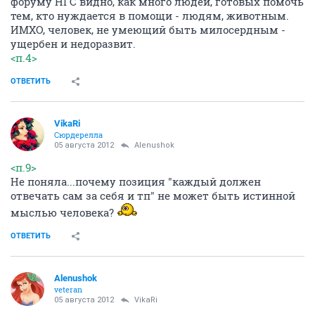
форуму НГС видно, как много людей, готовых помочь
тем, кто нуждается в помощи - людям, животным.
ИМХО, человек, не умеющий быть милосердным -
ущербен и недоразвит.
<п.4>
ОТВЕТИТЬ
VikaRi
Сюрдерелла
05 августа 2012
Alenushok
<п.9>
Не поняла...почему позиция "каждый должен
отвечать сам за себя и тп" не может быть истинной
мыслью человека?
ОТВЕТИТЬ
Alenushok
veteran
05 августа 2012
VikaRi