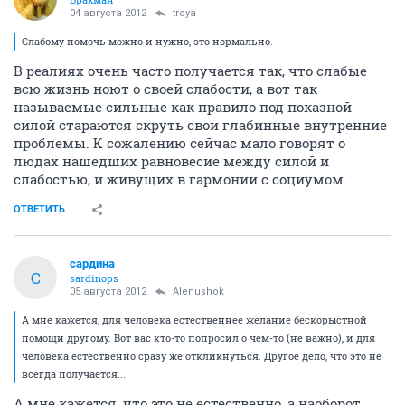
04 августа 2012
troya
Слабому помочь можно и нужно, это нормально.
В реалиях очень часто получается так, что слабые
всю жизнь ноют о своей слабости, а вот так
называемые сильные как правило под показной
силой стараются скруть свои глабинные внутренние
проблемы. К сожалению сейчас мало говорят о
людах нашедших равновесие между силой и
слабостью, и живущих в гармонии с социумом.
ОТВЕТИТЬ
сардина
С
sardinops
05 августа 2012
Alenushok
А мне кажется, для человека естественнее желание бескорыстной
помощи другому. Вот вас кто-то попросил о чем-то (не важно), и для
человека естественно сразу же откликнуться. Другое дело, что это не
всегда получается...
А мне кажется, что это не естественно, а наоборот,