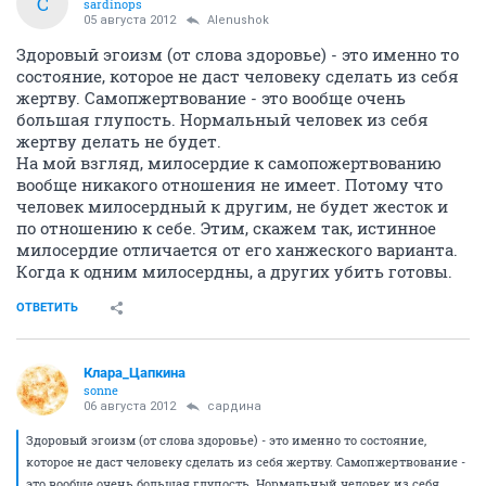
С
sardinops
05 августа 2012
Alenushok
Здоровый эгоизм (от слова здоровье) - это именно то
состояние, которое не даст человеку сделать из себя
жертву. Самопжертвование - это вообще очень
большая глупость. Нормальный человек из себя
жертву делать не будет.
На мой взгляд, милосердие к самопожертвованию
вообще никакого отношения не имеет. Потому что
человек милосердный к другим, не будет жесток и
по отношению к себе. Этим, скажем так, истинное
милосердие отличается от его ханжеского варианта.
Когда к одним милосердны, а других убить готовы.
ОТВЕТИТЬ
Клара_Цапкина
sonne
06 августа 2012
сардина
Здоровый эгоизм (от слова здоровье) - это именно то состояние,
которое не даст человеку сделать из себя жертву. Самопжертвование -
это вообще очень большая глупость. Нормальный человек из себя