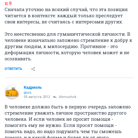
п.9
Сначала уточню на всякий случай, что эта позиция
читается в контексте: каждый только преследует
свои интересы, не считаясь с интересами других.
Это неестесвенно для гуманичтической личности. В
человеке изначально заложено стремление к добру к
другим людям, к милосердию. Противное - это
деформация личности, которую человек может и не
осознавать.
ОТВЕТИТЬ
Кадриэль
guru
05 августа 2012
Alenushok
В человеке должно быть в первую очередь заложено
стремление уважать личное пространство другого
человека. И если человек не просит помощи -
помогать ему не нужно. Если просят помощи -
помочь надо, но надо подумать чем ты сможешь
помочь и в какой форме и будет ли от этого