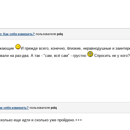
e: Как себя измерить?
пользователя
pdq
ружающие
И прежде всего, конечно, близкие, неравнодушные и заинтер
али на раз-два. А так - "сам, всё сам" - грустно
Спросить не у кого?
ак себя измерить?
пользователя
pdq
сколько еще идти и сколько уже пройдено.+++