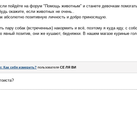
если пойдёте на форум "Помощь животным" и станете девочкам помогать,
удь окажите, если животных не очень..
как абсолютно позитивную личность и добро приносящую.
ть пару собак (встреченных) накормить и всё, поэтому я куда иду, с со
ую явный позитив, они же кушают, бедняжки. В нашем магазе куриные гол
e: Как себя измерить?
пользователя
СЕ ЛЯ ВИ
эгоиста?