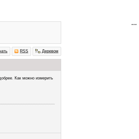
чать
RSS
Деревом
добрее. Как можно измерить