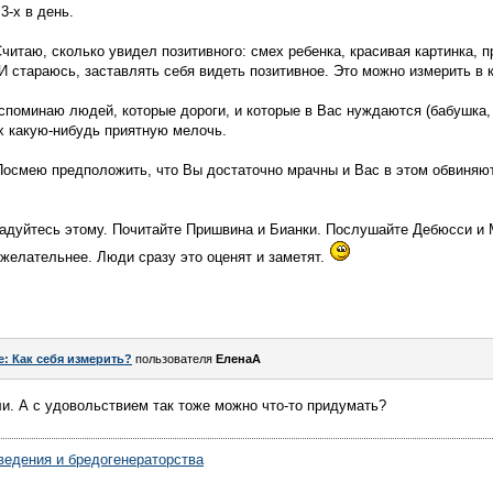
3-х в день.
читаю, сколько увидел позитивного: смех ребенка, красивая картинка, п
И стараюсь, заставлять себя видеть позитивное. Это можно измерить в
вспоминаю людей, которые дороги, и которые в Вас нуждаются (бабушка, 
их какую-нибудь приятную мелочь.
Посмею предположить, что Вы достаточно мрачны и Вас в этом обвиняю
радуйтесь этому. Почитайте Пришвина и Бианки. Послушайте Дебюсси и 
ожелательнее. Люди сразу это оценят и заметят.
e: Как себя измерить?
пользователя
ЕленаА
и. А с удовольствием так тоже можно что-то придумать?
ведения и бредогенераторства