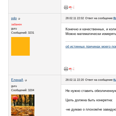
pdq
28.02.11 22:02
Ответ на сообщение
R
забанен
guru
Конечно и качественных, и кол
Сообщений: 3231
Можно математически измерять
об истинных причинах моего по
ЕленаА
28.02.11 22:20
Ответ на сообщение
К
guru
Сообщений: 3204
Не нужно ставить обезличенну
Цель должна быть конкретна:
-не думаю о плохом/не завиду