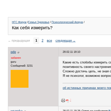
НГС.Форум
/
Семья Здоровье
/
Психологический форум
/
Как себя измерить?
1
2
все
←
предыдущая
следующая
→
pdq
28.02.11 18:10
забанен
guru
Какие есть спобобы измерить с
Сообщений: 3231
позитивность своего настроени
Сложно достичь цель, не зная 
Я не психолог, возможно вопро
об истинных причинах моего по
wsoroka
28.02.11 18:29
Ответ на сообщение
К