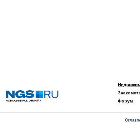
Недвижи
Знакомст
Форум
Оглавл