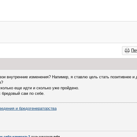
Пе
вои внутренние изменения? Напимер, я ставлю цель стать позитивнее и 
я?
сколько еще идти и сколько уже пройдено.
с бредовый сам по себе.
ведения и бредогенераторства
ак себя измерить?
пользователя
pdq