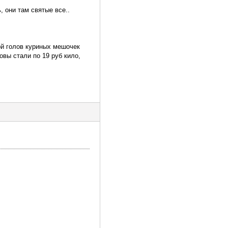
 они там святые все..
бой голов куриных мешочек
овы стали по 19 руб кило,