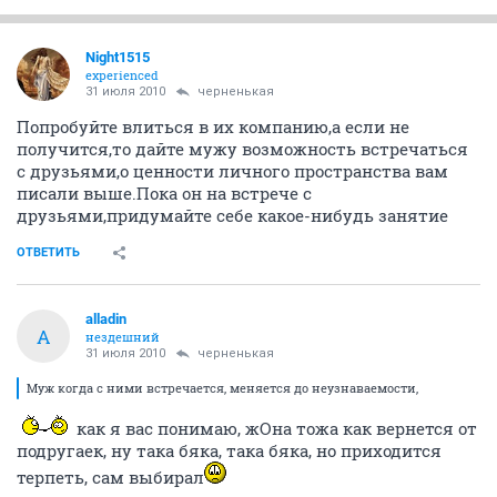
Night1515
experienced
31 июля 2010
черненькая
Попробуйте влиться в их компанию,а если не
получится,то дайте мужу возможность встречаться
с друзьями,о ценности личного пространства вам
писали выше.Пока он на встрече с
друзьями,придумайте себе какое-нибудь занятие
ОТВЕТИТЬ
alladin
A
нездешний
31 июля 2010
черненькая
Муж когда с ними встречается, меняется до неузнаваемости,
как я вас понимаю, жОна тожа как вернется от
подругаек, ну така бяка, така бяка, но приходится
терпеть, сам выбирал