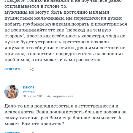
говорите, только не наезжая и не поучая, все равно
откладывается в голове то.
мужчины не могут быть постоянно милыми
пушистыми мальчиками, им периодически нужно
побыть грубыми мужиками,поорать и поматериться.
не воспринимайте это как "переход на темную
сторону", просто как особенность характера, тогда не
нужно будет устраивать кресттовых походов...
я думаю что общение с этими друзьями все таки не
причина, а следствие. сосредоточьтесь на основных
проблемах, а эта может и сама рассосется
ОТВЕТИТЬ
Daiona
veteran
31 июля 2010
черненькая
Дело-то не в покладистости, а в естественности и
искренности. Ваша покладистость больше похожа на
самоунижение, раз Вами еще больше помыкают. А
может, Вам это нравится?