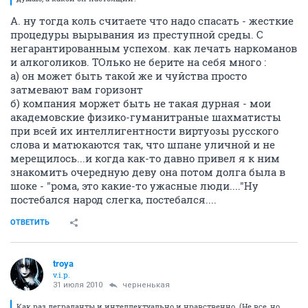
А. ну тогда коль считаете что надо спасать - жесткие
процедуры вырывания из преступной среды. С
негарантированным успехом. как лечать наркоманов
и алкоголиков. ТОлько не берите на себя много :
а) он может быть такой же и чуйства просто
затмевают вам горизонт
б) компания моржет быть не такая дурная - мои
академовские физико-гуманитраные шахматисты
при всей их интеллигентности виртуозы русского
слова и матюкаются так, что шпане уличной и не
мерещилось...и когда как-то давно привел я к ним
знакомить очередную деву она потом долга была в
шоке - "рома, это какие-то ужасные люди...."Ну
постебался народ слегка, постебался....
ОТВЕТИТЬ
troya
v.i.p.
31 июля 2010
черненькая
Как раз деграданты и интеллектуально и нравственно. (Не все, но