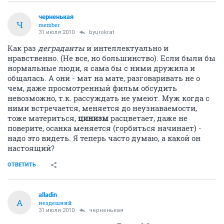
черненькая
Ч
member
31 июля 2010
byurokrat
Как раз
деграданты
и интеллектуально и
нравственно. (Не все, но большинство). Если были бы
нормальные люди, я сама бы с ними дружила и
общалась. А они - мат на мате, разговаривать не о
чем, даже просмотренный фильм обсудить
невозможно, т.к. рассуждать не умеют. Муж когда с
ними встречается, меняется до неузнаваемости,
тоже материться,
цинизм
расцветает, даже не
поверите, осанка меняется (горбиться начинает) -
надо это видеть. Я теперь часто думаю, а какой он
настоящий?
ОТВЕТИТЬ
alladin
A
нездешний
31 июля 2010
черненькая