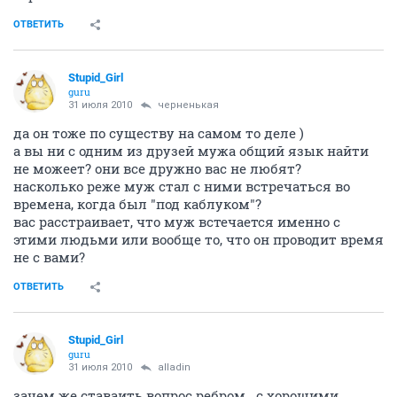
ОТВЕТИТЬ
Stupid_Girl
guru
31 июля 2010
черненькая
да он тоже по существу на самом то деле )
а вы ни с одним из друзей мужа общий язык найти
не можеет? они все дружно вас не любят?
насколько реже муж стал с ними встречаться во
времена, когда был "под каблуком"?
вас расстраивает, что муж встечается именно с
этими людьми или вообще то, что он проводит время
не с вами?
ОТВЕТИТЬ
Stupid_Girl
guru
31 июля 2010
alladin
зачем же ставаить вопрос ребром.. с хорошими