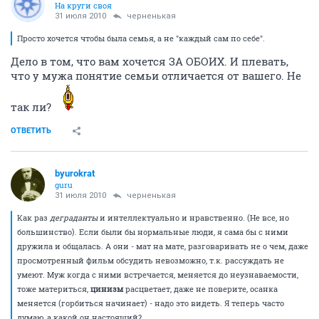
На круги своя
31 июля 2010
черненькая
Просто хочется чтобы была семья, а не "каждый сам по себе".
Дело в том, что вам хочется ЗА ОБОИХ. И плевать,
что у мужа понятие семьи отличается от вашего. Не
так ли?
ОТВЕТИТЬ
byurokrat
guru
31 июля 2010
черненькая
Как раз
деграданты
и интеллектуально и нравственно. (Не все, но
большинство). Если были бы нормальные люди, я сама бы с ними
дружила и общалась. А они - мат на мате, разговаривать не о чем, даже
просмотренный фильм обсудить невозможно, т.к. рассуждать не
умеют. Муж когда с ними встречается, меняется до неузнаваемости,
тоже материться,
цинизм
расцветает, даже не поверите, осанка
меняется (горбиться начинает) - надо это видеть. Я теперь часто
думаю, а какой он настоящий?