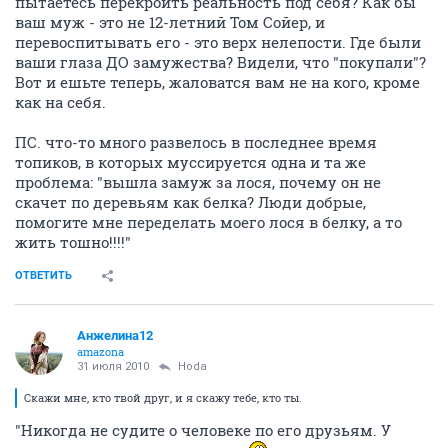
пытаетесь перекроить реальность под себя? Как бы
ваш муж - это не 12-летний Том Сойер, и
перевоспитывать его - это верх нелепости. Где были
ваши глаза ДО замужества? Видели, что "покупали"?
Вот и ешьте теперь, жаловатся вам не на кого, кроме
как на себя.
ПС. что-то много развелось в последнее время
топиков, в которых муссируется одна и та же
проблема: "вышла замуж за лося, почему он не
скачет по деревьям как белка? Люди добрые,
помогите мне переделать моего лося в белку, а то
жить тошно!!!!"
ОТВЕТИТЬ
Анжелина12
amazona
31 июля 2010
Hoda
Скажи мне, кто твой друг, и я скажу тебе, кто ты.
"Никогда не судите о человеке по его друзьям. У