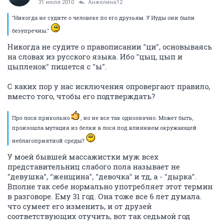
31 июля 2010
Анжелина12
"Никогда не судите о человеке по его друзьям. У Иуды они были
безупречны."
Никогда не судите о правописании "ци", основываясь
на словах из русского языка. Ибо "цыц, цып и
цыпленок" пишется с "ы".
С каких пор у нас исключения опровергают правило,
вместо того, чтобы его подтверждать?
Про лося прикольно
, но не все так однозначно. Может быть,
произошла мутация из белки в лося под влиянием окружающей
неблагоприятной среды?
У моей бывшей массажистки муж всех
представительниц слабого пола называет не
"девушка", "женщина", "девочка" и тд, а - "дырка".
Вполне так себе нормально употребляет этот термин
в разговоре. Ему 31 год. Она тоже все 6 лет думала.
что сумеет его изменить, и от друзей
соответствующих отучить, вот так седьмой год