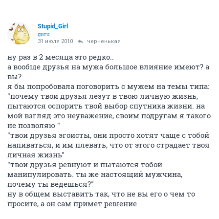
Stupid_Girl
guru
31 июля 2010
черненькая
ну раз в 2 месяца это редко..
а вообще друзья на мужа большое влияние имеют? а
вы?
я бы попробовала поговорить с мужем на темы типа:
"почему твои друзья лезут в твою личную жизнь,
пытаются оспорить твой выбор спутника жизни. на
мой взгляд это неуважение, своим подругам я такого
не позволяю "
"твои друзья эгоисты, они просто хотят чаще с тобой
напиваться, и им плевать, что от этого страдает твоя
личная жизнь"
"твои друзья ревнуют и пытаются тобой
манипулировать. ты же настоящий мужчина,
почему ты ведешься?"
ну в общем выставить так, что не вы его о чем то
просите, а он сам примет решение