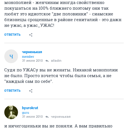
монополией - женчинам иногда свойственно
покушаться на 100% ближнего поэтому они так
любят это идиотское "две половинки" - сиамские
близнецы срощенные в районе гениталий - это дажн
не ужас, а ужас_УЖАС!
ОТВЕТИТЬ
черненькая
Ч
member
31 июля 2010
alladin
Судя по УЖАСу вы не женаты. Никакой монополии
не было. Просто хочется чтобы была семья, а не
"каждый сам по себе".
ОТВЕТИТЬ
byurokrat
guru
31 июля 2010
черненькая
и ничегошеньки вы не поняли. А вам правильно