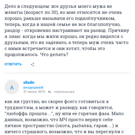
Дело в следующем: все друзья моего мужа не
женаты (возраст по 30), ко мне относятся не очень
хорошо, раньше называли его подкоблучником,
теперь, когда в нашей семье не все благополучно,
раздор - откровенно настраивают на развод. Причину
я знаю: когда мы жили хорошо, он редко виделся с
друзьями, это их задевало, а теперь муж очень часто
с ними встречается и они хотят, чтобы это
продолжалось. Что делать?
ОТВЕТИТЬ
alladin
A
нездешний
31 июля 2010
черненькая
как ни грустно, но скорее фсего готовиться к
трудностям, а может и разводу, как говорится,
"любоффь прошла....", ну или ее горячая фаза. Мало
данных, возможно, что МЧ просто вернул себе
личное пространство (охота, рыбалка, гараж....) и
ничего страшного, возможно, что и вы перегнули с