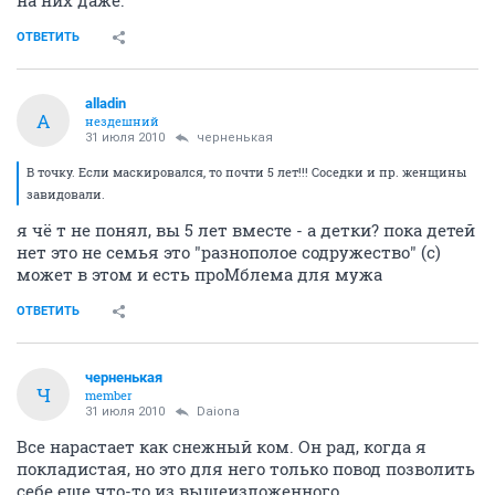
на них даже.
ОТВЕТИТЬ
alladin
A
нездешний
31 июля 2010
черненькая
В точку. Если маскировался, то почти 5 лет!!! Соседки и пр. женщины
завидовали.
я чё т не понял, вы 5 лет вместе - а детки? пока детей
нет это не семья это "разнополое содружество" (с)
может в этом и есть проМблема для мужа
ОТВЕТИТЬ
черненькая
Ч
member
31 июля 2010
Daiona
Все нарастает как снежный ком. Он рад, когда я
покладистая, но это для него только повод позволить
себе еще что-то из вышеизложенного