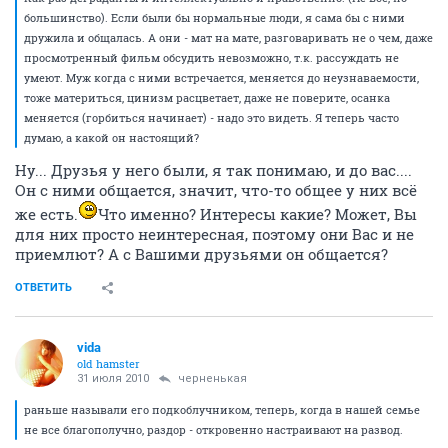
большинство). Если были бы нормальные люди, я сама бы с ними
дружила и общалась. А они - мат на мате, разговаривать не о чем, даже
просмотренный фильм обсудить невозможно, т.к. рассуждать не
умеют. Муж когда с ними встречается, меняется до неузнаваемости,
тоже материться, цинизм расцветает, даже не поверите, осанка
меняется (горбиться начинает) - надо это видеть. Я теперь часто
думаю, а какой он настоящий?
Ну... Друзья у него были, я так понимаю, и до вас....
Он с ними общается, значит, что-то общее у них всё
же есть.
Что именно? Интересы какие? Может, Вы
для них просто неинтересная, поэтому они Вас и не
приемлют? А с Вашими друзьями он общается?
ОТВЕТИТЬ
vida
old hamster
31 июля 2010
черненькая
раньше называли его подкоблучником, теперь, когда в нашей семье
не все благополучно, раздор - откровенно настраивают на развод.