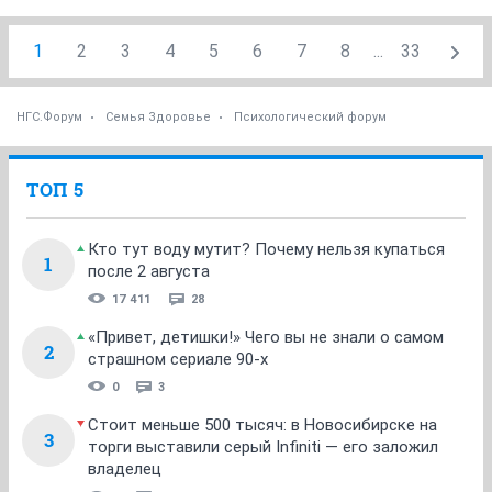
1
2
3
4
5
6
7
8
...
33
НГС.Форум
Семья Здоровье
Психологический форум
ТОП 5
Кто тут воду мутит? Почему нельзя купаться
1
после 2 августа
17 411
28
«Привет, детишки!» Чего вы не знали о самом
2
страшном сериале 90-х
0
3
Стоит меньше 500 тысяч: в Новосибирске на
3
торги выставили серый Infiniti — его заложил
владелец