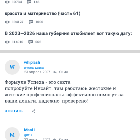
10734
146
красота и материнство (часть 61)
194127
1000
В 2023—2026 наша губерния отюбилеет вот такую дату:
114016
566
whiplash
W
кусок мяса
23 апреля 2007
Сима
Формула Успеха - это секта.
попробуйте Инсайт. там работаюь жестокие и
жесткие профессионалы. эффективно помогут за
ваши деньги. надежно. проверено!
ОТВЕТИТЬ
MaaH
M
guru
23 апреля 2007
Сима