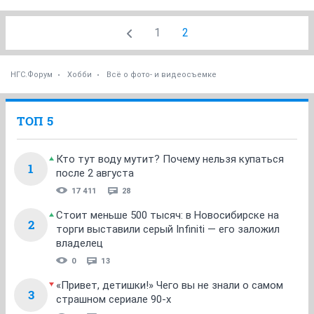
1
2
НГС.Форум
Хобби
Всё о фото- и видеосъемке
ТОП 5
Кто тут воду мутит? Почему нельзя купаться
1
после 2 августа
17 411
28
Стоит меньше 500 тысяч: в Новосибирске на
2
торги выставили серый Infiniti — его заложил
владелец
0
13
«Привет, детишки!» Чего вы не знали о самом
3
страшном сериале 90-х