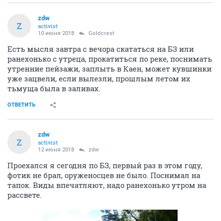
zdw
Z
activist
10 июня 2018
Goldcrest
Есть мысля завтра с вечора скататься на БЗ или
ранехонько с утреца, прокатиться по реке, поснимать
утренние пейзажи, заплыть в Каен, может кувшинки
уже зацвели, если вылезли, прошлым летом их
тьмуща была в заливах.
ОТВЕТИТЬ
zdw
Z
activist
12 июня 2018
zdw
Проехался я сегодня по БЗ, первый раз в этом году,
фотик не брал, оруженосцев не было. Поснимал на
тапок. Виды впечатляют, надо ранехонько утром на
рассвете.