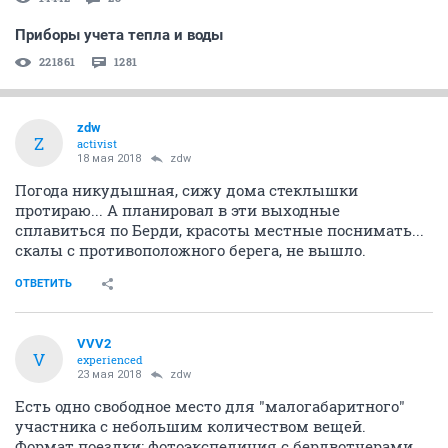
Приборы учета тепла и воды
221861
1281
zdw
Z
activist
18 мая 2018
zdw
Погода никудышная, сижу дома стеклышки
протираю... А планировал в эти выходные
сплавиться по Берди, красоты местные поснимать...
скалы с противоположного берега, не вышло.
ОТВЕТИТЬ
VVV2
V
experienced
23 мая 2018
zdw
Есть одно свободное место для "малогабаритного"
участника с небольшим количеством вещей.
Формат поездки: фотоэкспедиция с бердвотчерами