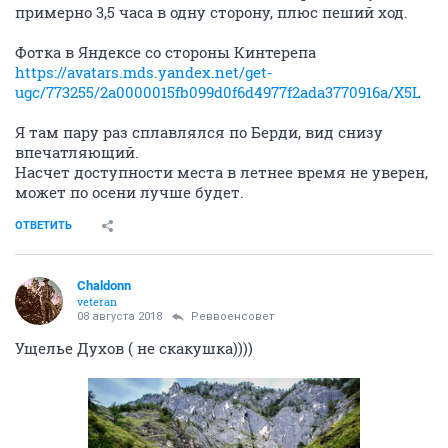
примерно 3,5 часа в одну сторону, плюс пеший ход.
Фотка в Яндексе со стороны Кинтерепа
https://avatars.mds.yandex.net/get-
ugc/773255/2a0000015fb099d0f6d4977f2ada3770916a/X5L
Я там пару раз сплавлялся по Берди, вид снизу
впечатляющий.
Насчет доступности места в летнее время не уверен,
может по осени лучше будет.
ОТВЕТИТЬ
Chaldonn
veteran
08 августа 2018
Реввоенсовет
Ущелье Духов ( не скакушка))))