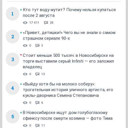
Кто тут воду мутит? Почему нельзя купаться
1
после 2 августа
17 411
28
«Привет, детишки!» Чего вы не знали о самом
2
страшном сериале 90-х
0
3
Стоит меньше 500 тысяч: в Новосибирске на
3
торги выставили серый Infiniti — его заложил
владелец
0
13
«Выйду хотя бы на молоко соберу»:
4
трогательная история уличного артиста, его
куклы-дворника Семена Степановича
0
6
В Новосибирске ищут дом голубоглазому
5
сфинксу после смерти хозяина — фото Тима
0
11