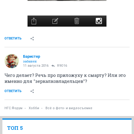
ОТВЕТИТЬ
Баристер
забанен
11 августа 2016
R9O16
Чего делает? Речь про приложуху к смарту? Или это
именно для "зеркалковладельцев"?
ОТВЕТИТЬ
НГС.Форум
Хобби
Всё о фото- и видеосъемке
ТОП 5