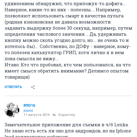
удивлением обнаружил, что приложух-то дофига...
Наверное, какие-то из них - полезны... Например,
позволяют использовать смарт в качества пульта
(родная кэноновская не давала возможности
задавать выдержку более 30 секунд, например, путем
определения числового значения... Да, удерживать
кнопку можно сколь угодно долго, но... не очень то и
хотелось бы)... Собственно, по ДОФу - наверное, кому-
то полезен калькулятор ГРИП, хотя лично я в нем
пока смысла не вижу...
Итаво: Кто что пробовал, кто чем пользовался, на что
имеет смысл обратить внимание? Делимсо опытом
товарищи)
ОТВЕТИТЬ
R9O16
junior
11 августа 2016
Баристер
Замечательное приложение для съемки в ч/б Lenka.
Не знаю есть есть ли оно для андроидов, но на Iphone
Ipad великолепно работает.