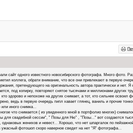
Пе
али сайт одного известного новосибирского фотографа. Много фото. Ра
метил коллега, обрати внимание, что все они привлекают в первую оче
ержания, претендующего на оригинальность автора практически и нет. Я 
ается, под копирку, повторяют снятое тысячами и миллионами других тр
 кто здорово и непохоже на других снимает, а тот, кто сильнее освоил
рено, ведь в первую очередь пипл хавает глянец, ваниль и прочие тонко
 или иного снимка...
многое что снимается ( из увиденного мной в портфолио многих) снимало
зы для свадебной сессии", " Позы для Ню" , "Позы..." вот создаются ты
, однаковых женихов и невест... Хорошо, что нет шпаргалок по пейзажно
 и ужасный фотошоп скоро наверное сведет на нет "Я" фотографа...