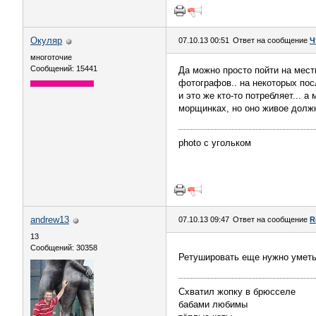
Окуляр
07.10.13 00:51
Ответ на сообщение
Ч
многоточие
Сообщений: 15441
Да можно просто пойти на мест
фотографов.. на некоторых по
и это же кто-то потребляет...
морщинках, но оно живое долж
photo с угольком
andrew13
07.10.13 09:47
Ответ на сообщение
R
13
Сообщений: 30358
Ретушировать еще нужно уметь
Схватил жопку в брюсселе
бабами любимы