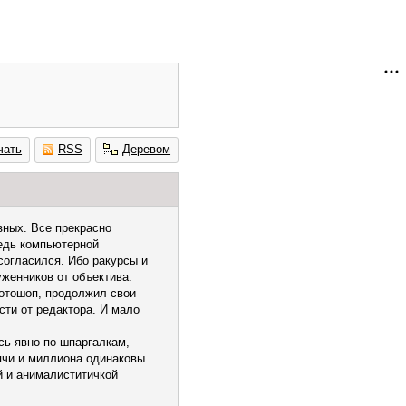
чать
RSS
Деревом
зных. Все прекрасно
редь компьютерной
согласился. Ибо ракурсы и
уженников от объектива.
 фотошоп, продолжил свои
сти от редактора. И мало
сь явно по шпаргалкам,
сячи и миллиона одинаковы
й и анималиститичкой