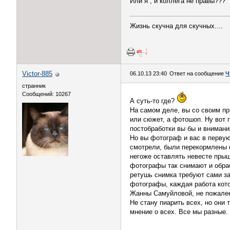
Или я , и коллега не правы???
Жизнь скучна для скучных....
Victor-885
06.10.13 23:40
Ответ на сообщение
Ч
странник
Сообщений: 10267
А суть-то где?
На самом деле, вы со своим пр
или сюжет, а фотошоп. Ну вот 
постобработки вы бы и внимани
Но вы фотограф и вас в первую
смотрели, были перекормлены 
негоже оставлять невесте прыщ
фотографы так снимают и обраб
ретушь снимка требуют сами за
фотографы, каждая работа кот
Жанны Самуйловой, не пожалее
Не стану пиарить всех, но они 
мнение о всех. Все мы разные.