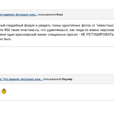
то важнее: фотошоп или...
пользователя
Korz
ный свадебный форум и увидеть тонны однотипных фоток от "известных
сле ФШ такая пластмасса, что удивляешься, как люди из живых персона
 а меня один красноярский жених специально просил - НЕ РЕТУШИРОВАТЬ 
но быть
e: Что важнее: фотошоп или...
пользователя
Окуляр
.