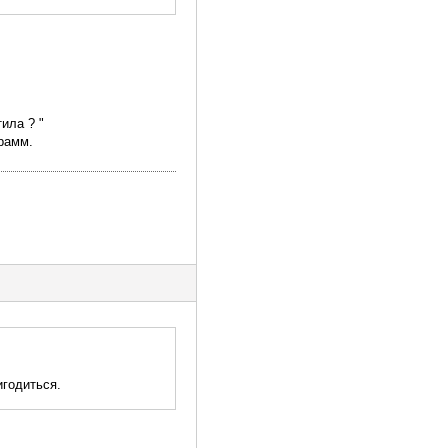
ила ? "
рамм.
игодиться.