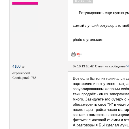
В ответ на:
Ретушировать еще нужно ум
самый лучший ретушер это моби
photo с угольком
4180
07.10.13 10:42
Ответ на сообщение
Ч
experienced
Сообщений: 768
Вот если бы топик начинался с
портфолио и вот у меня - так, 
завуалированном желании себя
таки продаёт - он их заворачива
много. Завидуете его бутеру с
обессмертить своё "Я" в чём-т
после пары-тройки часов мытар
заставят замереть в восхищени
фоточек с часовой съёмки и что
А разговоры я БЫ сделал лучше 