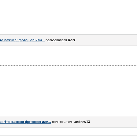
то важнее: фотошоп или...
пользователя
Korz
e: Что важнее: фотошоп или...
пользователя
andrew13