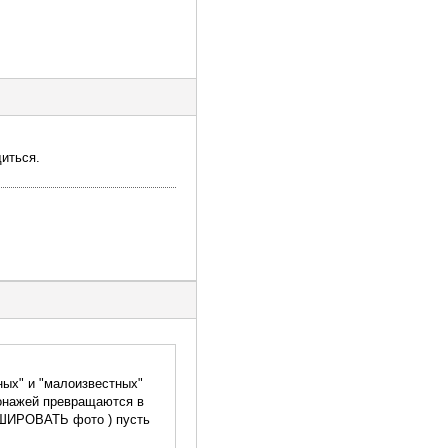
диться.
ных" и "малоизвестных"
сонажей превращаются в
ТУШИРОВАТЬ фото ) пусть