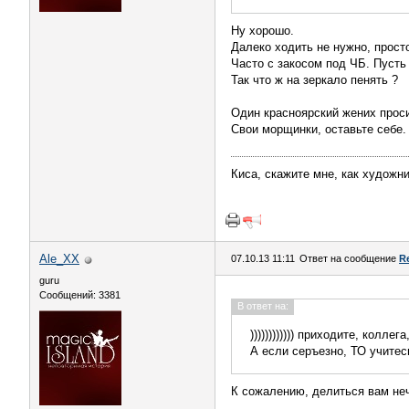
Ну хорошо.
Далеко ходить не нужно, просто
Часто с закосом под ЧБ. Пусть
Так что ж на зеркало пенять ?
Один красноярский жених просил
Свои морщинки, оставьте себе.
Киса, скажите мне, как художн
Ale_XX
07.10.13 11:11
Ответ на сообщение
R
guru
Сообщений: 3381
В ответ на:
)))))))))))) приходите, колл
А если серъезно, ТО учитес
К сожалению, делиться вам неч