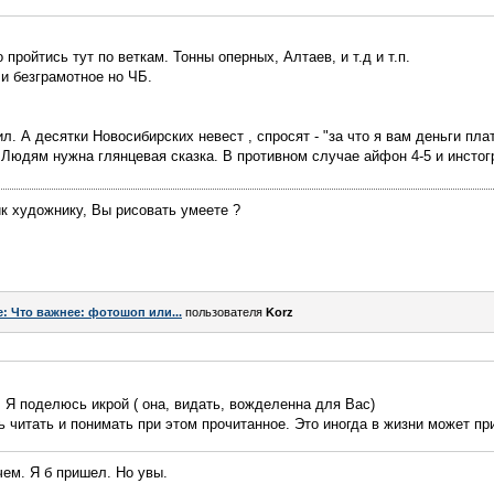
 пройтись тут по веткам. Тонны оперных, Алтаев, и т.д и т.п.
 и безграмотное но ЧБ.
. А десятки Новосибирских невест , спросят - "за что я вам деньги плат
 Людям нужна глянцевая сказка. В противном случае айфон 4-5 и инстог
ик художнику, Вы рисовать умеете ?
e: Что важнее: фотошоп или...
пользователя
Korz
ега, Я поделюсь икрой ( она, видать, вожделенна для Вас)
ь читать и понимать при этом прочитанное. Это иногда в жизни может пр
ем. Я б пришел. Но увы.