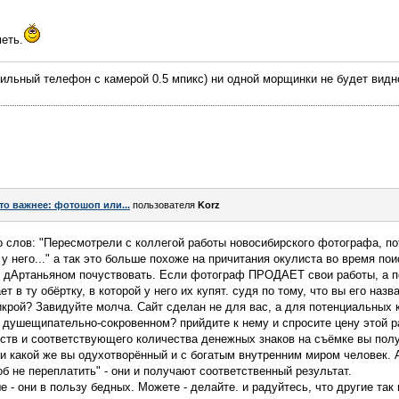
еть.
льный телефон с камерой 0.5 мпикс) ни одной морщинки не будет видн
то важнее: фотошоп или...
пользователя
Korz
о слов: "Пересмотрели с коллегой работы новосибирского фотографа, п
а у него..." а так это больше похоже на причитания окулиста во время по
 дАртаньяном почуствовать. Если фотограф ПРОДАЕТ свои работы, а п
ет в ту обёртку, в которой у него их купят. судя по тому, что вы его наз
 икрой? Завидуйте молча. Сайт сделан не для вас, а для потенциальных 
о душещипательно-сокровенном? прийдите к нему и спросите цену этой 
ств и соответствующего количества денежных знаков на съёмке вы полу
и какой же вы одухотворённый и с богатым внутренним миром человек. А
б не переплатить" - они и получают соответственный результат.
- они в пользу бедных. Можете - делайте. и радуйтесь, что другие так 