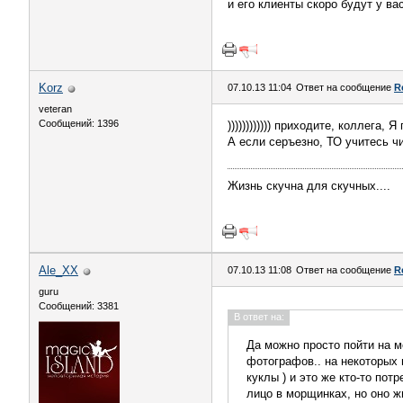
и его клиенты скоро будут у вас
Korz
07.10.13 11:04
Ответ на сообщение
R
veteran
Сообщений: 1396
)))))))))))) приходите, коллега
А если серъезно, ТО учитесь ч
Жизнь скучна для скучных....
Ale_XX
07.10.13 11:08
Ответ на сообщение
R
guru
Сообщений: 3381
В ответ на:
Да можно просто пойти на 
фотографов.. на некоторых
куклы ) и это же кто-то по
лицо в морщинках, но оно 