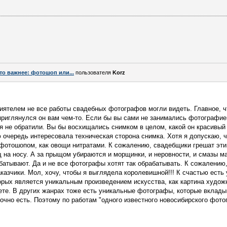
то важнее: фотошоп или...
пользователя
Korz
иятелем не все работы свадебных фотографов могли видеть. Главное, ч
приглянулся он вам чем-то. Если бы вы сами не занимались фотографией
я не обратили. Вы бы восхищались снимком в целом, какой он красивый 
 очередь интересовала техническая сторона снимка. Хотя я допускаю, ч
фотошопом, как овощи нитратами. К сожалению, свадебщики грешат этим
 на носу. А за прыщом убираются и морщинки, и неровности, и смазы мак
атывают. Да и не все фотографы хотят так обрабатывать. К сожалению,
казчики. Мол, хочу, чтобы я выглядела королевишной!!! К счастью есть
орых является уникальным произведением искусства, как картина худож
те. В других жанрах тоже есть уникальные фотографы, которые вклады
точно есть. Поэтому по работам "одного известного новосибирского фото