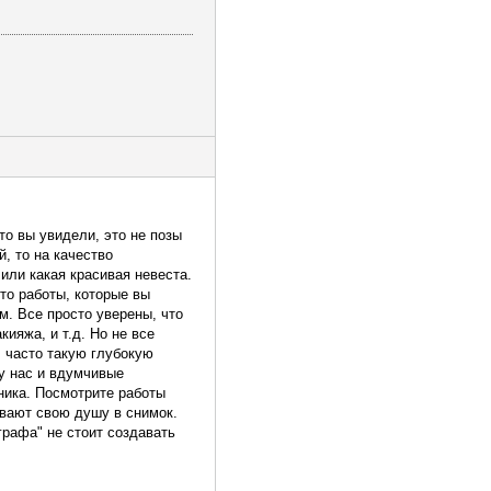
то вы увидели, это не позы
, то на качество
или какая красивая невеста.
то работы, которые вы
. Все просто уверены, что
ияжа, и т.д. Но не все
 часто такую глубокую
 у нас и вдумчивые
ника. Посмотрите работы
вают свою душу в снимок.
графа" не стоит создавать