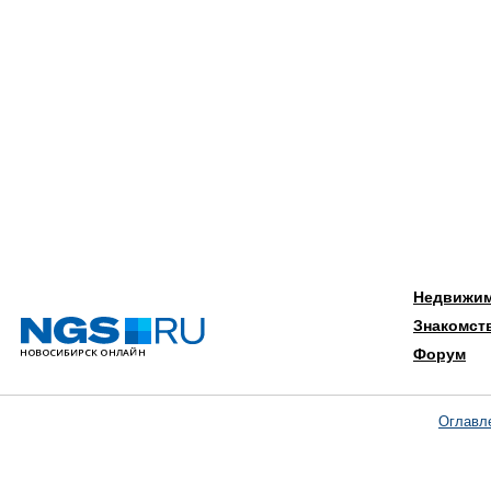
Недвижи
Знакомст
Форум
Оглавл