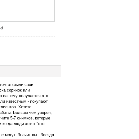
о)
отом открыли свои
иска соринок или
о вашему получается что
вали известным - покупают
клиентов. Хотите
работы. Больше чем уверен,
чите 5-7 снимков, которые
 когда люди хотят "сто
не могут. Значит вы - Звезда