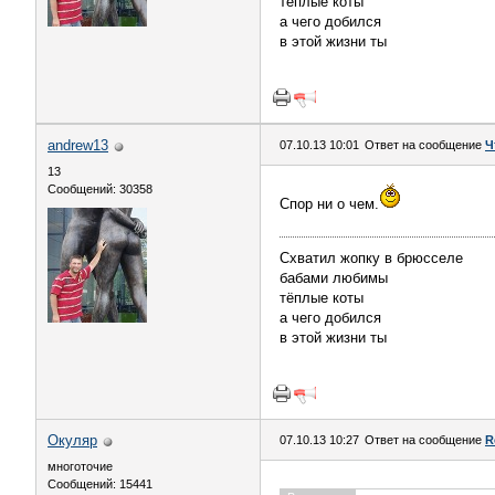
тёплые коты
а чего добился
в этой жизни ты
andrew13
07.10.13 10:01
Ответ на сообщение
Ч
13
Сообщений: 30358
Спор ни о чем.
Схватил жопку в брюсселе
бабами любимы
тёплые коты
а чего добился
в этой жизни ты
Окуляр
07.10.13 10:27
Ответ на сообщение
R
многоточие
Сообщений: 15441