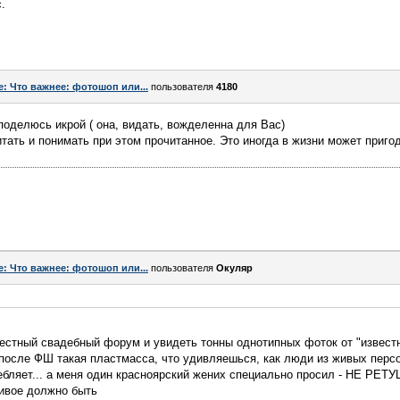
.
e: Что важнее: фотошоп или...
пользователя
4180
, Я поделюсь икрой ( она, видать, вожделенна для Вас)
итать и понимать при этом прочитанное. Это иногда в жизни может приго
e: Что важнее: фотошоп или...
пользователя
Окуляр
местный свадебный форум и увидеть тонны однотипных фоток от "извест
 после ФШ такая пластмасса, что удивляешься, как люди из живых пер
требляет... а меня один красноярский жених специально просил - НЕ РЕ
живое должно быть