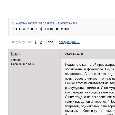
НГС.Форум
/
Хобби
/
Всё о фото- и видеосъемке
/
Что важнее: фотошоп или...
1
2
все
←
предыдущая
следующая
→
Korz
06.10.13 22:46
veteran
Сообщений: 1396
Недавно с коллегой просматрив
обработаны в фотошопе. Но, за
обработкой. А вот сюжета, сод
позы героев снимков что назыв
Нынче крутым считается не тот,
рассуждения коллега. И не муд
кто смотрит на содержание того
С ним трудно не согласиться: 
коими наводнен интеренет. "По
потретов, одинаковых лавстори
съемкам... Хотя и тут великий