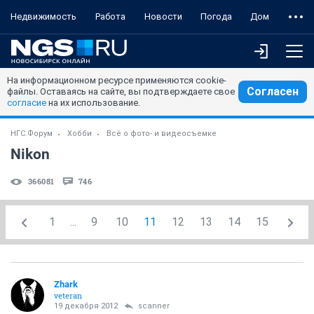
Недвижимость
Работа
Новости
Погода
Дом
На информационном ресурсе применяются cookie-
Согласен
файлы. Оставаясь на сайте, вы подтверждаете свое
согласие
на их использование.
НГС.Форум
Хобби
Всё о фото- и видеосъемке
Nikon
366081
746
1
...
9
10
11
12
13
14
15
Zhark
veteran
19 декабря 2012
scanner