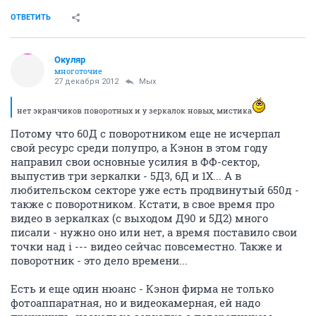
ОТВЕТИТЬ
Окуляр
многоточие
27 декабря 2012
Мых
нет экранчиков поворотных и у зеркалок новых, мистика
Потому что 60Д с поворотником еще не исчерпал
свой ресурс среди полупро, а Кэнон в этом году
направил свои основные усилия в ФФ-сектор,
выпустив три зеркалки - 5Д3, 6Д и 1Х... А в
любительском секторе уже есть продвинутый 650д -
также с поворотником. Кстати, в свое время про
видео в зеркалках (с выходом Д90 и 5Д2) много
писали - нужно оно или нет, а время поставило свои
точки над i --- видео сейчас повсеместно. Также и
поворотник - это дело времени...
Есть и еще один нюанс - Кэнон фирма не только
фотоаппаратная, но и видеокамерная, ей надо