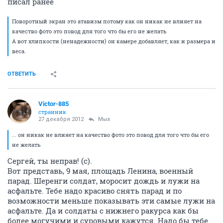
писал ранее
Поворотный экран это атавизм потому как он никак не влияет на
качество фото это повод для того что бы его не желать
А вот хлипкости (ненадежности) он камере добавляет, как и размера и
веса.
ОТВЕТИТЬ
Victor-885
странник
27 декабря 2012
Мых
... он никак не влияет на качество фото это повод для того что бы его
не желать
Сергей, ты неправ! (с).
Вот представь, 9 мая, площадь Ленина, военный
парад. Шеренги солдат, моросит дождь и лужи на
асфальте. Тебе надо красиво снять парад и по
возможности меньше показывать эти самые лужи на
асфальте. Да и солдаты с нижнего ракурса как бы
более могучими и суровыми кажутся. Надо бы тебе