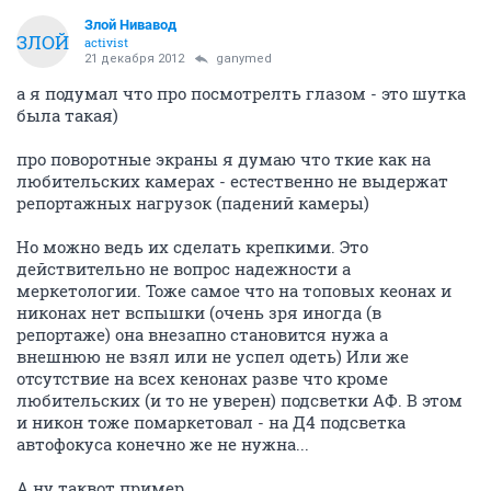
Злой Нивавод
ЗЛОЙ
activist
21 декабря 2012
ganymed
а я подумал что про посмотрелть глазом - это шутка
была такая)
про поворотные экраны я думаю что ткие как на
любительских камерах - естественно не выдержат
репортажных нагрузок (падений камеры)
Но можно ведь их сделать крепкими. Это
действительно не вопрос надежности а
меркетологии. Тоже самое что на топовых кеонах и
никонах нет вспышки (очень зря иногда (в
репортаже) она внезапно становится нужа а
внешнюю не взял или не успел одеть) Или же
отсутствие на всех кенонах разве что кроме
любительских (и то не уверен) подсветки АФ. В этом
и никон тоже помаркетовал - на Д4 подсветка
автофокуса конечно же не нужна...
А ну таквот пример.