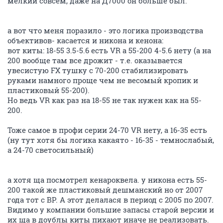
мелкий совсем, даже на Д7000 он больше был.
а вот что меня поразило - это логика производства
объективов- касается и никона и кенона:
вот киты: 18-55 3.5-5.6 есть VR а 55-200 4-5.6 нету (а на
200 вообще там все дрожит - т.е. оказывается
увесистую FX тушку с 70-200 стабилизировать
руками намного проще чем не весомый кропик и
пластиковый 55-200).
Но ведь VR как раз на 18-55 не так нужен как на 55-
200.
Тоже самое в профи серии 24-70 VR нету, а 16-35 есть
(ну тут хотя бы логика какаято - 16-35 - темнослабый,
а 24-70 светосильный)
а хотя ща посмотрел кенароквела. у никона есть 55-
200 такой же пластиковый дешманский но от 2007
года тот с ВР. А этот делалася в период с 2005 по 2007.
Видимо у компании большие запасы старой версии и
их ща в доублы киты пихают иначе не реализовать.