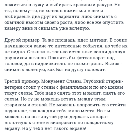
ложиться в лужу и выбирать красивый ракурс. Но
ты, почему-то, не хочешь ложиться в нее и
выбираешь два других варианта: либо снимать с
обычной высоты своего роста, либо все же опустить
камеру вниз и снимать уже вслепую.
Другой пример. Та же площадь, идет митинг. В толпе
начинаются какие-то интересные события, но тебе их
не видно. Слышишь только истошные вопли да звук
рвущихся штанов. Поднять бы фотоаппарат над
головой, да в видоискатель не посмотришь. Выход -
снимать вслепую, как Бог на душу положит.
Третий пример. Монумент Славы. Глубокий старик-
ветеран стоит у стены с фамилиями и по его щекам
текут слезы. Тебе надо снять этот момент, снять его
слезы. Но ту не можешь встать между этим
стариком и стеной. Не можешь попросить его отойти
подальше, так как для тебя мало места. Но ты
можешь на вытянутой руке держать аппарат
вплотную к стене и визировать по поворотному
экрану. Но у тебя нет такого экрана!