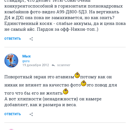
стандарт, что делает тетю Соню очень
конкурентоспособной в горизонтали полнокадровых
комбайнов фото-видео А99-Д800-5Д3. На вертикаль
Д4 и ДХ1 она пока не замахивается, но как знать?
Единственный косяк - слабые аккумы, да и цена пока
не самый айс. Пардон за офф-Никон-топ..)
ОТВЕТИТЬ
Мых
guru
19 декабря 2012
scanner
Поворотный экран это атавизм
потому как он
никак не влияет на качество фото
это повод для
того что бы его не желать
А вот хлипкости (ненадежности) он камере
добавляет, как и размера и веса.
ОТВЕТИТЬ