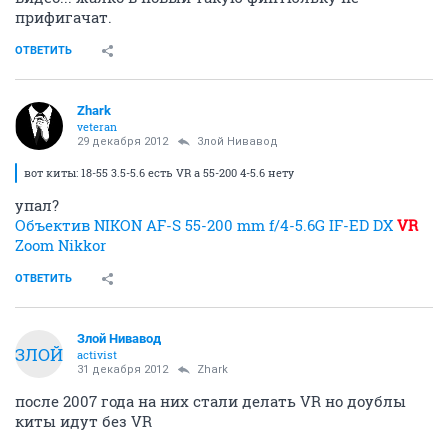
прифигачат.
ОТВЕТИТЬ
Zhark
veteran
29 декабря 2012
Злой Нивавод
вот киты: 18-55 3.5-5.6 есть VR а 55-200 4-5.6 нету
упал?
Объектив NIKON AF-S 55-200 mm f/4-5.6G IF-ED DX
VR
Zoom Nikkor
ОТВЕТИТЬ
Злой Нивавод
ЗЛОЙ
activist
31 декабря 2012
Zhark
после 2007 года на них стали делать VR но доублы
киты идут без VR