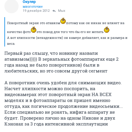
Окуляр
многоточие
19 декабря 2012
Мых
Поворотный экран это атавизм
потому как он никак не влияет на
качество фото
это повод для того что бы его не желать
А вот хлипкости (ненадежности) он камере добавляет, как и размера и
веса.
Первый раз слышу, что новинку назвали
атавизмом))))) В зеркальных фотоаппаратах еще 2
года назад не было поворотников) были в
любительских, но это совсем другой сегмент
А поворотник очень удобен для снимающих видео.
Насчет хлипкости можно поспорить, на
видеокамерах этот поворотный экран НА ВСЕХ
моделях и в фотоаппараты он пришел именно
оттуда, как логическое продолжение видеосьемки...
Если специально не ронять, нифига аппарату не
будет. Проверено лично на одном Никоне и двух
Кэнонах за 3 года интенсивной эксплаутации