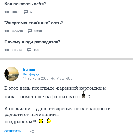
Как показать себя?
1807
5
"Энергомонтаж'ники" есть?
359590
2208
Почему люди разводятся?
211383
162
truman
Бес флуда
14 августа 2008
Victor-885
В этот день побольше жаренной картошки и
пива....поменьше пафосных мест
:D.
А по жизни... удовлетворения от сделанного и
радости от начинаний...
поздравлям!!!
ОТВЕТИТЬ