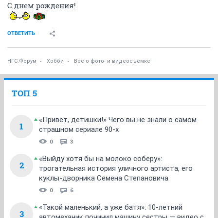
С днем рождения!
ОТВЕТИТЬ
НГС.Форум
Хобби
Всё о фото- и видеосъемке
ТОП 5
«Привет, детишки!» Чего вы не знали о самом
1
страшном сериале 90-х
0
3
«Выйду хотя бы на молоко соберу»:
2
трогательная история уличного артиста, его
куклы-дворника Семена Степановича
0
6
«Такой маленький, а уже батя»: 10-летний
3
автомеханик починил машину сестры — видео с