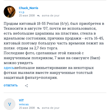
Chuck_Norris
v.i.p.
25 мая 2008
asma de jour
Продам китовый 18-55 Pentax (б/у), был приобретен в
Техносити в августе '07, почти не использовался,
есть небольшие царапины на пластике, стекла в
идеальном состоянии, причина продажи - есть 16-45,
китовый поэтому большую часть времени лежит на
полке. отдам за 2,7 без торга.
Последние фото, сделанные этой линзой с
накрученным поляриком, 7 мая на самсунге (6мп)
можно увидеть
здесь
небольшое виньетирование на некоторых
фотках вызвали вместе накрученные толстый
защитный фильтр+полярик.
ОТВЕТИТЬ
ViT
V
veteran
25 мая 2008
asma de jour