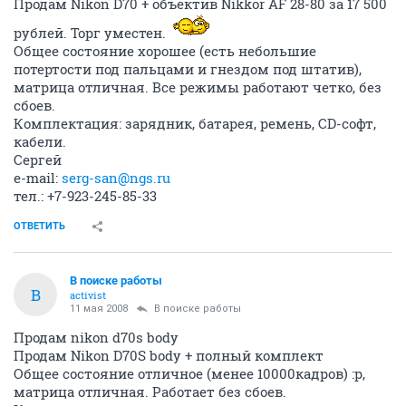
Продам Nikon D70 + объектив Nikkor AF 28-80 за 17 500
рублей. Торг уместен.
Общее состояние хорошее (есть небольшие
потертости под пальцами и гнездом под штатив),
матрица отличная. Все режимы работают четко, без
сбоев.
Комплектация: зарядник, батарея, ремень, CD-софт,
кабели.
Сергей
e-mail:
serg-san@ngs.ru
тел.: +7-923-245-85-33
ОТВЕТИТЬ
В поиске работы
В
activist
11 мая 2008
В поиске работы
Продам nikon d70s body
Продам Nikon D70S body + полный комплект
Общее состояние отличное (менее 10000кадров) :p,
матрица отличная. Работает без сбоев.