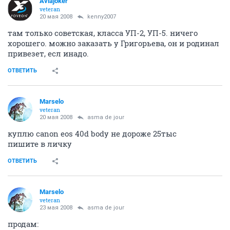
Aviajoker
veteran
20 мая 2008
kenny2007
там только советская, класса УП-2, УП-5. ничего
хорошего. можно заказать у Григорьева, он и родинал
привезет, есл инадо.
ОТВЕТИТЬ
Marselo
veteran
20 мая 2008
asma de jour
куплю canon eos 40d body не дороже 25тыс
пишите в личку
ОТВЕТИТЬ
Marselo
veteran
23 мая 2008
asma de jour
продам: