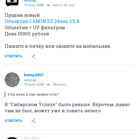
veteran
18 мая 2008
asma de jour
Продам новый
Объектив CANON EF 24mm f/2.8
Объектив + UV фильтром
Цена 10000 рублей
Пишите в личку или звоните на мобильник.
ОТВЕТИТЬ
kenny2007
veteran
19 мая 2008
Marselo
я бы взял, а еще химия есть?
В "Сибирском Успехе" была раньше. Впрочем, давно
там не был, может уже и ловить нечего.
ОТВЕТИТЬ