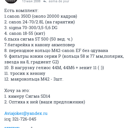
13 мая 2008
asma de jour
Есть комплект:
1.canon 350D (около 20000 кадров)
2. canon 24-70/2.8L (на гарантии)
3. sigma 70-300/3,5-5,6 DG
4. canon 18-55 (кит)
6.пыха сигма ST 500 (50 вед. ч.)
7.батарейка к канону акмеповер
8. переходное кольцо М42-canon EF без одувана
9. фильтры кокин серии Р (кольца 58 и 77 мм,полярик,
звезда на 8, градиент G2)
10. В нагрузку гелиос 44М, 44М6 + зенит 11 ( :))
11. тросик к кенону
12. макрокольца М42 - 3шт.
Хочу за это:
1. камеру Сигма SD14
2. Оптика к ней (ваши предложения)
Aviajoker@yandex.ru
icq: 321-726-045