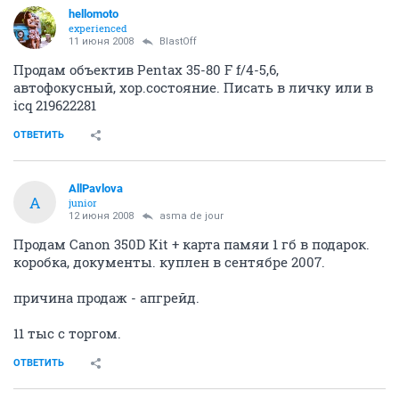
hellomoto
experienced
11 июня 2008
BlastOff
Продам объектив Pentax 35-80 F f/4-5,6,
автофокусный, хор.состояние. Писать в личку или в
icq 219622281
ОТВЕТИТЬ
AllPavlova
A
junior
12 июня 2008
asma de jour
Продам Canon 350D Kit + карта памяи 1 гб в подарок.
коробка, документы. куплен в сентябре 2007.
причина продаж - апгрейд.
11 тыс с торгом.
ОТВЕТИТЬ