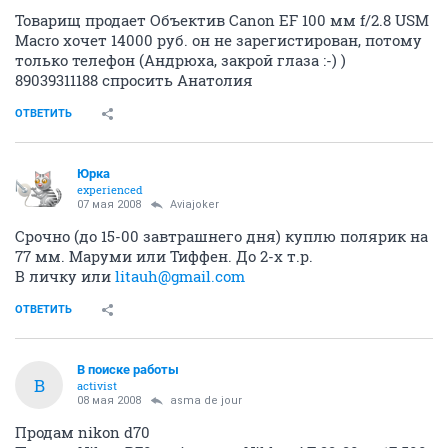
Товарищ продает Объектив Canon EF 100 мм f/2.8 USM
Macro хочет 14000 руб. он не зарегистирован, потому
только телефон (Андрюха, закрой глаза :-) )
89039311188 спросить Анатолия
ОТВЕТИТЬ
Юрка
experienced
07 мая 2008
Aviajoker
Срочно (до 15-00 завтрашнего дня) куплю полярик на
77 мм. Маруми или Тиффен. До 2-х т.р.
В личку или
litauh@gmail.com
ОТВЕТИТЬ
В поиске работы
В
activist
08 мая 2008
asma de jour
Продам nikon d70