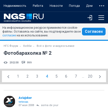
Недвижимость
Работа
Новости
Погода
Дом
На информационном ресурсе применяются cookie-
Согласен
файлы. Оставаясь на сайте, вы подтверждаете свое
согласие
на их использование.
НГС.Форум
Хобби
Всё о фото- и видеосъемке
Фотобарахолка № 2
292158
999
1
2
3
4
5
6
7
...
20
Aviajoker
veteran
07 мая 2008
asma de jour