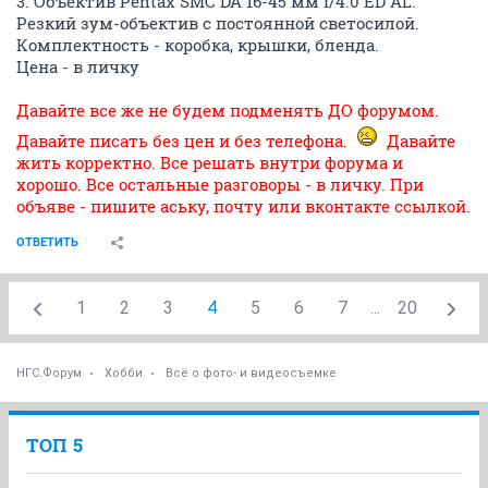
3. Объектив Pentax SMC DA 16-45 мм f/4.0 ED AL.
Резкий зум-объектив с постоянной светосилой.
Комплектность - коробка, крышки, бленда.
Цена - в личку
Давайте все же не будем подменять ДО форумом.
Давайте писать без цен и без телефона.
Давайте
жить корректно. Все решать внутри форума и
хорошо. Все остальные разговоры - в личку. При
объяве - пишите аську, почту или вконтакте ссылкой.
ОТВЕТИТЬ
1
2
3
4
5
6
7
...
20
НГС.Форум
Хобби
Всё о фото- и видеосъемке
ТОП 5