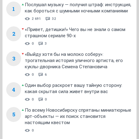
Послушал музыку — получил штраф: инструкция,
1
как бороться с шумными ночными компаниями
2 691
32
«Привет, детишки!» Чего вы не знали о самом
2
страшном сериале 90-х
0
3
«Выйду хотя бы на молоко соберу»:
3
трогательная история уличного артиста, его
куклы-дворника Семена Степановича
0
6
Один выбор раскроет вашу тайную сторону:
4
какая скрытая сила живет внутри вас
0
0
По всему Новосибирску спрятаны миниатюрные
5
арт-объекты — их поиск становится
настоящим квестом
0