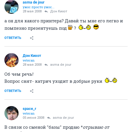
asma de jour
ужос просто ужос...
28 мая 2008
Дон Кихот
а он для какого принтера? Давай ты мне его легко и
помпезно презентуешь под
?
ОТВЕТИТЬ
Дон Кихот
veteran
28 мая 2008
asma de jour
Об чем речь!
Вопрос снят- катрич уходит в добрые руки
ОТВЕТИТЬ
space_r
veteran
05 июня 2008
asma de jour
В связи со сменой "базы" продаю *
отрываю от