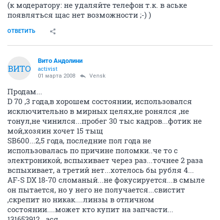
(к модератору: не удаляйте телефон т.к. в аське
появляться щас нет возможности ;-) )
ОТВЕТИТЬ
Вито Андолини
ВИТО
activist
01 марта 2008
Vensk
Продам...
D 70 ,3 года,в хорошем состоянии, использовался
исключительно в мирных целях,не ронялся ,не
тонул,не чинился...пробег 30 тыс кадров...фотик не
мой,хозяин хочет 15 тыщ
SB600...2,5 года, последние пол года не
использовалась по причине поломки..че то с
электроникой, вспыхивает через раз...точнее 2 раза
вспыхивает, а третий нет...хотелось бы рубля 4...
AF-S DX 18-70 сломаный...не фокусируется...в смыле
он пытается, но у него не получается...свистит
,скрепит но никак....линзы в отличном
состоянии....может кто купит на запчасти...
131653912...ася