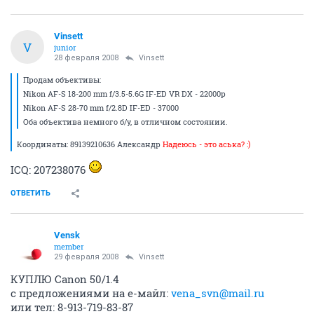
Vinsett
V
junior
28 февраля 2008
Vinsett
Продам объективы:
Nikon AF-S 18-200 mm f/3.5-5.6G IF-ED VR DX - 22000р
Nikon AF-S 28-70 mm f/2.8D IF-ED - 37000
Оба объектива немного б/у, в отличном состоянии.
Координаты: 89139210636 Александр
Надеюсь - это аська? :)
ICQ: 207238076
ОТВЕТИТЬ
Vensk
member
29 февраля 2008
Vinsett
КУПЛЮ Canon 50/1.4
с предложениями на е-майл:
vena_svn@mail.ru
или тел: 8-913-719-83-87