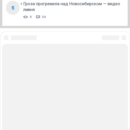
Гроза прогремела над Новосибирском — видео
5
ливня
0
34
ЗНАКОМСТВА В НОВОСИБИРСКЕ
ПОГОДА В НОВОСИБИРСКЕ
ПРОБКИ В НОВОСИБИРСКЕ
ФОРУМЫ В НОВОСИБИРСКЕ
ТЕЛЕПРОГРАММА В НОВОСИБИРСКЕ
АФИША В НОВОСИБИРСКЕ
ГОРОСКОП
КУРСЫ ВАЛЮТ В НОВОСИБИРСКЕ
ТУРИЗМ В НОВОСИБИРСКЕ
ПРОМОКОДЫ В НОВОСИБИРСКЕ
РЕКЛАМА В НОВОСИБИРСКЕ
Полная версия