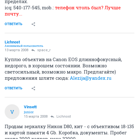
пределах.
icq: 540-177-545, mob.:
телефон чтоль был? Лучше
почту...
ОТВЕТИТЬ
Lichnost
Анонимный пользователь
13 марта 2008
space_r
Куплю объектив на Canon EOS длиннофокусный,
недорого, в хорошем состоянии. Возможно
светосильный, возможно макро. Предлагайте)
предложения шлите сюда:
Alezija@yandex.ru
ОТВЕТИТЬ
Vinsett
V
junior
15 марта 2008
Lichnost
Продам зеркалку Никон D80, кит - с объективом 18-135
и картой памяти 4 Gb. Коробка, документы. Пробег
около 3000 кадров, цена 32000