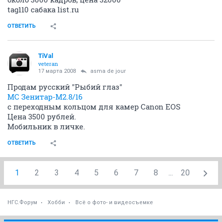
tag110 сабака list.ru
ОТВЕТИТЬ
TiVal
veteran
17 марта 2008
asma de jour
Продам русский "Рыбий глаз"
МС Зенитар-М2.8/16
с переходным кольцом для камер Canon EOS
Цена 3500 рублей.
Мобильник в личке.
ОТВЕТИТЬ
1
2
3
4
5
6
7
8
...
20
НГС.Форум
Хобби
Всё о фото- и видеосъемке