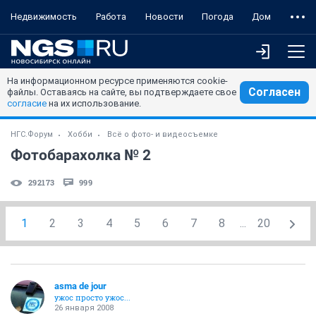
Недвижимость
Работа
Новости
Погода
Дом
На информационном ресурсе применяются cookie-
Согласен
файлы. Оставаясь на сайте, вы подтверждаете свое
согласие
на их использование.
НГС.Форум
Хобби
Всё о фото- и видеосъемке
Фотобарахолка № 2
292173
999
1
2
3
4
5
6
7
8
...
20
asma de jour
ужос просто ужос...
26 января 2008