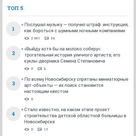
ТОП 5
Послушал музыку — получил штраф: инструкция,
1
как бороться с шумными ночными компаниями
2 691
36
«Выйду хотя бы на молоко соберу»:
2
трогательная история уличного артиста, его
куклы-дворника Семена Степановича
0
6
По всему Новосибирску спрятаны миниатюрные
3
арт-объекты — их поиск становится
настоящим квестом
0
Стало известно, на каком этапе проект
4
строительства детской областной больницы в
Новосибирске
0
12