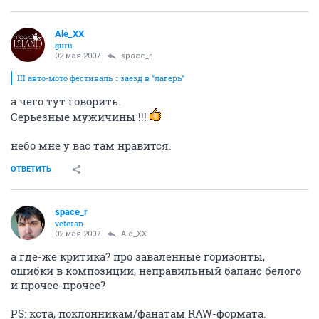
Ale_XX
guru
02 мая 2007
space_r
III авто-мото фестиваль :: заезд в "лагерь"
а чего тут говорить.
Серьезные мужичины !!!
небо мне у вас там нравится.
ОТВЕТИТЬ
space_r
veteran
02 мая 2007
Ale_XX
а где-же критика? про заваленные горизонты,
ошибки в композиции, неправильный баланс белого
и прочее-прочее?
PS: кста, поклонникам/фанатам RAW-формата.