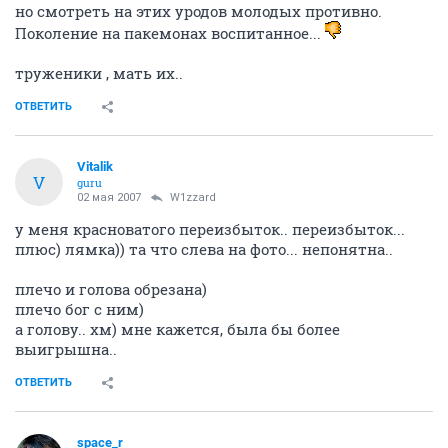
но смотреть на этих уродов молодых противно.
Поколение на пакемонах воспитанное...
труженики , мать их..
ОТВЕТИТЬ
Vitalik
V
guru
02 мая 2007
W1zzard
у меня красноватого переизбыток.. переизбыток...
плюс) лямка)) та что слева на фото... непонятна..
плечо и голова обрезана)
плечо бог с ним)
а голову.. хм) мне кажется, была бы более
выигрышна..
ОТВЕТИТЬ
space_r