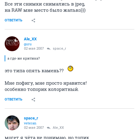
Все эти снимки снимались в jpeg,
на RAW мне место было жалько)))
ОТВЕТИТЬ
Ale_XX
guru
02 мая 2007
space_r
а где-же критика?
это типа опять камень??
Мне пофигу, мне просто нравится!
особенно топорик колоритный.
ОТВЕТИТЬ
space_r
veteran
02 мая 2007
Ale_XX
могет я чёта не понимаю, но топик