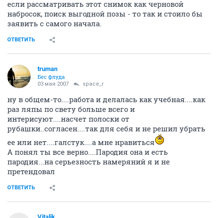
если рассматривать этот снимок как черновой
набросок, поиск выгодной позы - то так и стоило бы
заявить с самого начала.
ОТВЕТИТЬ
truman
Бес флуда
03 мая 2007
space_r
ну в общем-то....работа и делалась как учебная....как
раз ляпы по свету больше всего и
интерисуют....насчет полоски от
рубашки..согласен....так для себя и не решил убрать
ее или нет....галстук....а мне нравиться
А понял ты все верно....Пародия она и есть
пародия...на серьезность намеряний я и не
претендовал
ОТВЕТИТЬ
Vitalik