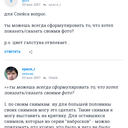
V
guru
03 мая 2007
space_r
для Спейса вопрос.
ты можешь всегда сформулировать то, что хотел
показать/сказать своими фото?
p.s. цвет галстука отвлекает..
ОТВЕТИТЬ
space_r
veteran
03 мая 2007
Vitalik
>>
ты можешь всегда сформулировать то, что хотел
показать/сказать своими фото?
1. по своим снимкам. ну для большей половины
своих снимков могу это сделать. Такие снимки я
могу выставить на критику. Для оставшихся
снимков, которые из серии "набросков" - можно
придумать что угодно, что было и чего не было.