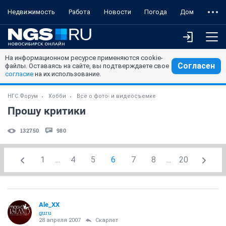
Недвижимость
Работа
Новости
Погода
Дом
На информационном ресурсе применяются cookie-
Согласен
файлы. Оставаясь на сайте, вы подтверждаете свое
согласие
на их использование.
НГС.Форум
Хобби
Всё о фото- и видеосъемке
Прошу критики
132750
980
1
...
4
5
6
7
8
...
20
Ale_XX
guru
28 апреля 2007
Скарлет