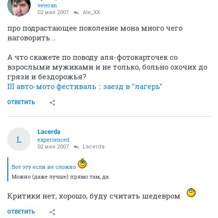
veteran
02 мая 2007
Ale_XX
про подрастающее поколение мона много чего
наговорить...
А что скажете по поводу аля-фотокарточек со
взрослыми мужиками и не только, больно охочих до
грязи и бездорожья?
III авто-мото фестиваль :: заезд в "лагерь"
ОТВЕТИТЬ
Lacerda
L
experienced
02 мая 2007
Lacerda
Вот эту если не сложно
Можно (даже лучше) прямо там, да.
Критики нет, хорошо, буду считать шедевром
ОТВЕТИТЬ