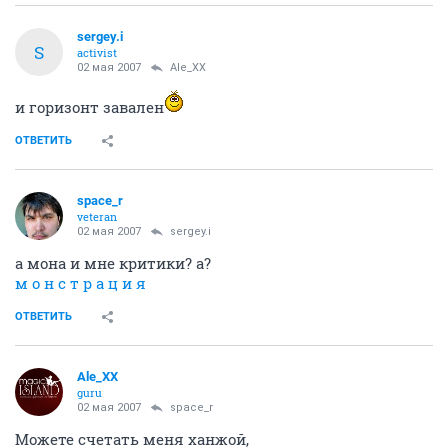
sergey.i
S
activist
02 мая 2007
Ale_XX
и горизонт завален
ОТВЕТИТЬ
space_r
veteran
02 мая 2007
sergey.i
а мона и мне критики? а?
м о н с т р а ц и я
ОТВЕТИТЬ
Ale_XX
guru
02 мая 2007
space_r
Можете счетать меня ханжой,