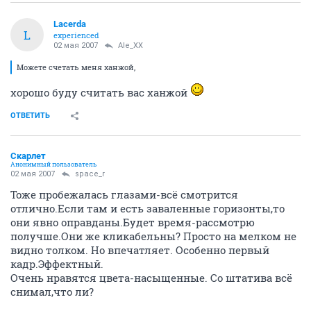
Lacerda
L
experienced
02 мая 2007
Ale_XX
Можете счетать меня ханжой,
хорошо буду считать вас ханжой
ОТВЕТИТЬ
Скарлет
Анонимный пользователь
02 мая 2007
space_r
Тоже пробежалась глазами-всё смотрится
отлично.Если там и есть заваленные горизонты,то
они явно оправданы.Будет время-рассмотрю
получше.Они же кликабельны? Просто на мелком не
видно толком. Но впечатляет. Особенно первый
кадр.Эффектный.
Очень нравятся цвета-насыщенные. Со штатива всё
снимал,что ли?