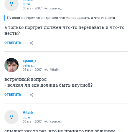
V
guru
03 мая 2007
space_r
Ну коли портрет, то он должен что-то передавать и что-то нести.
а только портрет должен что-то передавать и что-то
нести?
ОТВЕТИТЬ
space_r
veteran
03 мая 2007
Vitalik
встречный вопрос:
- всякая ли еда должна быть вкусной?
ОТВЕТИТЬ
Vitalik
V
guru
03 мая 2007
space_r
слышал как то раз, что не принято при общении,