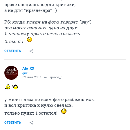
вроде специально для критики,
а не для "нра/не-нра" =)
PS:
когда, глядя на фото, говорят "вау",
это могет означать одно из двух:
1. человеку просто нечего сказать
2. см. п.1
ОТВЕТИТЬ
Ale_XX
guru
02 мая 2007
space_r
у меня глаза по всем фото разбежались.
и вся критика к нулю свелась.
только пункт 1 остался!
ОТВЕТИТЬ