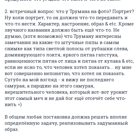
2. встречный вопрос: что у Трумана на фото? Портрет?
Ну коли портрет, то он должен что-то передавать и
что-то нести. Характер, настроение, образ & etc. Кроме
звучного названия должно быть ещё что-то. Не
думаю, (хотя возможно) что Труману интересны
замечания на какие-то штучные ляпы в самом
снимке как типа светлой полосы от рубашки слева,
доминирующего локтя, яркого пятна галстука,
равноценности пятна от лица и пятна от кулака & etc,
если не ясно то, что человек хотел показать... ну мне
вот совершенно непонятно, что хотел он показать.
Сугубо на мой взгляд - я вижу не последнего
самурая, а пародию на этого самурая,
нерешительного человека, который вот-вот уронит
этот самый меч и не дай бог ещё отсечёт себе что-
нить =)
В общем любая постановка должна решать вполне
определённую задачу, реализовывать задуманный
образ.