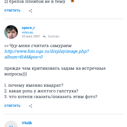
2) брелок плейбой не в тему
ОТВЕТИТЬ
space_r
veteran
03 мая 2007
truman
>>
Чур меня считать самураем
http://www.foto.ngs.ru/displayimage.php?
album=8146&pos=0
прежде чем критиковать задам-ка встречные
вопросы)))
1. почему именно квадрат?
2. какая роль у желтого галстука?
3. что хотели сказать/показать этим фото?
ОТВЕТИТЬ
Vitalik