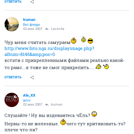
ОТВЕТИТЬ
truman
Бес флуда
02 мая 2007
Lacerda
Чур меня считать самураем
http://www.foto.ngs.ru/displayimage.php?
album=8146&amp;pos=0
кстати с прикрепленными файлами реально какой-
то рамс...я тоже не смог прикрепить....
ОТВЕТИТЬ
Ale_XX
guru
02 мая 2007
truman
Слушайте ! Ну вы издеваитесь чЁль?
Нервы-то не железные.
чего тут критиковать-то?
плече что-ли?