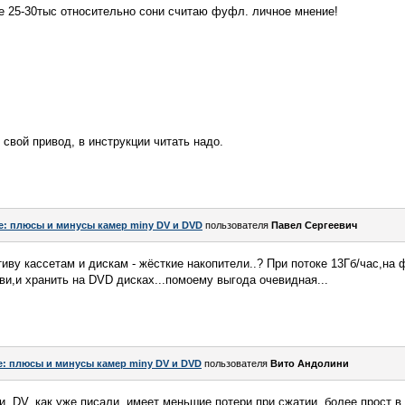
е 25-30тыс относительно сони считаю фуфл. личное мнение!
 свой привод, в инструкции читать надо.
e: плюсы и минусы камер miny DV и DVD
пользователя
Павел Сергеевич
иву кассетам и дискам - жёсткие накопители..? При потоке 13Гб/час,на 
ави,и хранить на DVD дисках...помоему выгода очевидная...
e: плюсы и минусы камер miny DV и DVD
пользователя
Вито Андолини
и. DV, как уже писали, имеет меньшие потери при сжатии, более прост 