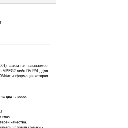
)
001), затем так называемое
ибо MPEG2 либо DV-PAL, для
 20Мбит информации которая
 на двд плеере.
ь!
 глаз.
терей качества.
римеру условия съемки -