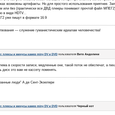
оках возможны артефакты. Но для простого использования приятнее. Зап
м или без (практически все ДВД плееры понимают прочтой файл МПЕГ2) 
о в виде HDTV...
ЕГ2 уже пишут в формате 16:9
твования — служение гуманистическим идеалам человечества!
e: плюсы и минусы камер miny DV и DVD
пользователя
Вито Андолини
ема в скорости записи, медленные они, такой поток не обеспечат, а пих
ь диск это вам не кассету поменять.
транные люди" А.де Сент-Экзюпери
e: плюсы и минусы камер miny DV и DVD
пользователя
Черный кот