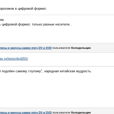
ороликов в цифровой формат.
ем.
сть цифровой формат, только разные носители...
люсы и минусы камер miny DV и DVD
пользователя
Холодильщик
ax.ru/tests/dvd201/
 подобен самому глупому", народная китайская мудрость.
люсы и минусы камер miny DV и DVD
пользователя
Холодильщик