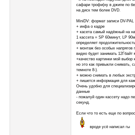
сафари трофи(ну в джипе по бе
на диск тем более DVD.
MiniDV: формат записи DV-PAL
+ инфа о кадре
+ касета самый надёжный на н
1 кассета = SP 60минут, LP 90
определяет продолжительность
+ монтаж без особых напрягов 
видео будет занимать 12Гбайт м
+качество картинки мой выбор 
но это как привыкли снимать,
темноте 8-).
+ можно снимать в любых экстр
+ пишется информация для кажд
Очень удобно для специализир
данные
- пожалуй один кассету надо п
секунд.
Если что то есть еще по вопро
вроде усё написал гы