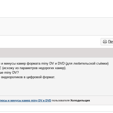
Пе
 и минусы камер формата miny DV и DVD (для любительской съёмки)
(исхожу из параметров недорогих камер).
ше miny DV?
е видеороликов в цифровой формат.
люсы и минусы камер miny DV и DVD
пользователя
Холодильщик