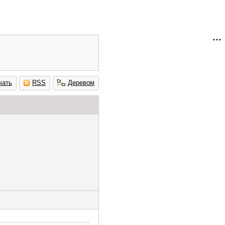
чать
RSS
Деревом