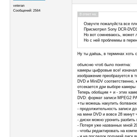
veteran
Сообщений: 2564
В ответ на:
Озвучте пожалуйста все пл
Присмотрел Sony DCR-DVD10
Но вот сомневаюсь, может 
Но с ней проблеммы в пере
Ну ты даёшь, в терминах хоть 
объясню чтоб было понятна:
камеры цыфровые все! изначаль
изображение преобразуется в т
DVD и MiniDV соответственно, 
отсекается дри выборе камеры 
Теперь обобщим + и - этих каме
DVD: формат записи MPEG2 PA
+ты можешь накупить болванок 
- продолжительность записи до
на мини DVD и вовсе 28 минут 
- диски можно уронить разбить
- Потеря уже названных мной 20
- чтобы редактировать на компе
- и на последок подумай диск 