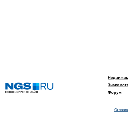
Недвижи
Знакомст
Форум
Оглавл