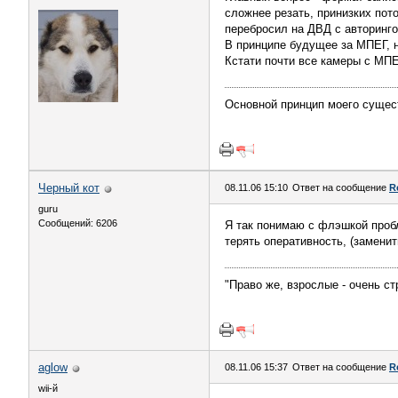
сложнее резать, принизких пот
перебросил на ДВД с авторинго
В принципе будущее за МПЕГ, н
Кстати почти все камеры с МП
Основной принцип моего сущес
Черный кот
08.11.06 15:10
Ответ на сообщение
R
guru
Сообщений: 6206
Я так понимаю с флэшкой пробл
терять оперативность, (заменит
"Право же, взрослые - очень с
aglow
08.11.06 15:37
Ответ на сообщение
R
wii-й