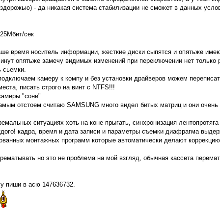
здорожью) - да никакая система стабилизации не сможет в данных усло
 25Мбит/сек
аше время носитель информации, жесткие диски сыпятся и опятьже имею
минут опятьже замечу видимых изменений при переключении нет только 
 сьемки.
подключаем камеру к компу и без установки драйверов можем переписат
еста, писать строго на винт с NTFS!!!
камеры "сони"
 самым отстоем считаю SAMSUNG много видел битых матриц и они очен
емальных ситуациях хоть на коне прыгать, синхронизация лентопротяга 
ого! кадра, время и дата записи и параметры съемки диафрагма выдерж
ованных монтажных программ которые автоматически делают коррекцию 
ерематывать но это не проблема на мой взгляд, обычная кассета перема
су пиши в асю 147636732.