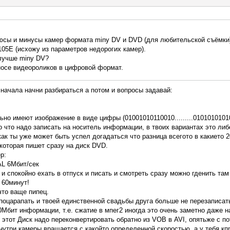
юсы и минусы камер формата miny DV и DVD (для любительской съёмки
5E (исхожу из параметров недорогих камер).
лучше miny DV?
носе видеороликов в цифровой формат.
сначала начни разбираться а потом и вопросы задавай:
но имеют изображение в виде цифры (01001010110010.........0101010101
о что надо записать на носитель информации, в твоих вариантах это л
как ты уже может быть успел догадаться что разница всегото в какието
которая пишет сразу на диск DVD.
р:
L 6Мбит/сек
и спокойно ехать в отпуск и писать и смотреть сразу можно гденить там
 60минут!
что ваще пипец.
 поцарапать и твоей единственной свадьбы друга больше не перезаписат
Мбит информации, т.е. сжатие в мпег2 иногда это очень заметно даже на
 этот Диск надо переконвертировать обратно из VOB в AVI, опятьже с по
внутри камеры вращается с какойто определенной скоростью, а у тебя кп