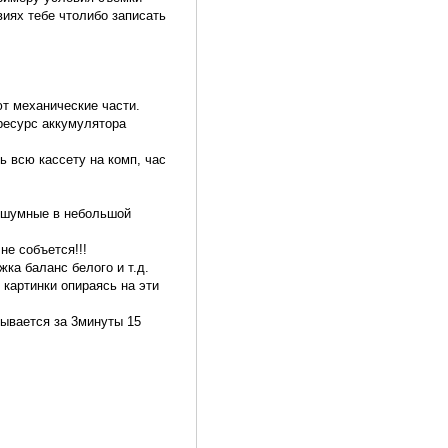
виях тебе чтолибо записать
т механические части.
ресурс аккумулятора
ь всю кассету на комп, час
ь шумные в небольшой
не собъется!!!
ка баланс белого и т.д.
картинки опираясь на эти
тывается за 3минуты 15