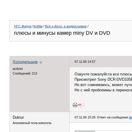
НГС.Форум
/
Хобби
/
Всё о фото- и видеосъемке
/
плюсы и минусы камер miny DV и DVD
Холодильщик
07.11.06 14:57
activist
Сообщений: 213
Озвучте пожалуйста все плюсы
Присмотрел Sony DCR-DVD105E 
Но вот сомневаюсь, может луч
Но с ней проблеммы в перенос
Doktor
07.11.06 15:26
Ответ на сообщение
п
Анонимный пользователь