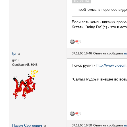
В ответ на:
проблеммы в переносе виде
Если есть комп - никаких пробл
Кстати, "miny DV"(с) - это и е
tpi
07.11.06 16:46
Ответ на сообщение
п
guru
Сообщений: 8043
Поиск рулит -
http://www.videom
"Самый мудрый внешне во всём
Павел Сергеевич
07.11.06 16:50
Ответ на сообщение
п