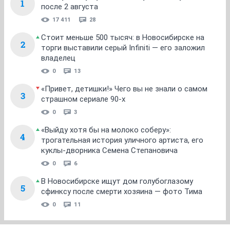
1
после 2 августа
17 411
28
Стоит меньше 500 тысяч: в Новосибирске на
2
торги выставили серый Infiniti — его заложил
владелец
0
13
«Привет, детишки!» Чего вы не знали о самом
3
страшном сериале 90-х
0
3
«Выйду хотя бы на молоко соберу»:
4
трогательная история уличного артиста, его
куклы-дворника Семена Степановича
0
6
В Новосибирске ищут дом голубоглазому
5
сфинксу после смерти хозяина — фото Тима
0
11