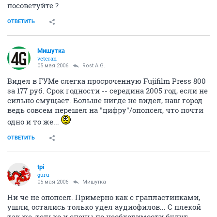
посоветуйте ?
ОТВЕТИТЬ
Мишутка
veteran
05 мая 2006
Rost A.G.
Видел в ГУМе слегка просроченную Fujifilm Press 800
за 177 руб. Срок годности -- середина 2005 год, если не
сильно смущает. Больше нигде не видел, наш город
ведь совсем перешел на "цифру"/опопсел, что почти
одно и то же...
ОТВЕТИТЬ
tpi
guru
05 мая 2006
Мишутка
Ни че не опопсел. Примерно как с грапластинками,
ушли, остались только удел аудиофилов... С плекой
так же, только и спецы по необходимости будут