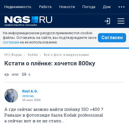
Недвижимость
Работа
Новости
Погода
Дом
На информационном ресурсе применяются cookie-
Согласен
файлы. Оставаясь на сайте, вы подтверждаете свое
согласие
на их использование.
НГС.Форум
Хобби
Всё о фото- и видеосъемке
Кстати о плёнке: хочется 800ку
1890
6
Rost A.G.
veteran
05 мая 2006
А где сейчас можно найти плёнку ISO >400 ?
Раньше в фотолэнде была Kodak professional
а сейчас вот и ее не стало...