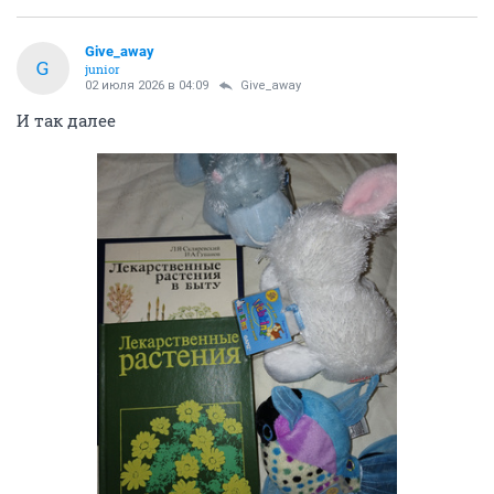
Give_away
G
junior
02 июля 2026 в 04:09
Give_away
И так далее