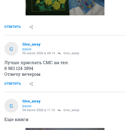
ОТВЕТИТЬ
Give_away
G
junior
02 июля 2026 в 04:14
Give_away
Лучше прислать СМС на тел.
8 983 124 3894
Отвечу вечером
ОТВЕТИТЬ
Give_away
G
junior
04 июля 2026 в 11:16
Give_away
Еще книги