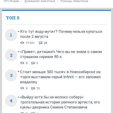
НГС.Форум
Домашние животные
Помощь животным
ТОП 5
Кто тут воду мутит? Почему нельзя купаться
1
после 2 августа
17 411
28
«Привет, детишки!» Чего вы не знали о самом
2
страшном сериале 90-х
0
3
Стоит меньше 500 тысяч: в Новосибирске на
3
торги выставили серый Infiniti — его заложил
владелец
0
13
«Выйду хотя бы на молоко соберу»:
4
трогательная история уличного артиста, его
куклы-дворника Семена Степановича