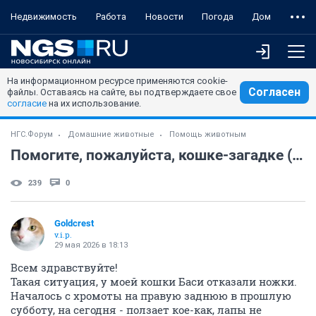
Недвижимость
Работа
Новости
Погода
Дом
На информационном ресурсе применяются cookie-
Согласен
файлы. Оставаясь на сайте, вы подтверждаете свое
согласие
на их использование.
НГС.Форум
Домашние животные
Помощь животным
Помогите, пожалуйста, кошке-загадке (МРТ)
239
0
Goldcrest
v.i.p.
29 мая 2026 в 18:13
Всем здравствуйте!
Такая ситуация, у моей кошки Баси отказали ножки.
Началось с хромоты на правую заднюю в прошлую
субботу, на сегодня - ползает кое-как, лапы не