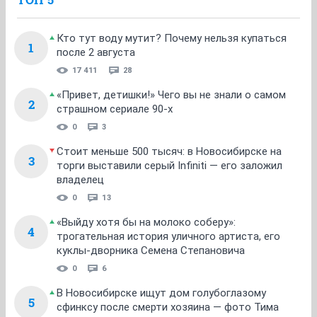
Кто тут воду мутит? Почему нельзя купаться
1
после 2 августа
17 411
28
«Привет, детишки!» Чего вы не знали о самом
2
страшном сериале 90-х
0
3
Стоит меньше 500 тысяч: в Новосибирске на
3
торги выставили серый Infiniti — его заложил
владелец
0
13
«Выйду хотя бы на молоко соберу»:
4
трогательная история уличного артиста, его
куклы-дворника Семена Степановича
0
6
В Новосибирске ищут дом голубоглазому
5
сфинксу после смерти хозяина — фото Тима