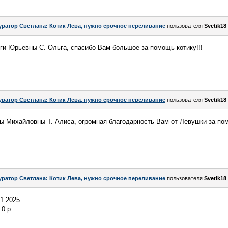
уратор Светлана: Котик Лева, нужно срочное переливание
пользователя
Svetik18
ьги Юрьевны С. Ольга, спасибо Вам большое за помощь котику!!!
уратор Светлана: Котик Лева, нужно срочное переливание
пользователя
Svetik18
сы Михайловны Т. Алиса, огромная благодарность Вам от Левушки за по
уратор Светлана: Котик Лева, нужно срочное переливание
пользователя
Svetik18
11.2025
0 р.