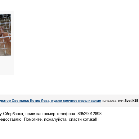
уратор Светлана: Котик Лева, нужно срочное переливание
пользователя
Svetik18
у Сбербанка, привязан номер телефона: 89529012898.
едоставлю! Помогите, пожалуйста, спасти котика!!!