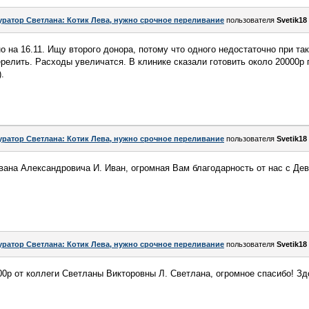
уратор Светлана: Котик Лева, нужно срочное переливание
пользователя
Svetik18
 на 16.11. Ищу второго донора, потому что одного недостаточно при так
релить. Расходы увеличатся. В клинике сказали готовить около 20000р 
.
уратор Светлана: Котик Лева, нужно срочное переливание
пользователя
Svetik18
Ивана Александровича И. Иван, огромная Вам благодарность от нас с Де
уратор Светлана: Котик Лева, нужно срочное переливание
пользователя
Svetik18
00р от коллеги Светланы Викторовны Л. Светлана, огромное спасибо! Здо