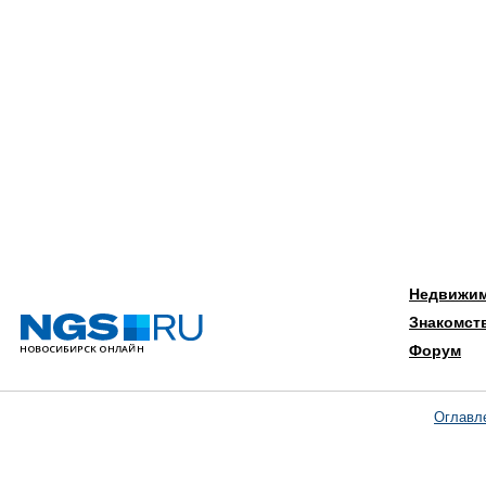
Недвижи
Знакомст
Форум
Оглавл