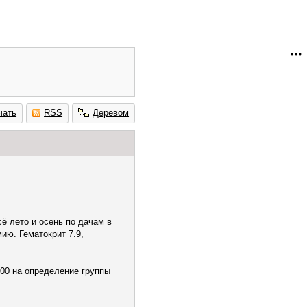
чать
RSS
Деревом
сё лето и осень по дачам в
мию. Гематокрит 7.9,
00 на определение группы