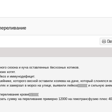
 переливание
Пе
ного сезона и куча оставленных бесхозных котиков.
оих котят.
йкоз и иммунодефицит.
ейнике, которого весной оставили хозяева на даче, который слонялся в
ях и замерзал в мороз на улице, выявили лейкоз(((((((((( и сильную ане
реливание крови((({((((((
брать сумму на переливание примерно 12000 на гемотрансфузию плюс 40