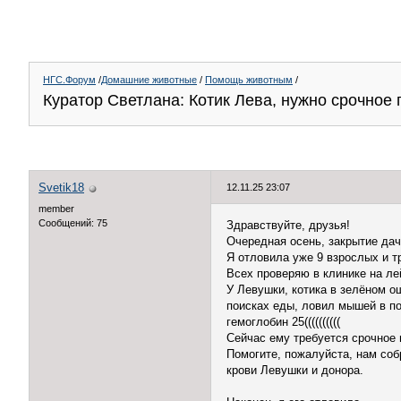
НГС.Форум
/
Домашние животные
/
Помощь животным
/
Куратор Светлана: Котик Лева, нужно срочное
Svetik18
12.11.25 23:07
member
Сообщений: 75
Здравствуйте, друзья!
Очередная осень, закрытие дач
Я отловила уже 9 взрослых и тр
Всех проверяю в клинике на ле
У Левушки, котика в зелёном ош
поисках еды, ловил мышей в пол
гемоглобин 25((((((((((
Сейчас ему требуется срочное пе
Помогите, пожалуйста, нам со
крови Левушки и донора.