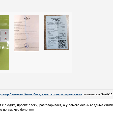
уратор Светлана: Котик Лева, нужно срочное переливание
пользователя
Svetik18
я к людям, просит ласки, разговаривает, а у самого очень бледные слизис
е понял, что болен(((((