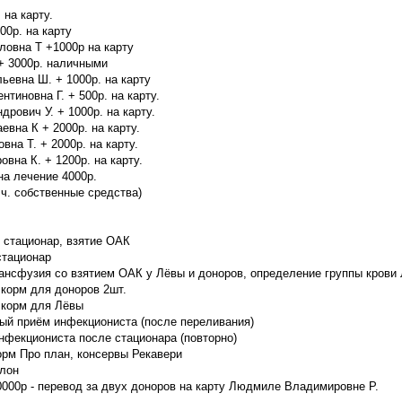
 на карту.
00р. на карту
ловна Т +1000р на карту
+ 3000р. наличными
ьевна Ш. + 1000р. на карту
тиновна Г. + 500р. на карту.
рович У. + 1000р. на карту.
вна К + 2000р. на карту.
на Т. + 2000р. на карту.
вна К. + 1200р. на карту.
на лечение 4000р.
. ч. собственные средства)
й стационар, взятие ОАК
стационар
рансфузия со взятием ОАК у Лёвы и доноров, определение группы крови
 корм для доноров 2шт.
 корм для Лёвы
ный приём инфекциониста (после переливания)
инфекциониста после стационара (повторно)
корм Про план, консервы Рекавери
алон
0000р - перевод за двух доноров на карту Людмиле Владимировне Р.