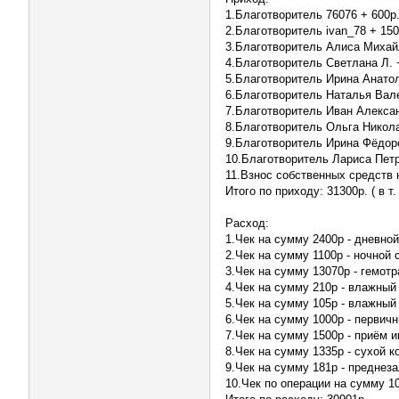
1.Благотворитель 76076 + 600р.
2.Благотворитель ivan_78 + 150
3.Благотворитель Алиса Михай
4.Благотворитель Светлана Л. 
5.Благотворитель Ирина Анатол
6.Благотворитель Наталья Вален
7.Благотворитель Иван Александ
8.Благотворитель Ольга Николае
9.Благотворитель Ирина Фёдоров
10.Благотворитель Лариса Петро
11.Взнос собственных средств 
Итого по приходу: 31300р. ( в т
Расход:
1.Чек на сумму 2400р - дневно
2.Чек на сумму 1100р - ночной 
3.Чек на сумму 13070р - гемот
4.Чек на сумму 210р - влажный
5.Чек на сумму 105р - влажный
6.Чек на сумму 1000р - первич
7.Чек на сумму 1500р - приём 
8.Чек на сумму 1335р - сухой 
9.Чек на сумму 181р - преднез
10.Чек по операции на сумму 1