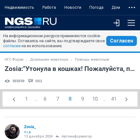
Недвижимость
Работа
Новости
Погода
Дом
На информационном ресурсе применяются cookie-
Согласен
файлы. Оставаясь на сайте, вы подтверждаете свое
согласие
на их использование.
НГС.Форум
Домашние животные
Помощь животным
Zosia:"Утонула в кошках! Пожалуйста, помогите!!!" (часть 5)
355559
1011
1
...
6
7
8
9
10
...
41
Zosia_
v.i.p.
13 декабря 2024
Автоинформатор