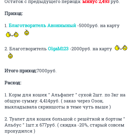
Остаток с предыдущего периода:
минус 2,493
руб.
Приход:
1.
Благотворитель Анонимный
-5000руб. на карту
2. Благотворитель
OlgaM123
-2000руб. на карту
Итого приход:
7000руб.
Расход:
1. Корм для кошек " Альфапет " сухой 2шт. по 3кг на
общую сумму: 4,414руб. ( заказ через Озон,
выкладывала скриншоты в теме чуть выше )
2. Туалет для кошек большой с решёткой и бортом "
Альбус " 1шт.х 677руб. ( скидка -20%, старый совсем
прохудился )