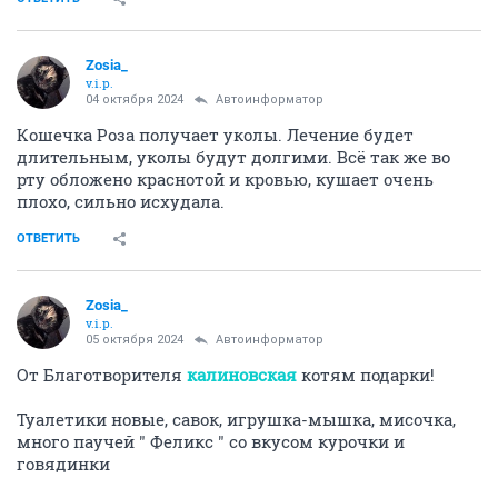
Zosia_
v.i.p.
04 октября 2024
Автоинформатор
Кошечка Роза получает уколы. Лечение будет
длительным, уколы будут долгими. Всё так же во
рту обложено краснотой и кровью, кушает очень
плохо, сильно исхудала.
ОТВЕТИТЬ
Zosia_
v.i.p.
05 октября 2024
Автоинформатор
От Благотворителя
калиновская
котям подарки!
Туалетики новые, савок, игрушка-мышка, мисочка,
много паучей " Феликс " со вкусом курочки и
говядинки