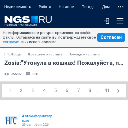
Недвижимость
Работа
Новости
Погода
Дом
На информационном ресурсе применяются cookie-
Согласен
файлы. Оставаясь на сайте, вы подтверждаете свое
согласие
на их использование.
НГС.Форум
Домашние животные
Помощь животным
Zosia:"Утонула в кошках! Пожалуйста, помогите!!!" (часть 5)
355560
1011
1
2
3
4
5
6
7
8
...
41
Автоинформатор
guru
29 сентября 2024