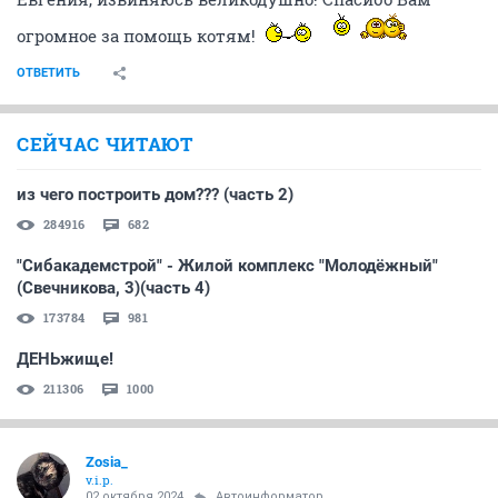
огромное за помощь котям!
ОТВЕТИТЬ
СЕЙЧАС ЧИТАЮТ
из чего построить дом??? (часть 2)
284916
682
"Сибакадемстрой" - Жилой комплекс "Молодёжный"
(Свечникова, 3)(часть 4)
173784
981
ДЕНЬжище!
211306
1000
Zosia_
v.i.p.
02 октября 2024
Автоинформатор