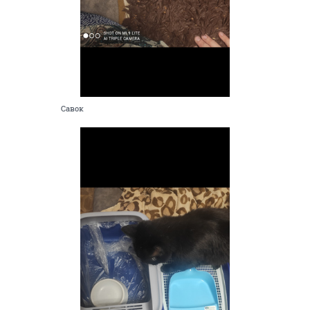
Савок