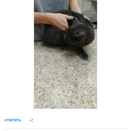
Красотка))
ОТВЕТИТЬ
Zosia_
v.i.p.
22 января 2025
Автоинформатор
Вчера Мишель посетила ветеринарного врача и сдала
кровь в лабораторию на лейкоз