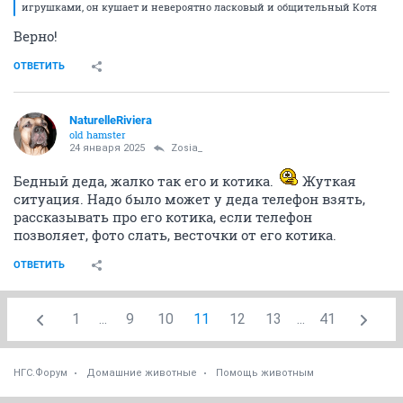
понимал, что в данном случае он не сможет Мартину
помочь, поэтому и принёс усыплять в клинику.
ОТВЕТИТЬ
MyNickName
M
junior
23 января 2025
Автоинформатор
По номеру карты не выйдет - нет сбера. Только через
СБП.
ОТВЕТИТЬ
Zosia_
v.i.p.
23 января 2025
Автоинформатор
Хоть ложатся опять очередные заботы и
ответственность, но нашлась передержка, и это
замечательно! Кота не усыпили! И пусть Мартин
живёт столько, сколько ему отведено.