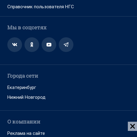
Адрес редакции: 630099, Россия, Новосибирск, ул. Ленина, д. 12,
6 этаж, телефон 8 (383) 212-52-52, 8 (923) 157-00-00
(круглосуточно)
Электронный адрес редакции:
ngs@shkulev.ru
Контактные данные для Роскомнадзора и государственных
органов:
juristnsk@shkulev.ru
Техподдержка:
help@shkulev.ru
, 8 (800) 200-03-83 (доб.3)
Разработка — ООО «Интернет Технологии»