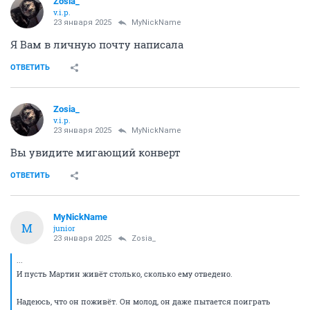
животным:
СБ: 2202 2010 1582 7344 Наталья Викторовна Ш
ОТВЕТИТЬ
Zosia_
v.i.p.
23 января 2025
Автоинформатор
В общем ребята передумали отдавать Мартина, будет
пока у них. Прониклись, жалко его стало очень. То
так, то так, да я их понимаю, они с таким не
сталкивались. Но понимают, что в моей куче
животных Мартину будет тяжело, и это правда.
Мартину нужен покой, а у меня кошки, собаки,
квартира перегружена животными. Поэтому, пусть
будет так. Мартин в клеточке, хлопот особо он не
доставляет, таблетки только нужно вовремя давать.
Таблетки я экстренно раздобыла.
Мартин жил у дедушки. Деда старенький, кота он не
сможет выхаживать, он просто плакал над ним и