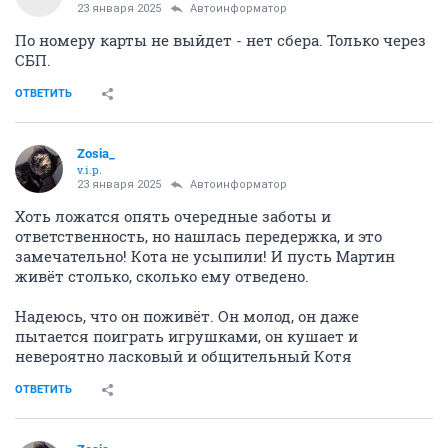
Zosia_
v.i.p.
23 января 2025
MyNickName
Здравствуйте! Мы реквизиты указываем в личном
сообщении
ОТВЕТИТЬ
Zosia_
v.i.p.
23 января 2025
Автоинформатор
Мартину куплен Ралтегравир, флакон-7000руб.
ОТВЕТИТЬ
Zosia_
v.i.p.
23 января 2025
Автоинформатор
Я здесь очень давно, немного отступлю от правил и
напишу свои реквизиты для помощи больным