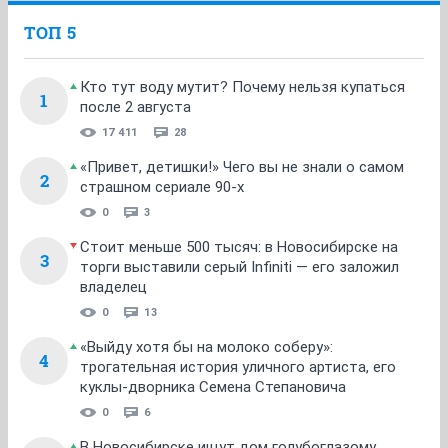
Надеюсь, что он поживёт. Он молод, он даже
пытается поиграть игрушками, он кушает и
невероятно ласковый и общительный Котя
ОТВЕТИТЬ
Zosia_
v.i.p.
23 января 2025
MyNickName
Я Вам в личную почту написала
ОТВЕТИТЬ
Zosia_
v.i.p.
23 января 2025
MyNickName
Вы увидите мигающий конверт
ОТВЕТИТЬ