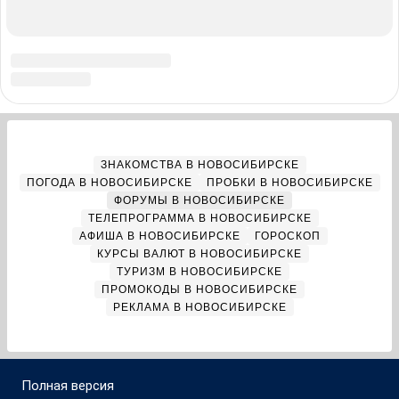
О компании
Реклама на сайте
Команда проекта
Наши вакансии
Помощь
Контактные данные для Роскомнадзора
и государственных органов
Сетевое издание «НГС.НОВОСТИ» (18+)
Зарегистрировано Федеральной службой по надзору в сфере
связи, информационных технологий и массовых коммуникаций
(Роскомнадзор)
Свидетельство о регистрации СМИ ЭЛ № ФС 77—84683
Учредитель: Общество с ограниченной ответственностью
«ИНТЕРНЕТ ТЕХНОЛОГИИ»
Главный редактор: Громкова Елена Александровна