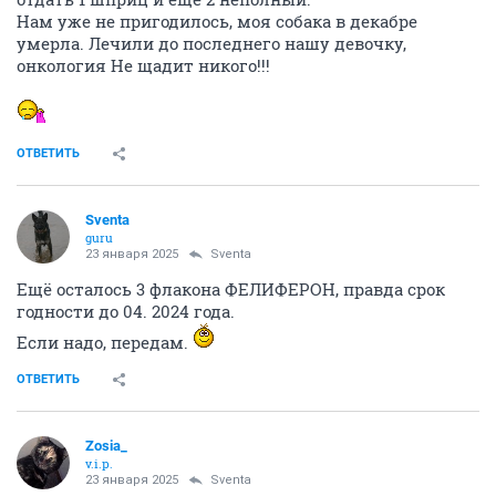
Zosia_
v.i.p.
22 января 2025
Автоинформатор
Сегодня нужно подготовить клеточку, ему клеточку
и врачи рекомендуют. Необходимо небольшое
пространство, мягкая лежанка, покой, ну и если сам
не будет делать маленькие дела, отводить мочу.
Прогнозы не очень по Мартину, уход пока как за
спинальником
ОТВЕТИТЬ
OlgaM123
O
activist
22 января 2025
Автоинформатор
Наташа, а на приеме в Ветлекаре были? А неумные
хозяева не озвучили причину такого состояния?
ОТВЕТИТЬ