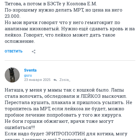
ОТВЕТИТЬ
СЕЙЧАС ЧИТАЮТ
Про засаду (часть 7)
7745
468
Гиде новый НОЧНОЙ ДОЗОР???
375139
1019
Цивилизованный дозор
106075
1001