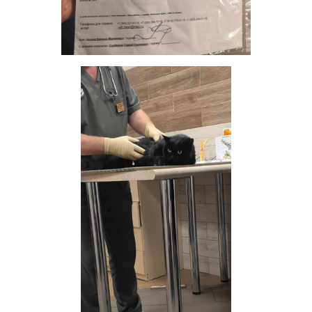
ОТВЕТИТЬ
Zosia_
v.i.p.
22 января 2025
Автоинформатор
Надо будет решить судьбу одного коти. Его принесли
усыплять в ветеринарную клинику хозяева, отказали
задние лапы. Вот так всё очень просто, молодого и
красивого кота усыпить только потому, что лапы
отказали.
Не хочу сейчас говорить о том, как я про него
узнала..., но вот узнала. Жаль, что хозяева решили
вот так вершить его судьбу, усыпить и всё на этом.
У меня есть видео, но к сожалению здесь нет
возможности его выложить. У коти зад сильно
заносит, лапы волочит, но ведь причин может быть
много, правильно?