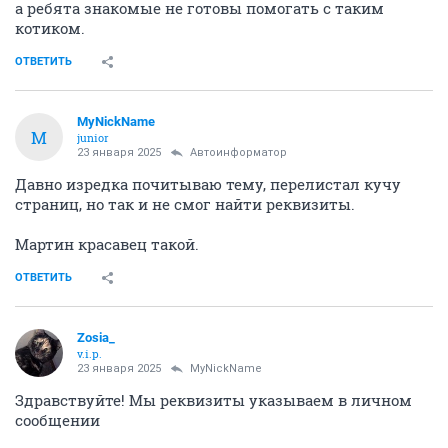
Если надо, передам.
ОТВЕТИТЬ
Zosia_
v.i.p.
23 января 2025
Sventa
Светочка, спасибо большое!
Мы уж
пока не будем отступать от назначения врачей по
лекарствам, а вот МРТ его точно может добить. Я
сразу сказала расписывать лечение без этой
процедуры.
Но если эти препараты понадобятся в дальнейшем, я
обязательно к Вам Светлана обращусь, спасибо!
Мартин находится в клеточке у моих хороших
знакомых на МЖК. Люди пошли навстречу, зная и
понимая мою загруженность с животными. Но
предупредили сразу, если не смогут справляться по
уходу за Мартином, тогда уже привезут мне.