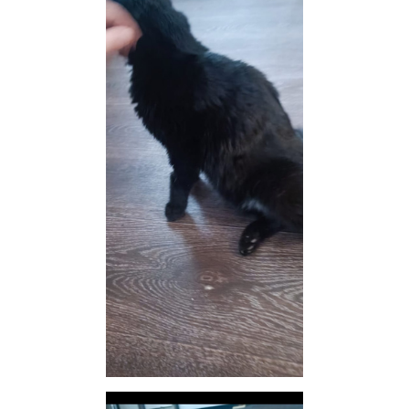
Не знаю, правильно я делаю, или нет, но хочу ему
дать шанс в Ветлекаре. Эта клиника более лояльна по
цене, да и врачи там не хуже БЭСТа. Ну МРТ я делать
не буду точно, как-то будем стараться искать
причину другими методами.
ОТВЕТИТЬ
Zosia_
v.i.p.
22 января 2025
Автоинформатор
Буду благодарна за любую помощь. Не сможете, не
надо, сама буду лечить как смогу, но молодого кота
усыплять не позволю.
Понимаю, всем не поможешь, но кому смогу, помогу
ОТВЕТИТЬ
Zosia_
v.i.p.
22 января 2025
Автоинформатор