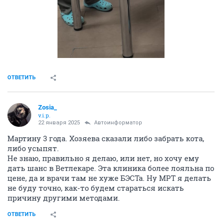
Мне кажется надо дать шанс Мартину, его зовут
Мартин.
А кота не позволю усыплять, значит заберу
ОТВЕТИТЬ
Zosia_
v.i.p.
22 января 2025
Автоинформатор
В общем кота лечить в БЭСТе не для моего кармана.
Попробую обратиться с ним в Ветлекарь
Кот то молодой