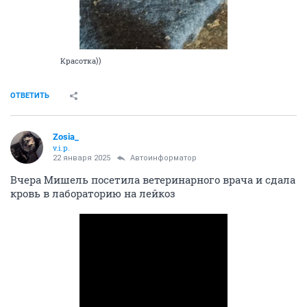
НГС.Форум
Домашние животные
Помощь животным
Zosia:"Утонула в кошках! Пожалуйста, помогите!!!" (часть 5)
355716
1011