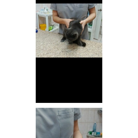
1
...
9
10
11
12
13
...
41
Zosia_
v.i.p.
21 января 2025
Автоинформатор
Новенькая Мишелька прелесть