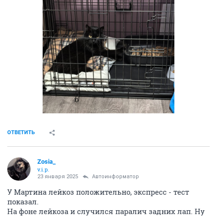
Перестала кушать, плакала и пришлось усыпить. Не
торопитесь на МРТ, если лейкоза не будет, можно
пробное лечение попробовать у того же хирурга.
Не боги горшки обжигают, врачи тоже могут
ошибаться!!!
Если надо будет ЭРИТРОПОЭТИН для котика, могу
отдать 1 шприц и ещё 2 неполный.
Нам уже не пригодилось, моя собака в декабре
умерла. Лечили до последнего нашу девочку,
онкология Не щадит никого!!!
ОТВЕТИТЬ
Sventa
guru
23 января 2025
Sventa
Ещё осталось 3 флакона ФЕЛИФЕРОН, правда срок
годности до 04. 2024 года.