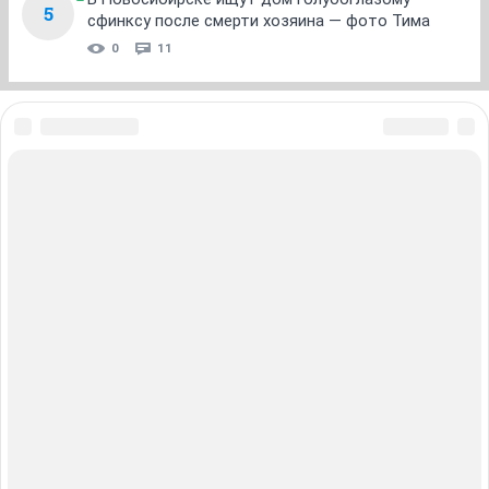
MyNickName
M
junior
23 января 2025
Zosia_
...
И пусть Мартин живёт столько, сколько ему отведено.
Надеюсь, что он поживёт. Он молод, он даже пытается поиграть
игрушками, он кушает и невероятно ласковый и общительный Котя
Верно!
ОТВЕТИТЬ
NaturelleRiviera
old hamster
24 января 2025
Zosia_
Бедный деда, жалко так его и котика.
Жуткая
ситуация. Надо было может у деда телефон взять,
рассказывать про его котика, если телефон
позволяет, фото слать, весточки от его котика.
ОТВЕТИТЬ