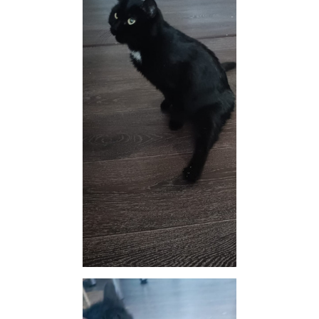
ОТВЕТИТЬ
Zosia_
v.i.p.
22 января 2025
Автоинформатор
Мартину 3 года. Хозяева сказали либо забрать кота,
либо усыпят.