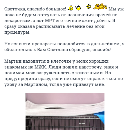
Zosia_
v.i.p.
22 января 2025
OlgaM123
Ох, Оленька, пока дали рекомендации по лечению из
других клиник, он был на приёме в клинике на
Титова, а потом в БЭСТе у Козлова Е.М.
По-хорошему нужно делать МРТ, но цена на него
23.000.
Но мои врачи говорят что у него гематокрит по
анализам низковатый. Нужно ещё сдавать кровь и на
лейкоз. Говорят, что лейкоз может дать такое
осложнение.
ОТВЕТИТЬ
Sventa
guru
23 января 2025
Zosia_
Наташа, у меня у мамы так с кошкой было. Лапы
стала волочить, обследовали и ЛЕЙКОЗ выскочил.