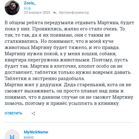
Zosia_
v.i.p.
23 января 2025
Автоинформатор
У Мартина лейкоз положительно, экспресс - тест
показал.
На фоне лейкоза и случился паралич задних лап. Ну
а ребята знакомые не готовы помогать с таким
котиком.
ОТВЕТИТЬ
MyNickName
M
junior
23 января 2025
Автоинформатор
Давно изредка почитываю тему, перелистал кучу
страниц, но так и не смог найти реквизиты.
Мартин красавец такой.
ОТВЕТИТЬ