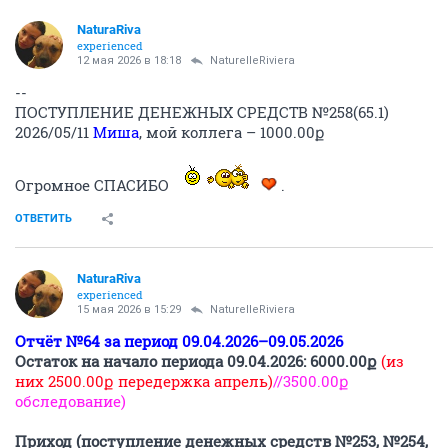
NaturaRiva
experienced
12 мая 2026 в 18:18
NaturelleRiviera
--
ПОСТУПЛЕНИЕ ДЕНЕЖНЫХ СРЕДСТВ №258(65.1)
2026/05/11
Миша
, мой коллега – 1000.00ք
Огромное СПАСИБО
.
ОТВЕТИТЬ
NaturaRiva
experienced
15 мая 2026 в 15:29
NaturelleRiviera
Отчёт №64 за период 09.04.2026–09.05.2026
Остаток на начало периода 09.04.2026: 6000.00ք
(из
них 2500.00ք передержка апрель)
//3500.00ք
обследование)
Приход (поступление денежных средств №253, №254,