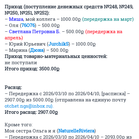
Приход (поступление денежных средств №248, №249,
№250, №251, №252):
–
Миша
, мой коллега – 1000.00ք
(передержка на март)
– Оля (
76О76
) – 500.00ք
–
Светлана Петровна Б.
– 500.00ք
(передержка на
апрель)
– Юрий Юрьевич (
JurchikS
) – 1000.00ք
– Марина (
Дюна
) – 500.00ք
Приход товарно-материальных ценностей:
не поступали
Итого приход: 3500.00ք
Расход:
– Передержка с 2026/03/10 по 2026/04/10, [расписка] –
2907.00ք из 5000.00ք (отправлена на единую почту
otchet.ngs@inbox.ru).
Итого расход: 2907.00ք
Кроме того:
Моя сестра Ольга и я (
NaturelleRiviera
)
– Передержка с 2026/03/10 по 2026/04/10 – 2093.00ք из