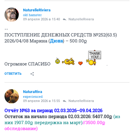
NaturelleRiviera
old hamster
09 апреля 2026 в 15:40
NaturelleRiviera
--
ПОСТУПЛЕНИЕ ДЕНЕЖНЫХ СРЕДСТВ №252(63.5)
2026/04/08 Марина (
Дюна
) – 500.00ք
Огромное СПАСИБО
.
ОТВЕТИТЬ
NaturaRiva
experienced
09 апреля 2026 в 15:55
NaturelleRiviera
Отчёт №63 за период 02.03.2026–09.04.2026
Остаток на начало периода 02.03.2026: 5407.00ք
(из
них 1907.00ք передержка на март)
//3500.00ք
обследование)