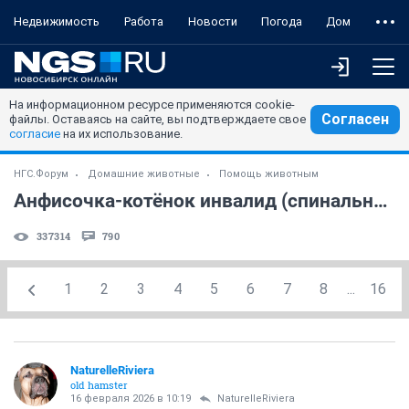
Недвижимость
Работа
Новости
Погода
Дом
На информационном ресурсе применяются cookie-
Согласен
файлы. Оставаясь на сайте, вы подтверждаете свое
согласие
на их использование.
НГС.Форум
Домашние животные
Помощь животным
Анфисочка-котёнок инвалид (спинальник), прошу помощи!
337314
790
1
2
3
4
5
6
7
8
...
16
NaturelleRiviera
old hamster
16 февраля 2026 в 10:19
NaturelleRiviera