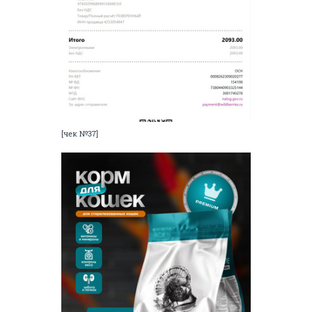
[чек №37]