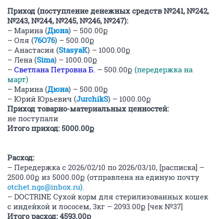
Приход (поступление денежных средств №241, №242,
№243, №244, №245, №246, №247):
– Марина (
Дюна
) – 500.00ք
– Оля (
76О76
) – 500.00ք
– Анастасия (
StasyaK
) – 1000.00ք
– Лена (
Sima
) – 1000.00ք
–
Светлана Петровна Б.
– 500.00ք
(передержка на
март)
– Марина (
Дюна
) – 500.00ք
– Юрий Юрьевич (
JurchikS
) – 1000.00ք
Приход товарно-материальных ценностей:
не поступали
Итого приход: 5000.00ք
Расход:
– Передержка с 2026/02/10 по 2026/03/10, [расписка] –
2500.00ք из 5000.00ք (отправлена на единую почту
otchet.ngs@inbox.ru).
– DOCTRINE Сухой корм для стерилизованных кошек
с индейкой и лососем, 3кг – 2093.00ք [чек №37]
Итого расход: 4593.00ք