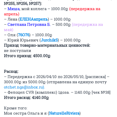
№255, №256, №257):
–
Миша
, мой коллега – 1000.00ք
(передержка на
апрель)
– Лена (
ЕЛЕНАапрель
) – 1000.00ք
–
Светлана Петровна Б.
– 500.00ք
(передержка на
май)
– Оля (
76О76
) – 1000.00ք
– Юрий Юрьевич (
JurchikS
) – 1000.00ք
Приход товарно-материальных ценностей:
не поступали
Итого приход: 4500.00ք
Расход:
– Передержка с 2026/04/10 по 2026/05/10, [расписка] –
3000.00ք из 5000.00ք (отправлена на единую почту
otchet.ngs@inbox.ru).
– Фелоцел CVR (комплекс) 1доза. – 1140.00ք [чек №38]
Итого расход: 4140.00ք
Кроме того:
Моя сестра Ольга и я (
NaturelleRiviera
)