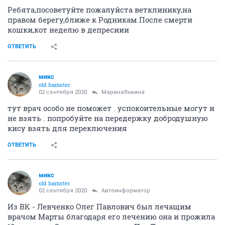
Ребята,посоветуйте пожалуйста ветклинику,на
правом берегу,ближе к Родникам.После смерти
кошки,кот неделю в депресиии
ОТВЕТИТЬ
микс
old hamster
02 сентября 2020
МаринаЯнкина
тут врач особо не поможет . успокоительные могут и
не взять . попробуйте на передержку добродушную
кису взять для переключения
ОТВЕТИТЬ
микс
old hamster
02 сентября 2020
Автоинформатор
Из ВК - Левченко Олег Павлович был лечащим
врачом Марты благодаря его лечению она и прожила