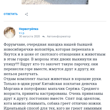
ОТВЕТИТЬ
Нервотрёпка
v.i.p.
30 августа 2020
Автоинформатор
Форумчане, очередная находка нашей бывшей
новосибирячки-волонтёра, которая переехала в
Якутск и в шоке от скотского отношения к животным
в этом городе. В морозы этих двоих выкинули на
улицу!!!! Вдруг кто-то захочет такую парочку, они
перенесли горе вместе, жмутся друг к другу, их
нельзя разлучать.
Отдам комплект лысых животных в хорошие руки.
Только в одни руки! Китайская хохлатая девочка
Моргана и полусфинкс мальчик Серёжа. Среднего
возраста, привиты кастрированы. Очень привязаны
друг к другу, постоянно вместе. Спят под одеялом,
кота можно обнимать, собака греет отлично ножки.
Идеальный способ для тех, кого не греют зимними