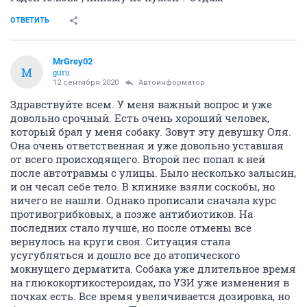
ОТВЕТИТЬ
MrGrey02
M
guru
12 сентября 2020
Автоинформатор
Здравствуйте всем. У меня важный вопрос и уже
довольно срочный. Есть очень хороший человек,
который брал у меня собаку. Зовут эту девушку Оля.
Она очень ответственная и уже довольно уставшая
от всего происходящего. Второй пес попал к ней
после автотравмы с улицы. Было несколько залысин,
и он чесал себе тело. В клинике взяли соскобы, но
ничего не нашли. Однако прописали сначала курс
противогрибковых, а позже антибиотиков. На
последних стало лучше, но после отмены все
вернулось на круги своя. Ситуация стала
усугубляться и дошло все до атопического
мокнущего дерматита. Собака уже длительное время
на глюкокортикостероидах, по УЗИ уже изменения в
почках есть. Все время увеличивается дозировка, но