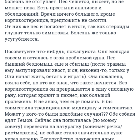
болезнь не отступает. Пес чешется, лысеет, но не
мокнет пока. Есть простыни анализов и
обследований. Врачи ничего большего, кроме
кортикостероидов, предложить не смогли.
От них же пес и погибнет в итоге, так как стероиды
глушат только симптомы. Болезнь же только
усугубляется.
Посоветуйте что-нибудь, пожалуйста. Оля молодая
совсем и осталась с этой проблемой одна. Пес
бывший бездомыш, еще и сбитыш (после травмы
ему ампутировали хвост, и он, наконец-то, только у
Оли начал жить, бегать и играть). Она пожалела,
взяла себе, но кто же знал, что такое начнется. Без
кортикостероидов он превращается в одну сплошную
рану, которая кровит и пахнет, как большой
пролежень. Я не знаю, чем еще помочь. Я бы
совместила традиционную медицину и гомеопатию.
Может у кого-то были подобные случаи??? Обе собаки
едят Гемон. Сейчас она попыталась (по моему
совету) перевести на натуралку (конина+гречка/
рис+морковь), но собаке стало значительно хуже
через неделю. Беспокойство, покраснел язык,