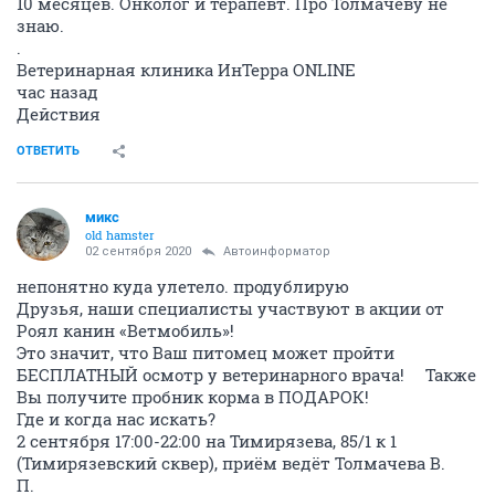
10 месяцев. Онколог и терапевт. Про Толмачеву не
знаю.
.
Ветеринарная клиника ИнТерра ONLINE
час назад
Действия
ОТВЕТИТЬ
микс
old hamster
02 сентября 2020
Автоинформатор
непонятно куда улетело. продублирую
Друзья, наши специалисты участвуют в акции от
Роял канин «Ветмобиль»! ⠀
Это значит, что Ваш питомец может пройти
БЕСПЛАТНЫЙ осмотр у ветеринарного врача! ⠀ Также
Вы получите пробник корма в ПОДАРОК! ⠀
Где и когда нас искать?⠀
2 сентября 17:00-22:00 на Тимирязева, 85/1 к 1
(Тимирязевский сквер), приём ведёт Толмачева В.
П.⠀