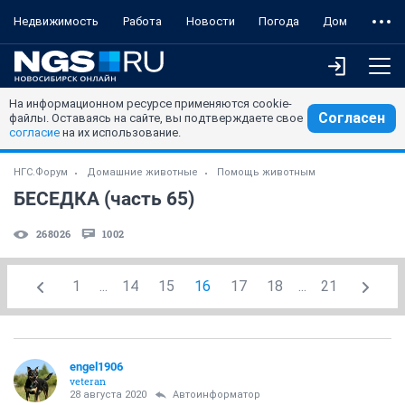
Недвижимость
Работа
Новости
Погода
Дом
На информационном ресурсе применяются cookie-
Согласен
файлы. Оставаясь на сайте, вы подтверждаете свое
согласие
на их использование.
НГС.Форум
Домашние животные
Помощь животным
БЕСЕДКА (часть 65)
268026
1002
1
...
14
15
16
17
18
...
21
engel1906
veteran
28 августа 2020
Автоинформатор