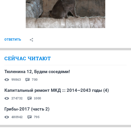
ОТВЕТИТЬ
Alena29111981
v.i.p.
22 июля 2017
Alena29111981
Вот такое чудо появилось в подвале. невероятно
ласковая. Очень ее жалко, тянется к людям...