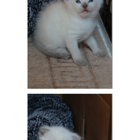
ОТВЕТИТЬ
КатькаКатька
guru
20 июля 2017
Sawfish
Отчет номер 3 покошке Луне принят,спасибо
ОТВЕТИТЬ
Alena29111981