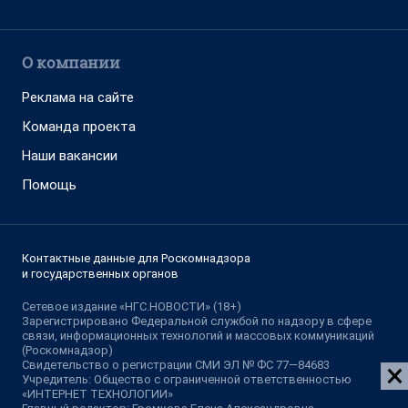
Адрес редакции: 630099, Россия, Новосибирск, ул. Ленина, д. 12,
6 этаж, телефон 8 (383) 212-52-52, 8 (923) 157-00-00
(круглосуточно)
Электронный адрес редакции:
ngs@shkulev.ru
Контактные данные для Роскомнадзора и государственных
органов:
juristnsk@shkulev.ru
Техподдержка:
help@shkulev.ru
, 8 (800) 200-03-83 (доб.3)
Разработка — ООО «Интернет Технологии»