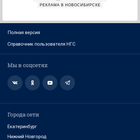
О компании
Реклама на сайте
Команда проекта
Наши вакансии
Помощь
Контактные данные для Роскомнадзора
и государственных органов
Сетевое издание «НГС.НОВОСТИ» (18+)
Зарегистрировано Федеральной службой по надзору в сфере
связи, информационных технологий и массовых коммуникаций
(Роскомнадзор)
Свидетельство о регистрации СМИ ЭЛ № ФС 77—84683
Учредитель: Общество с ограниченной ответственностью
«ИНТЕРНЕТ ТЕХНОЛОГИИ»
Главный редактор: Громкова Елена Александровна