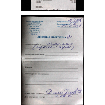
НГС.Форум
Домашние животные
Помощь животным
Помогите нам, пожалуйста, прокормить бездомнышей
222954
1000
1
...
36
37
38
39
40
...
67
Sawfish
v.i.p.пила