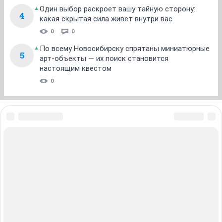
Мама с котятами тоже пока у Катерины, дальше пока
не думала. Они шикарные конечно...
ОТВЕТИТЬ
Alena29111981
v.i.p.
22 июля 2017
Sawfish
Там культя, либо обрублен, либо откушен. На
кончике почему то всегда ранка. не гноится, все
чисто, но коросточка. я все обработала сегодня ей.
Она так интересно ходит, даже не ходит, а прыгает
как кролик
ОТВЕТИТЬ
ЕЛЕНАапрель
v.i.p.
22 июля 2017
Alena29111981
Алёна, у меня кошка Зита всегда скачет как кролик. Я
думаю, что из-за того, что очень коротенькие