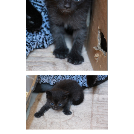
Alena29111981
v.i.p.
22 июля 2017
viki6900
зайки