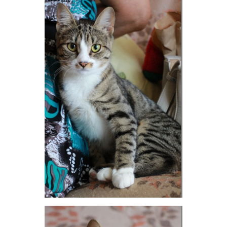
ОТВЕТИТЬ
СЕЙЧАС ЧИТАЮТ
Тюленина 12, Будем соседями!
99843
700
Капитальный ремонт МКД ::: 2014—2043 годы (4)
274732
1000
Грибы-2017 (часть 2)
480942
795