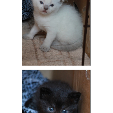
v.i.p.
21 июля 2017
КатькаКатька
Добрый день.
Вчера Катерина нашла кошку без хвоста, завтра
пойду посмотрю что за чудо. Она худая и пузатая,
завтра утром она ее повезет на стерилизацию. Пока
кошка закрыта в подвале в клетке, там же будет
сидеть до снятия швов.
Кошка очень ласковая и ручная.
Если благотворители не против, то я возьму 500р на
стерилизацию этой дамы, а так же на наполнитель
для Моти, для кошки вислоушки с малышами и
Мурки с Варей.
ОТВЕТИТЬ
viki6900
veteran
21 июля 2017
Alena29111981
Бери конечно.
ОТВЕТИТЬ