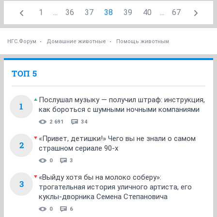
Sawfish
v.i.p.пила
22 июля 2017
Alena29111981
Вот такое чудо появилось в подвале. невероятно ласковая.
Алена, а что у нее с хвостом?
ОТВЕТИТЬ
Alena29111981
v.i.p.
22 июля 2017
Alena29111981
Кошечку без хвоста сегодня стерилизовали, была
беременной, пока сидит в подвале в кабинке
закрытая. потом не знаю. Взять ее некуда, а
выпускать ее совсем нельзя, ее дерет кошка с
котятами которая там. Да и эта жучка очень нежная,
беззащитная, берешь на руки она так прижимается
крепко и трется и мурчит без конца.
Мурке сняла швы во рту, все хорошо и красиво.