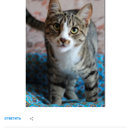
Alena29111981
v.i.p.
22 июля 2017
Alena29111981
новенькие и Мотя