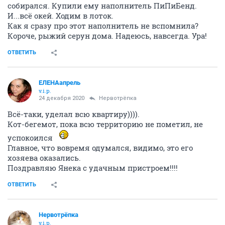
собирался. Купили ему наполнитель ПиПиБенд.
И...всё окей. Ходим в лоток.
Как я сразу про этот наполнитель не вспомнила?
Короче, рыжий серун дома. Надеюсь, навсегда. Ура!
ОТВЕТИТЬ
ЕЛЕНАапрель
v.i.p.
24 декабря 2020
Нервотрёпка
Всё-таки, уделал всю квартиру)))).
Кот-бегемот, пока всю территорию не пометил, не
успокоился
Главное, что вовремя одумался, видимо, это его
хозяева оказались.
Поздравляю Янека с удачным пристроем!!!!
ОТВЕТИТЬ
Нервотрёпка
v.i.p.