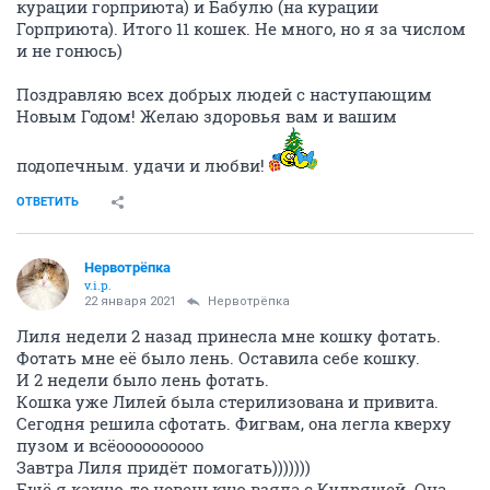
курации горприюта) и Бабулю (на курации
Горприюта). Итого 11 кошек. Не много, но я за числом
и не гонюсь)
Поздравляю всех добрых людей с наступающим
Новым Годом! Желаю здоровья вам и вашим
подопечным. удачи и любви!
ОТВЕТИТЬ
Нервотрёпка
v.i.p.
22 января 2021
Нервотрёпка
Лиля недели 2 назад принесла мне кошку фотать.
Фотать мне её было лень. Оставила себе кошку.
И 2 недели было лень фотать.
Кошка уже Лилей была стерилизована и привита.
Сегодня решила сфотать. Фигвам, она легла кверху
пузом и всёоооооооооо
Завтра Лиля придёт помогать)))))))
Ещё я какую-то новенькую взяла с Кудряшей. Она