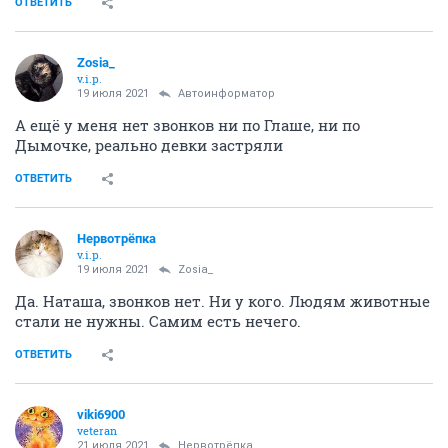
ОТВЕТИТЬ
Zosia_
v.i.p.
19 июля 2021
Автоинформатор
А ещё у меня нет звонков ни по Глаше, ни по
Дымочке, реально девки застряли
ОТВЕТИТЬ
Нервотрёпка
v.i.p.
19 июля 2021
Zosia_
Да. Наташа, звонков нет. Ни у кого. Людям животные
стали не нужны. Самим есть нечего.
ОТВЕТИТЬ
viki6900
veteran
21 июля 2021
Нервотрёпка