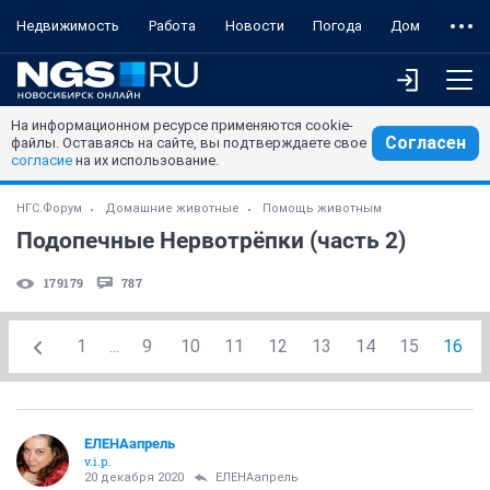
Недвижимость
Работа
Новости
Погода
Дом
На информационном ресурсе применяются cookie-
Согласен
файлы. Оставаясь на сайте, вы подтверждаете свое
согласие
на их использование.
НГС.Форум
Домашние животные
Помощь животным
Подопечные Нервотрёпки (часть 2)
179179
787
1
...
9
10
11
12
13
14
15
16
ЕЛЕНАапрель
v.i.p.
20 декабря 2020
ЕЛЕНАапрель