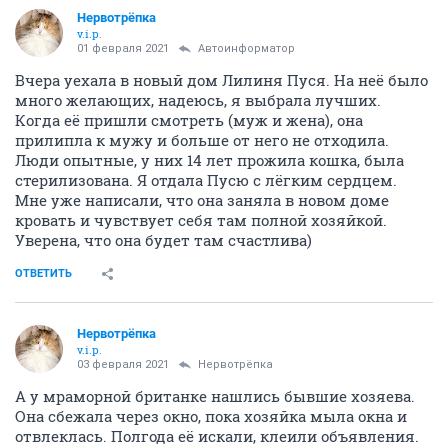
Нервотрёпка
v.i.p.
01 февраля 2021
Автоинформатор
Вчера уехала в новый дом Лилиня Пуся. На неё было
много желающих, надеюсь, я выбрала лучших.
Когда её пришли смотреть (муж и жена), она
прилипла к мужу и больше от него не отходила.
Люди опытные, у них 14 лет прожила кошка, была
стерилизована. Я отдала Пусю с лёгким сердцем.
Мне уже написали, что она заняла в новом доме
кровать и чувствует себя там полной хозяйкой.
Уверена, что она будет там счастлива)
ОТВЕТИТЬ
Нервотрёпка
v.i.p.
03 февраля 2021
Нервотрёпка
А у мраморной британке нашлись бывшие хозяева.
Она сбежала через окно, пока хозяйка мыла окна и
отвлеклась. Полгода её искали, клеили объявления.