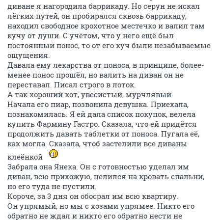
диване я нагородила баррикаду. Но серун не искал
лёгких путей, он пробирался сквозь баррикаду,
находил свободное крохотное местечко и валил там
кучу от души. С учётом, что у него ещё был
постоянный понос, то от его куч были незабываемые
ощущения.
Давала ему лекарства от поноса, в принципе, более-
менее понос прошёл, но валить на диван он не
переставал. Писал строго в лоток.
А так хороший кот, увесистый, мурчлявый.
Начала его пиар, позвонила девушка. Приехала,
познакомилась. Я ей дала список покупок, велела
купить Фармину Гастро. Сказала, что ей придётся
продолжить давать таблетки от поноса. Пугала её,
как могла. Сказала, чтоб застелили все диваны
клеёнкой
Забрала она Янека. Он с готовностью уделал им
диван, всю прихожую, целился на кровать спальни,
но его туда не пустили.
Короче, за 3 дня он обосрал им всю квартиру.
Он упрямый, но мы с хозами упрямее. Никто его
обратно не ждал и никто его обратно нести не