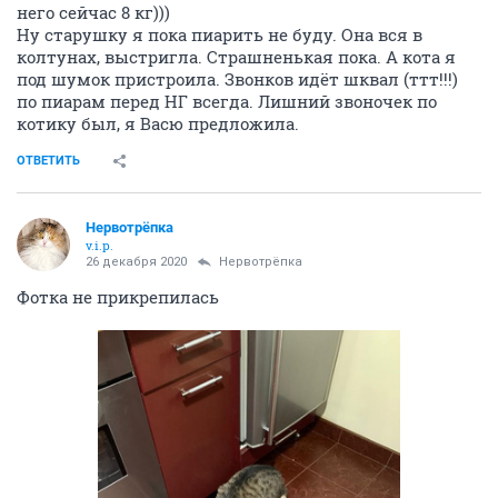
него сейчас 8 кг)))
Ну старушку я пока пиарить не буду. Она вся в
колтунах, выстригла. Страшненькая пока. А кота я
под шумок пристроила. Звонков идёт шквал (ттт!!!)
по пиарам перед НГ всегда. Лишний звоночек по
котику был, я Васю предложила.
ОТВЕТИТЬ
Нервотрёпка
v.i.p.
26 декабря 2020
Нервотрёпка
Фотка не прикрепилась