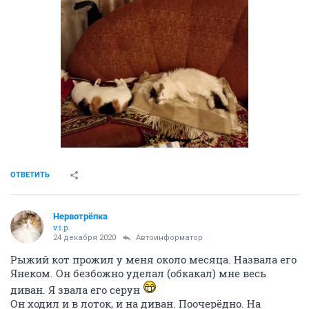
ОТВЕТИТЬ
Нервотрёпка
v.i.p.
24 декабря 2020
Автоинформатор
Рыжий кот прожил у меня около месяца. Назвала его
Янеком. Он безбожно уделал (обкакал) мне весь
диван. Я звала его серун
Он ходил и в лоток, и на диван. Поочерёдно. На