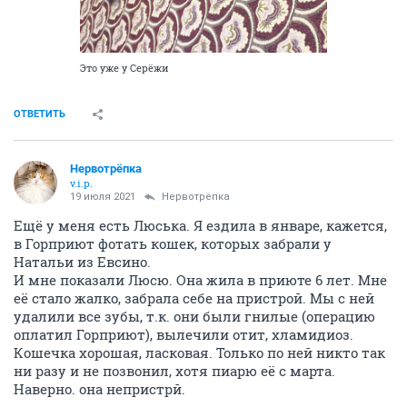
Это уже у Серёжи
ОТВЕТИТЬ
Нервотрёпка
v.i.p.
19 июля 2021
Нервотрёпка
Ещё у меня есть Люська. Я ездила в январе, кажется,
в Горприют фотать кошек, которых забрали у
Натальи из Евсино.
И мне показали Люсю. Она жила в приюте 6 лет. Мне
её стало жалко, забрала себе на пристрой. Мы с ней
удалили все зубы, т.к. они были гнилые (операцию
оплатил Горприют), вылечили отит, хламидиоз.
Кошечка хорошая, ласковая. Только по ней никто так
ни разу и не позвонил, хотя пиарю её с марта.
Наверно. она непристрй.