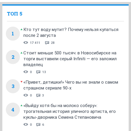
ТОП 5
Кто тут воду мутит? Почему нельзя купаться
1
после 2 августа
17 411
28
Стоит меньше 500 тысяч: в Новосибирске на
2
торги выставили серый Infiniti — его заложил
владелец
0
13
«Привет, детишки!» Чего вы не знали о самом
3
страшном сериале 90-х
0
3
«Выйду хотя бы на молоко соберу»:
4
трогательная история уличного артиста, его
куклы-дворника Семена Степановича
0
6