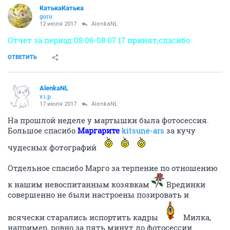
КатькаКатька
guru
12 июля 2017
AlenkaNL
Отчет за период 08.06-08.07.17 принят,спасибо
ОТВЕТИТЬ
AlenkaNL
v.i.p.
17 июля 2017
AlenkaNL
На прошлой неделе у мартышки была фотосессия.
Большое спасибо
Маргарите
kitsune-ars
за кучу
чудесных фотографий
Отдельное спасибо Марго за терпение по отношению
к нашим невоспитанным козявкам
Врединки
совершенно не были настроены позировать и
всячески старались испортить кадры
Милка,
например, ровно за пять минут до фотосессии