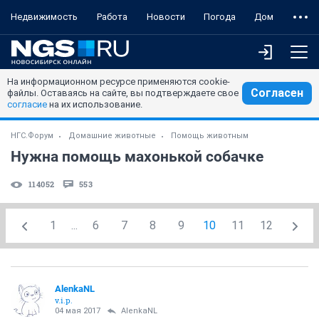
Недвижимость
Работа
Новости
Погода
Дом
На информационном ресурсе применяются cookie-
Согласен
файлы. Оставаясь на сайте, вы подтверждаете свое
согласие
на их использование.
НГС.Форум
Домашние животные
Помощь животным
Нужна помощь махонькой собачке
114052
553
1
...
6
7
8
9
10
11
12
AlenkaNL
v.i.p.
04 мая 2017
AlenkaNL