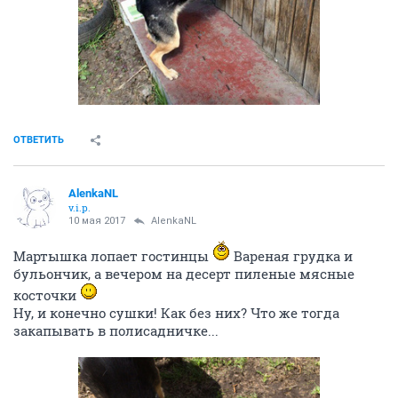
ОТВЕТИТЬ
AlenkaNL
v.i.p.
10 мая 2017
AlenkaNL
Мартышка лопает гостинцы
Вареная грудка и
бульончик, а вечером на десерт пиленые мясные
косточки
Ну, и конечно сушки! Как без них? Что же тогда
закапывать в полисадничке...