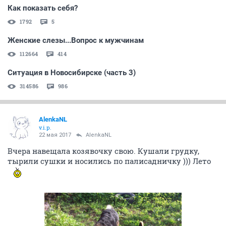
Как показать себя?
1792
5
Женские слезы...Вопрос к мужчинам
112664
414
Ситуация в Новосибирске (часть 3)
314586
986
AlenkaNL
v.i.p.
22 мая 2017
AlenkaNL
Вчера навещала козявочку свою. Кушали грудку,
тырили сушки и носились по палисадничку ))) Лето