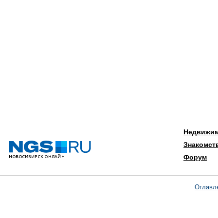
Недвижи
Знакомст
Форум
Оглавл