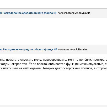
e: Расходование средств общего фонда NF
пользователя
Zhenya0304
e: Расходование средств общего фонда NF
пользователя
Я Natalka
на: помогать спускать мочу, переворачивать, менять пелёнки, протират
одом, скорее так. Если восстанавливается функция мочеиспускания, т
сыплять или на наблюдение. Тетерин даёт осторожный прогноз, в сторон