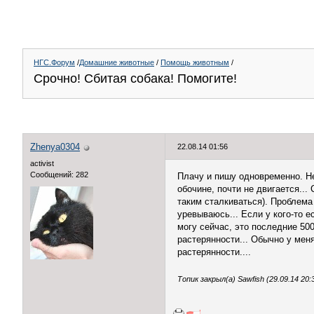
НГС.Форум
/
Домашние животные
/
Помощь животным
/
Срочно! Сбитая собака! Помогите!
Zhenya0304
22.08.14 01:56
activist
Сообщений: 282
Плачу и пишу одновременно. Не
обочине, почти не двигается...
таким сталкиваться). Проблема 
уревываюсь... Если у кого-то е
могу сейчас, это последние 500
растерянности... Обычно у меня
растерянности....
Топик закрыл(а) Sawfish (29.09.14 20: