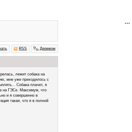
чать
RSS
Деревом
релась, лежит собака на
нию, мне уже приходилось с
ыплять... Собака плачет, я
ка на ГЭСе. Максимум, что
ьно и я совершенно в
ация такая, что я в полной