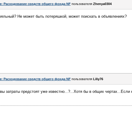
e: Расходование средств общего фонда NF
пользователя
Zhenya0304
ояльный? Не может быть потеряшкой, может поискать в объявлениях?
e: Расходование средств общего фонда NF
пользователя
Liliy76
вы затраты предстоят уже известно...?...Хотя бы в общих чертах...Если