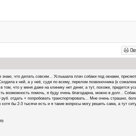
Пе
 знаю, что делать совсем... Услышала плач собаки под окнами, присмот
 Сходила к ней, а у неё, судя по всему, перелом позвоночника (к сожале
в том, что у меня даже на клинику нет денег, а тут, похоже, придется ус
сть возможность помочь, я буду очень благодарна, можно в долг... Соба
 руб. отдать + попробовать транспортировать... Мне очень страшно, бол
 хотя бы 2-3 тысячи есть и я такие вопросы могу решить сама, а тут ситу
39)