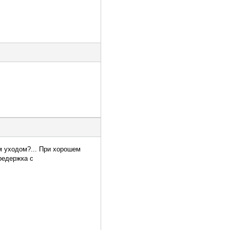
м уходом?... При хорошем
редержка с