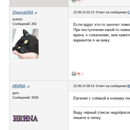
Zhenya0304
22.08.14 02:13
Ответ на сообщение
С
activist
Сообщений: 282
Если вдруг кто-то захочет пом
При поступлении какой-то помо
врача, к сожалению, мне кажет
вариантов я не вижу.
ИRИNА
22.08.14 08:13
Ответ на сообщение
R
guru
Сообщений: 3528
Евгения с собакой в клинику по
Веду чёрный список недобросов
пишите в личку.