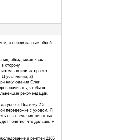
ием, с перевязанным пёсой
ания, обездвижен хвост.
 в сторону
ончательно или их просто
 1) усыпление; 2)
 При наблюдении Олег
ереворачивать, чтобы не
дальнейшие рекомендации.
гда успею. Поэтому 2-3
ной передержке с уходом. Я
есть опыт ведения животных
удет понятно, что дальше. Я
обследование и рентген 2185