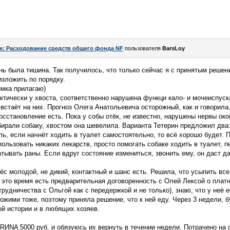
e: Расходование средств общего фонда NF
пользователя
BarsLoy
ь была тишина. Так получилось, что только сейчас я с принятым решен
изложить по порядку.
имка прилагаю)
ктически у хвоста, соответственно нарушена функци кало- и мочеиспуск
встаёт на них. Прогноз Олега Анатольевича осторожный, как и говорила,
осстановление есть. Пока у собы отёк, не известно, нарушены нервы ок
бирали собаку, хвостом она шевелила. Варианта Тетерин предложил два:
ль, если начнёт ходить в туалет самостоятельно, то всё хорошо будет.
ользовать никаких лекарств, просто помогать собаке ходить в туалет, п
тывать раны. Если вдруг состояние измениться, звонить ему, он даст 
ёс молодой, не дикий, контактный и шанс есть. Решила, что усыпить все
это время есть предварительная договоренность с Олей Лексой о плат
рудничества с Ольгой как с передержкой и не только), знаю, что у неё 
ожими тоже, поэтому приняла решение, что к ней еду. Через 3 недели, б
й истории и в любящих хозяев.
RИNA 5000 руб. и обязуюсь их вернуть в течении недели. Потрачено на 