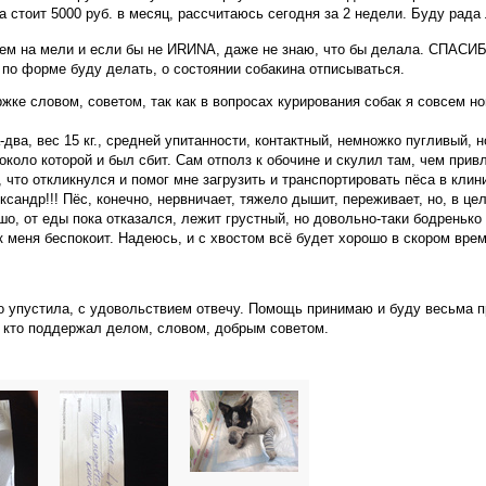
ка стоит 5000 руб. в месяц, рассчитаюсь сегодня за 2 недели. Буду рад
всем на мели и если бы не ИRИNA, даже не знаю, что бы делала. СПАС
ы по форме буду делать, о состоянии собакина отписываться.
жке словом, советом, так как в вопросах курирования собак я совсем н
два, вес 15 кг., средней упитанности, контактный, немножко пугливый, н
около которой и был сбит. Сам отполз к обочине и скулил там, чем при
 что откликнулся и помог мне загрузить и транспортировать пёса в клин
ндр!!! Пёс, конечно, нервничает, тяжело дышит, переживает, но, в цел
шо, от еды пока отказался, лежит грустный, но довольно-таки бодренько
к меня беспокоит. Надеюсь, и с хвостом всё будет хорошо в скором вре
что упустила, с удовольствием отвечу. Помощь принимаю и буду весьма
, кто поддержал делом, словом, добрым советом.