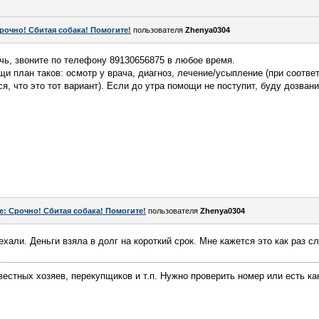
рочно! Сбитая собака! Помогите!
пользователя
Zhenya0304
очь, звоните по телефону 89130656875 в любое время.
щи план таков: осмотр у врача, диагноз, лечение/усыпление (при соот
ся, что это тот вариант). Если до утра помощи не поступит, буду дозва
e: Срочно! Сбитая собака! Помогите!
пользователя
Zhenya0304
ехали. Деньги взяла в долг на короткий срок. Мне кажется это как раз 
естных хозяев, перекупщиков и т.п. Нужно проверить номер или есть ка