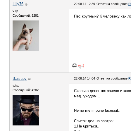
Liliy76
22.08.14 12:39
Ответ на сообщение
R
v.i.p.
Сообщений: 9281
Пес крупный? К человеку как л
BarsLoy
22.08.14 14:04
Ответ на сообщение
R
v.i.p.
Сообщений: 4202
Сколько денег потрачено и како
мед. уходом...
Nemo me impune lacessit...
Список дел на завтра:
1.Не бриться...