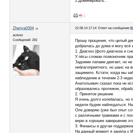
2.Доминировать...
Zhenya0304
22.08.14 17:14
Ответ на сообщение
R
activist
Сообщений: 282
Прошу прощения, что целый ден
добралась до дома и могу всё 
1. Диагноз (фото диагноза и сн
У пёсы сломан позвоночник пра
Задними лапами двигает, но не 
неблагоприятного, но шанс на в
защемило. Кстати, когда мы за
наблюдение в течении 2-3 неде
Анатольевич сказал пока не исп
образовались пролежни, обраба
2. Принятое решение
Я очень долго колебалась, но п
недели будем наблюдаться. На 
Оле доверяю (уже был опыт сот
с различными травмами и с пох
верю в хорошее завершение это
3. Финансы и другая поддержка
На данный момент я заняла у И