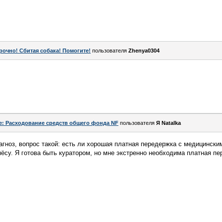
рочно! Сбитая собака! Помогите!
пользователя
Zhenya0304
e: Расходование средств общего фонда NF
пользователя
Я Natalka
агноз, вопрос такой: есть ли хорошая платная передержка с медицински
ёсу. Я готова быть куратором, но мне экстренно необходима платная пе