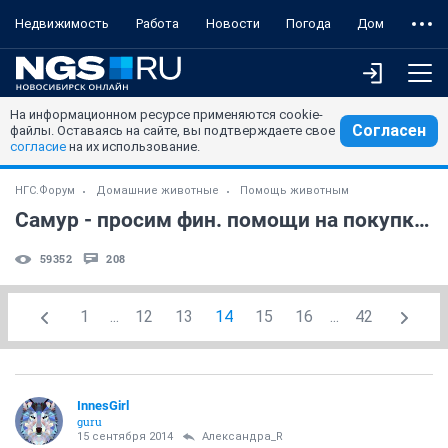
Недвижимость
Работа
Новости
Погода
Дом
На информационном ресурсе применяются cookie-
Согласен
файлы. Оставаясь на сайте, вы подтверждаете свое
согласие
на их использование.
НГС.Форум
Домашние животные
Помощь животным
Самур - просим фин. помощи на покупку лечебного корма!
59352
208
1
...
12
13
14
15
16
...
42
InnesGirl
guru
15 сентября 2014
Александра_R