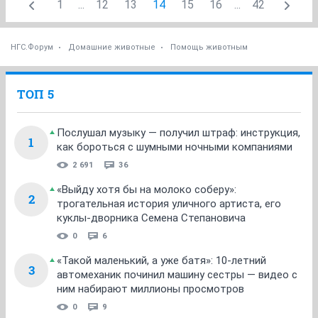
1
...
12
13
14
15
16
...
42
НГС.Форум
Домашние животные
Помощь животным
ТОП 5
Послушал музыку — получил штраф: инструкция,
1
как бороться с шумными ночными компаниями
2 691
36
«Выйду хотя бы на молоко соберу»:
2
трогательная история уличного артиста, его
куклы-дворника Семена Степановича
0
6
«Такой маленький, а уже батя»: 10-летний
3
автомеханик починил машину сестры — видео с
ним набирают миллионы просмотров
0
9