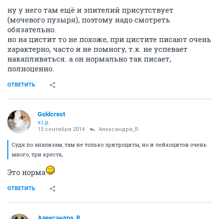
ну у него там ещё и эпителий присутствует
(мочевого пузыря), поэтому надо смотреть
обязательно.
но на цистит то не похоже, при цистите писают очень
характерно, часто и не помногу, т.к. не успевает
накапливаться. а он нормально так писает,
полноценно.
ОТВЕТИТЬ
Goldcrest
v.i.p.
15 сентября 2014
Александра_R
Судя по анализам, там не только эритроциты, но и лейкоцитов очень
много, три креста,
Это норма
ОТВЕТИТЬ
Александра_R