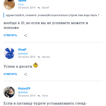
tipulia
v.i.p.
03 июля 2014
ЮляР
здравствуйте, скажите ,пожалуйста,восколько утром там надо быть ?
вообще к 10, но если вы не успеваете можете и
попозже
ОТВЕТИТЬ
ЮляР
activist
03 июля 2014
tipulia
Успею к десяти
ОТВЕТИТЬ
Kuzya29
activist
03 июля 2014
Ilora
Если в пятницу будете устанавливать стенд-