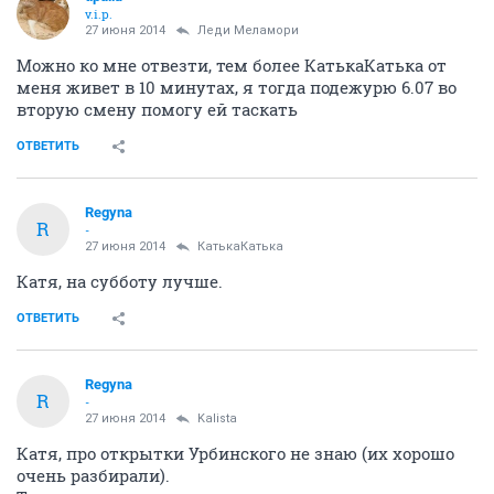
v.i.p.
27 июня 2014
Леди Меламори
Можно ко мне отвезти, тем более КатькаКатька от
меня живет в 10 минутах, я тогда подежурю 6.07 во
вторую смену помогу ей таскать
ОТВЕТИТЬ
Regyna
R
-
27 июня 2014
КатькаКатька
Катя, на субботу лучше.
ОТВЕТИТЬ
Regyna
R
-
27 июня 2014
Kalista
Катя, про открытки Урбинского не знаю (их хорошо
очень разбирали).