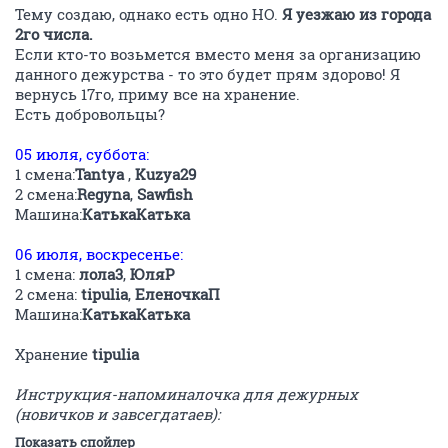
Тему создаю, однако есть одно НО.
Я уезжаю из города
2го числа.
Если кто-то возьмется вместо меня за организацию
данного дежурства - то это будет прям здорово! Я
вернусь 17го, приму все на хранение.
Есть добровольцы?
05 июля, суббота:
1 смена:
Tantya
,
Kuzya29
2 смена:
Regyna
,
Sawfish
Машина:
КатькаКатька
06 июля, воскресенье:
1 смена:
лола3
,
ЮляР
2 смена:
tipulia
,
ЕленочкаП
Машина:
КатькаКатька
Хранение
tipulia
Инструкция-напоминалочка для дежурных
(новичков и завсегдатаев):
Показать спойлер