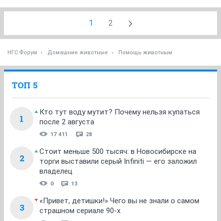
1
2
НГС.Форум
Домашние животные
Помощь животным
ТОП 5
Кто тут воду мутит? Почему нельзя купаться
1
после 2 августа
17 411
28
Стоит меньше 500 тысяч: в Новосибирске на
2
торги выставили серый Infiniti — его заложил
владелец
0
13
«Привет, детишки!» Чего вы не знали о самом
3
страшном сериале 90-х