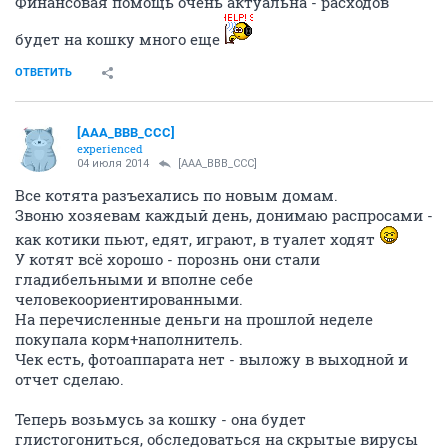
Финансовая помощь очень актуальна - расходов
будет на кошку много еще
ОТВЕТИТЬ
[AAA_BBB_CCC]
experienced
04 июля 2014
[AAA_BBB_CCC]
Все котята разъехались по новым домам.
Звоню хозяевам каждый день, донимаю распросами -
как котики пьют, едят, играют, в туалет ходят
У котят всё хорошо - порознь они стали
гладибельными и вполне себе
человекоориентированными.
На перечисленные деньги на прошлой неделе
покупала корм+наполнитель.
Чек есть, фотоаппарата нет - выложу в выходной и
отчет сделаю.
Теперь возьмусь за кошку - она будет
глистогониться, обследоваться на скрытые вирусы