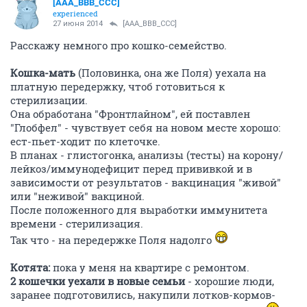
[AAA_BBB_CCC]
experienced
27 июня 2014
[AAA_BBB_CCC]
Расскажу немного про кошко-семейство.
Кошка-мать
(Половинка, она же Поля) уехала на
платную передержку, чтоб готовиться к
стерилизации.
Она обработана "Фронтлайном", ей поставлен
"Глобфел" - чувствует себя на новом месте хорошо:
ест-пьет-ходит по клеточке.
В планах - глистогонка, анализы (тесты) на корону/
лейкоз/иммунодефицит перед прививкой и в
зависимости от результатов - вакцинация "живой"
или "неживой" вакциной.
После положенного для выработки иммунитета
времени - стерилизация.
Так что - на передержке Поля надолго
Котята:
пока у меня на квартире с ремонтом.
2 кошечки уехали в новые семьи
- хорошие люди,
заранее подготовились, накупили лотков-кормов-