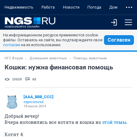
Недвижимость
Работа
Новости
Погода
Дом
На информационном ресурсе применяются cookie-
Согласен
файлы. Оставаясь на сайте, вы подтверждаете свое
согласие
на их использование.
НГС.Форум
Домашние животные
Помощь животным
Кошки: нужна финансовая помощь
10638
48
[AAA_BBB_CCC]
experienced
18 июня 2014
Добрый вечер!
Вчера изловились все котята и кошка из
этой темы
.
Котят 4: