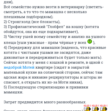
дни),
Всё семейство нужно везти в ветеринарку (светить-
смотреть, а то что-то мамашка с несколько
плешивым подбородком);
2) Стронгхолд (все блохасты),
3) Профилактический "Глобфел" на кошку (котята
обойдутся, она их еще подкармливает),
3) Чистку ушей всему семейству и анализ на ушного
клеща (уши ужасные - прям чёрные у всех
),
4) Передержку для мамашки (надеюсь, что красивые
котята с чистыми ушами не засидятся, даже
диковатые и передерживаться будет только мать).
Сейчас котята у меня с кошкой в ремонте, в одной с
недоброй Мотей
квартире (сидят в закрытой
маленькой кухне на солнечной стороне, сейчас там
адская жара и никакие рециркуляторы и шторы не
спасают, а открыть их из-за Моти никак),
5) Последующую стерилизацию и прививки
мамашки.
Затрат предвидится много разнообразных.