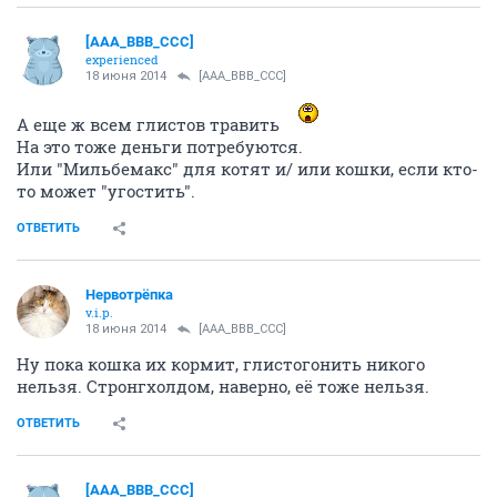
[AAA_BBB_CCC]
experienced
18 июня 2014
[AAA_BBB_CCC]
А еще ж всем глистов травить
На это тоже деньги потребуются.
Или "Мильбемакс" для котят и/ или кошки, если кто-
то может "угостить".
ОТВЕТИТЬ
Нервотрёпка
v.i.p.
18 июня 2014
[AAA_BBB_CCC]
Ну пока кошка их кормит, глистогонить никого
нельзя. Стронгхолдом, наверно, её тоже нельзя.
ОТВЕТИТЬ
[AAA_BBB_CCC]