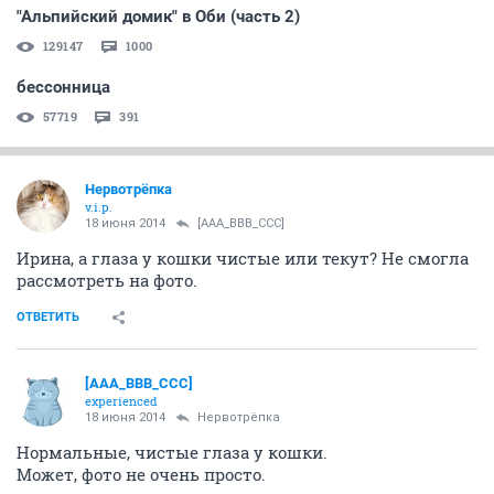
"Альпийский домик" в Оби (часть 2)
129147
1000
бессонница
57719
391
Нервотрёпка
v.i.p.
18 июня 2014
[AAA_BBB_CCC]
Ирина, а глаза у кошки чистые или текут? Не смогла
рассмотреть на фото.
ОТВЕТИТЬ
[AAA_BBB_CCC]
experienced
18 июня 2014
Нервотрёпка
Нормальные, чистые глаза у кошки.
Может, фото не очень просто.