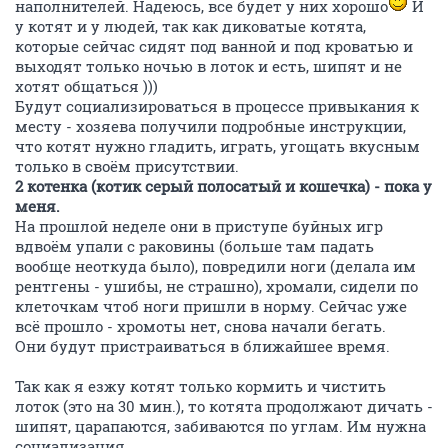
наполнителей. Надеюсь, все будет у них хорошо
И
у котят и у людей, так как диковатые котята,
которые сейчас сидят под ванной и под кроватью и
выходят только ночью в лоток и есть, шипят и не
хотят общаться )))
Будут социализироваться в процессе привыкания к
месту - хозяева получили подробные инструкции,
что котят нужно гладить, играть, угощать вкусным
только в своём присутствии.
2 котенка (котик серый полосатый и кошечка) - пока у
меня.
На прошлой неделе они в приступе буйных игр
вдвоём упали с раковины (больше там падать
вообще неоткуда было), повредили ноги (делала им
рентгены - ушибы, не страшно), хромали, сидели по
клеточкам чтоб ноги пришли в норму. Сейчас уже
всё прошло - хромоты нет, снова начали бегать.
Они будут пристраиваться в ближайшее время.
Так как я езжу котят только кормить и чистить
лоток (это на 30 мин.), то котята продолжают дичать -
шипят, царапаются, забиваются по углам. Им нужна
социализация.