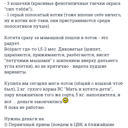
- 3 кошечки (красивые фенотипичные таечки окраса
"сил-тэбби");
- 1 серый полосатый котик (тоже вполне себе ничего,
ну и котик всё-таки, они пристраиваются среди
полосатиков лучше).
Котята сразу за мамашкой пошли в лоток - это
радует.
Возраст где-то 1,5-2 мес. Диковатые (шипят,
царапаются, прижимаются, разбегаются, висят
"летучими мышами" с шипением вверху дальнего
угла клетки), но не критично - видела худшие
варианты.
Купила им сегодня мега-лоток (общий с кошкой чтоб
был), 2 кг. сухого корма RC "Мать и котята-дети",
пару влажничков того же сорта, 5 кг. наполнителя, и
всё ... деньги закончились
Я пока не работаю.
Нужны деньги на:
1) Первичный прием (поедем в ЦВК в ближайшие