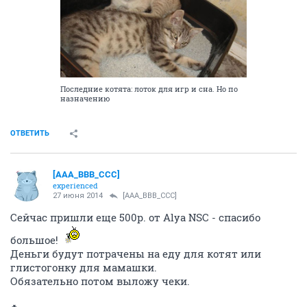
Последние котята: лоток для игр и сна. Но по
назначению
ОТВЕТИТЬ
[AAA_BBB_CCC]
experienced
27 июня 2014
[AAA_BBB_CCC]
Сейчас пришли еще 500р. от Alya NSC - спасибо
большое!
Деньги будут потрачены на еду для котят или
глистогонку для мамашки.
Обязательно потом выложу чеки.