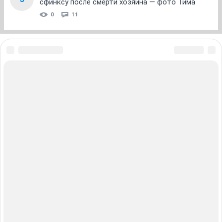
сфинксу после смерти хозяина — фото Тима
0
11
ЗНАКОМСТВА В НОВОСИБИРСКЕ
ПОГОДА В НОВОСИБИРСКЕ
ПРОБКИ В НОВОСИБИРСКЕ
ФОРУМЫ В НОВОСИБИРСКЕ
ТЕЛЕПРОГРАММА В НОВОСИБИРСКЕ
АФИША В НОВОСИБИРСКЕ
ГОРОСКОП
КУРСЫ ВАЛЮТ В НОВОСИБИРСКЕ
ТУРИЗМ В НОВОСИБИРСКЕ
ПРОМОКОДЫ В НОВОСИБИРСКЕ
РЕКЛАМА В НОВОСИБИРСКЕ
Полная версия
Справочник пользователя НГС