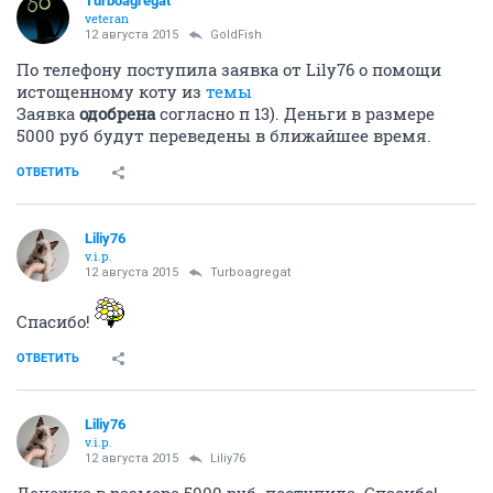
Turboagregat
veteran
12 августа 2015
GoldFish
По телефону поступила заявка от Lily76 о помощи
истощенному коту из
темы
Заявка
одобрена
согласно п 13). Деньги в размере
5000 руб будут переведены в ближайшее время.
ОТВЕТИТЬ
Liliy76
v.i.p.
12 августа 2015
Turboagregat
Спасибо!
ОТВЕТИТЬ
Liliy76
v.i.p.
12 августа 2015
Liliy76