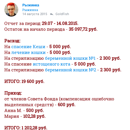
Рыжинка
Рыжинка
14 августа 2015
GoldFish
Отчет за период
29.07 - 14.08.2015.
Остаток на начало периода -
35 097,72 руб.
Расход:
На
спасение Кеши
-
5 000 руб.
На
лечение кошки
-
5 000 руб.
На стерилизацию
беременной кошки №1
-
2 300 руб.
На спасение
истощеного кота
-
5 000 руб.
На стерилизацию
беременной кошки №2
-
2 300 руб.
ИТОГО: 19 600 руб.
Приход:
от членов Совета Фонда (компенсация ошибочно
выделенных средств) -
600 руб.
Анна М. -
500 руб.
Мария -
102,28 руб.
ИТОГО: 1 202,28 руб.