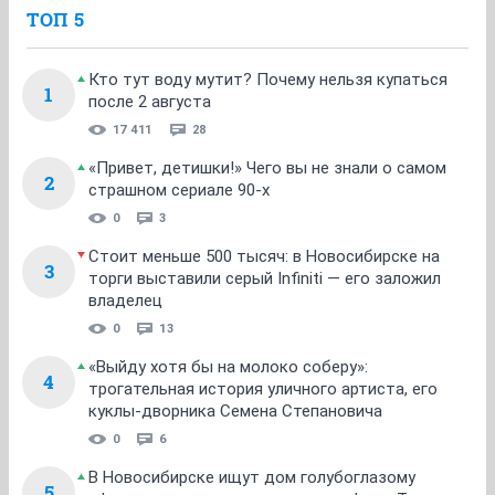
ТОП 5
Кто тут воду мутит? Почему нельзя купаться
1
после 2 августа
17 411
28
«Привет, детишки!» Чего вы не знали о самом
2
страшном сериале 90-х
0
3
Стоит меньше 500 тысяч: в Новосибирске на
3
торги выставили серый Infiniti — его заложил
владелец
0
13
«Выйду хотя бы на молоко соберу»:
4
трогательная история уличного артиста, его
куклы-дворника Семена Степановича
0
6
В Новосибирске ищут дом голубоглазому
5