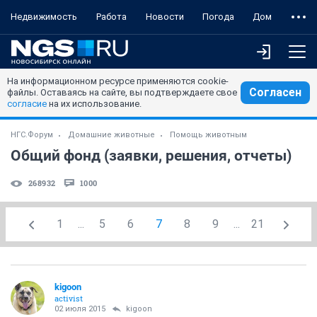
Недвижимость
Работа
Новости
Погода
Дом
На информационном ресурсе применяются cookie-
Согласен
файлы. Оставаясь на сайте, вы подтверждаете свое
согласие
на их использование.
НГС.Форум
Домашние животные
Помощь животным
Общий фонд (заявки, решения, отчеты)
268932
1000
1
...
5
6
7
8
9
...
21
kigoon
activist
02 июля 2015
kigoon