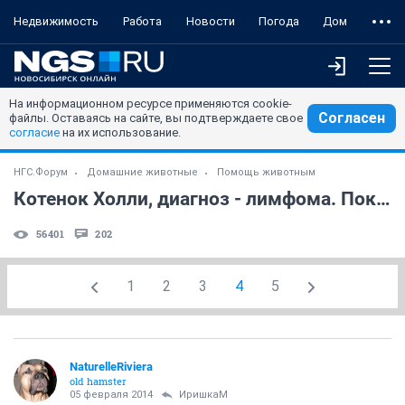
Недвижимость
Работа
Новости
Погода
Дом
На информационном ресурсе применяются cookie-
Согласен
файлы. Оставаясь на сайте, вы подтверждаете свое
согласие
на их использование.
НГС.Форум
Домашние животные
Помощь животным
Котенок Холли, диагноз - лимфома. Пока бьется сердце....
56401
202
1
2
3
4
5
NaturelleRiviera
old hamster
05 февраля 2014
ИришкаМ