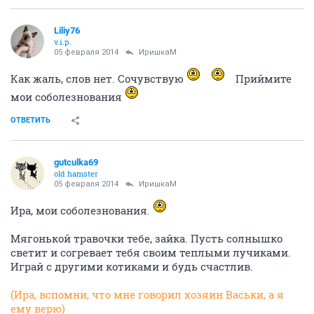
Liliy76
v.i.p.
05 февраля 2014
ИришкаМ
Как жаль, слов нет. Сочувствую
Приймите
мои соболезнования
ОТВЕТИТЬ
gutculka69
old hamster
05 февраля 2014
ИришкаМ
Ира, мои соболезнования.
Мягонькой травочки тебе, зайка. Пусть солнышко
светит и согревает тебя своим теплыми лучиками.
Играй с другими котиками и будь счастлив.
(Ира, вспомни, что мне говорил хозяин Васьки, а я
ему верю)