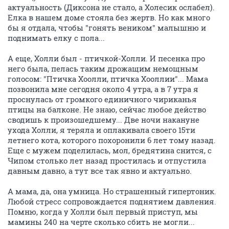
актуальность (Диксона не стало, а Холесик ослабел).
Елка в нашем доме стояла без жертв. Но как много
бы я отдала, чтобы "гонять веником" малышню и
поднимать елку с пола...
А еще, Холли был - птичкой-Холли. И песенка про
него была, пелась таким дрожащим немощным
голосом: "Птичка Хоолли, птичка Хооллии"... Мама
позвонила мне сегодня около 4 утра, а в 7 утра я
проснулась от громкого единичного чириканья
птицы на балконе. Не знаю, сейчас любое действо
сводишь к произошедшему... Две ночи накануне
ухода Холли, я теряла и оплакивала своего 15ти
летнего кота, которого похоронили 6 лет тому назад.
Еще с мужем поделилась, мол, бредятина снится, с
Чипом столько лет назад простилась и отпустила
давным давно, а тут все так явно и актуально.
А мама, да, она умница. Но страшенный гипертоник.
Любой стресс сопровождается поднятием давления.
Помню, когда у Холли был первый приступ, мы
мамины 240 на черте сколько сбить не могли...