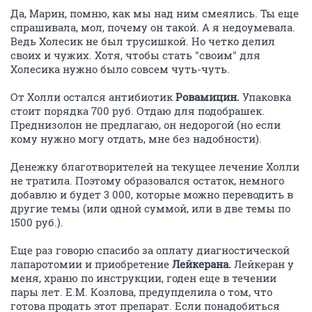
Да, Марин, помню, как мы над ним смеялись. Ты еще
спрашивала, мол, почему он такой. А я недоумевала.
Ведь Холесик не был трусишкой. Но четко делил
своих и чужих. Хотя, чтобы стать "своим" для
Холесика нужно было совсем чуть-чуть.
От Холли остался антибиотик
Ровамицин.
Упаковка
стоит порядка 700 руб. Отдаю для подобрашек.
Преднизолон не предлагаю, он недорогой (но если
кому нужно могу отдать, мне без надобности).
Денежку благотворителей на текущее лечение Холли
не тратила. Поэтому образовался остаток, немного
добавлю и будет 3 000, которые можно переводить в
другие темы (или одной суммой, или в две темы по
1500 руб.).
Еще раз говорю спасибо за оплату диагностической
лапаротомии и приобретение
Лейкерана.
Лейкеран у
меня, храню по инструкции, годен еще в течении
пары лет. Е.М. Козлова, предупделила о том, что
готова продать этот препарат. Если понадобиться