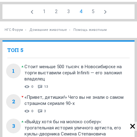
1
2
3
4
5
НГС.Форум
Домашние животные
Помощь животным
ТОП 5
Стоит меньше 500 тысяч: в Новосибирске на
1
торги выставили серый Infiniti — его заложил
владелец
0
13
«Привет, детишки!» Чего вы не знали о самом
2
страшном сериале 90-х
0
3
«Выйду хотя бы на молоко соберу»:
3
трогательная история уличного артиста, его
куклы-дворника Семена Степановича