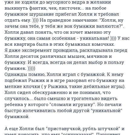
уже не ходили до мусорного ведра в желании
выкинуть фантик, чек, листочек... на любое
бумажное шуршание прибегал Холли и требовал
отдать ему. )))) На праведное замечание: "Холли, ну
зачем она тебе, у тебя же вон бумажки валяются?".
Холли давал понять, что он хочет именно эту
бумажку, она самая особенная - уникальная! )))) У нас
вся квартира была в этих бумажных комочках.
Я даже эксперемент проводила, раскладывала перед
Холли десяток различных мышек, мячиков и
бумажку. И всегда, всегда он делал выбор в пользу
бумажек. )))))
Однажды помню, Холли играл с бумажкой. К нему
подбежал Рыжик и в игре разорвал его бумажку на
мелкие клочки ( у Рыжика, такие дебильные игры).
Холл сидел обескураженно и не понимал, что
случилось... было смешно и трогательно видеть
ребенка у которого "сломали игрушку". Но печали
быстро излечивались любой другой "уникальной"
бумажкой.
А еще Холли был "приставучкой, рубль штучкой" и
умел доносить, что ему "сскуукааааа!". Паршивец,