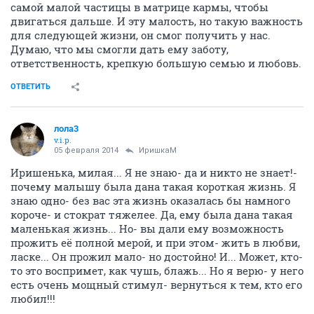
самой малой частицы в матрице кармы, чтобы
двигаться дальше. И эту малость, но такую важность
для следующей жизни, он смог получить у нас.
Думаю, что мы смогли дать ему заботу,
ответственность, крепкую большую семью и любовь.
ОТВЕТИТЬ
лола3
v.i.p.
05 февраля 2014
ИришкаМ
Иришенька, милая... Я не знаю- да и никто не знает!-
почему малышу была дана такая короткая жизнь. Я
знаю одно- без вас эта жизнь оказалась бы намного
короче- и стократ тяжелее. Да, ему была дана такая
маленькая жизнь... Но- вы дали ему возможность
прожить её полной мерой, и при этом- жить в любви,
ласке... Он прожил мало- но достойно! И... Может, кто-
то это воспримет, как чушь, блажь... Но я верю- у него
есть очень мощный стимул- вернуться к тем, кто его
любил!!!