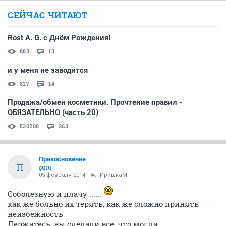
СЕЙЧАС ЧИТАЮТ
Rost A. G. с Днём Рождения!
883
13
и у меня не заводится
827
14
Продажа/обмен косметики. Прочтение правил -
ОБЯЗАТЕЛЬНО (часть 20)
530208
263
Прикосновение
П
guru
05 февраля 2014
ИришкаМ
Соболезную и плачу ......
как же больно их терять, как же сложно принять
неизбежность
Держитесь, вы сделали все, что могли