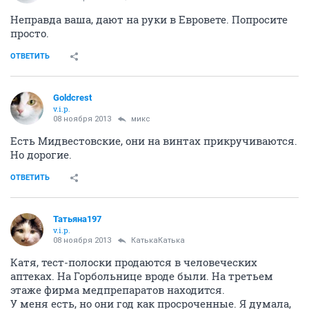
Неправда ваша, дают на руки в Евровете. Попросите
просто.
ОТВЕТИТЬ
Goldcrest
v.i.p.
08 ноября 2013
микс
Есть Мидвестовские, они на винтах прикручиваются.
Но дорогие.
ОТВЕТИТЬ
Татьяна197
v.i.p.
08 ноября 2013
КатькаКатька
Катя, тест-полоски продаются в человеческих
аптеках. На Горбольнице вроде были. На третьем
этаже фирма медпрепаратов находится.
У меня есть, но они год как просроченные. Я думала,