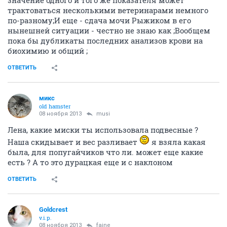
значение одного и того же показателя может
трактоваться несколькими ветеринарами немного
по-разному;И еще - сдача мочи Рыжиком в его
нынешней ситуации - честно не знаю как ;Вообщем
пока бы дубликаты последних анализов крови на
биохимию и общий ;
ОТВЕТИТЬ
микс
old hamster
08 ноября 2013
musi
Лена, какие миски ты использовала подвесные ?
Наша скидывает и вес разливает
я взяла какая
была, для попугайчиков что ли. может еще какие
есть ? А то это дурацкая еще и с наклоном
ОТВЕТИТЬ
Goldcrest
v.i.p.
08 ноября 2013
faine