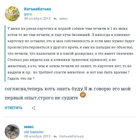
КатькаКатька
guru
08 ноября 2013
микс
У меня на руках карточка и первой собаки-там лечили и 1 из моих
котов то же там лечили, и еще куча биохимий. Я никогда в клинике
карточку не оставлю, это и моя собственность и если мне нужно будет
проконсультироваться у другого врача, я ему на пальцах не объясню,
что лечили, что назначали и в какой дозировке, а это имеет значение.
Столько раз видела как в клиники тряпочки приносят, а не
животных, а кто, чем и зачем лечили не знают, то карточек нет, то не
выдали и пр.. но требуют спасти животное..и вот как быть врачам ?
Гадать что ли ?
согласна,теперь хоть знать буду.Я ж говорю это мой
первый опыт,строго не судите
ОТВЕТИТЬ
микс
old hamster
08 ноября 2013
КатькаКатька