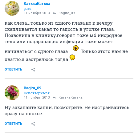
КатькаКатька
guru
11 ноября 2013
Bagira_09
как слеза...только из одного глаза,но к вечеру
скапливается какая то гадость в уголке глаза.
Позвонила в клинику,говорят тоже мб инородное
тело или поцарапал,но инфекция тоже может
начинаться с одного глаза
Только этого нам не
хватло,я застрелюсь тогда
ОТВЕТИТЬ
Bagira_09
Неповторимая
11 ноября 2013
КатькаКатька
Ну закапайте капли, посмотрите. Не настраивайтесь
сразу на плохое.
ОТВЕТИТЬ