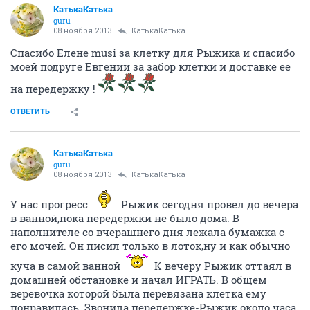
КатькаКатька
guru
08 ноября 2013
КатькаКатька
Спасибо Елене musi за клетку для Рыжика и спасибо
моей подруге Евгении за забор клетки и доставке ее
на передержку !
ОТВЕТИТЬ
КатькаКатька
guru
08 ноября 2013
КатькаКатька
У нас прогресс
Рыжик сегодня провел до вечера
в ванной,пока передержки не было дома. В
наполнителе со вчерашнего дня лежала бумажка с
его мочей. Он писил только в лоток,ну и как обычно
куча в самой ванной
К вечеру Рыжик оттаял в
домашней обстановке и начал ИГРАТЬ. В общем
веревочка которой была перевязана клетка ему
понравилась. Звонила передержке-Рыжик около часа