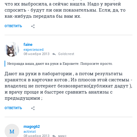
что их выбросила, а сейчас нашла. Надо у врачей
спросить - будут ли они показательны. Если, да, то
как-нибудь передала бы вам их.
ОТВЕТИТЬ
faine
experienced
08 ноября 2013
Goldcrest
Неправда ваша, дают на руки в Евровете. Попросите просто.
Дают на руки в лаборатории , а потом результаты
хранятся в карточке котов ; Из плюсов этой системы -
владелец не потеряет безвозвратно(дубликат дадут ),
и врачу проще и быстрее сравнить анализы с
предыдущими ;
ОТВЕТИТЬ
magog62
M
activist
08 ноября 2013
микс