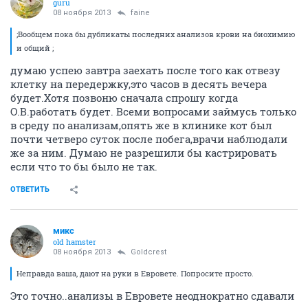
guru
08 ноября 2013
faine
;Вообщем пока бы дубликаты последних анализов крови на биохимию
и общий ;
думаю успею завтра заехать после того как отвезу
клетку на передержку,это часов в десять вечера
будет.Хотя позвоню сначала спрошу когда
О.В.работать будет. Всеми вопросами займусь только
в среду по анализам,опять же в клинике кот был
почти четверо суток после побега,врачи наблюдали
же за ним. Думаю не разрешили бы кастрировать
если что то бы было не так.
ОТВЕТИТЬ
микс
old hamster
08 ноября 2013
Goldcrest
Неправда ваша, дают на руки в Евровете. Попросите просто.
Это точно..анализы в Евровете неоднократно сдавали