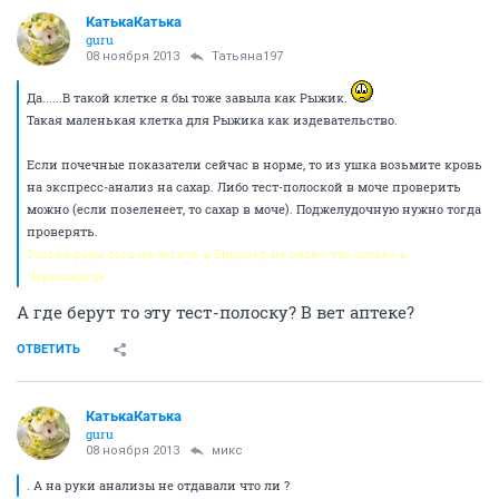
КатькаКатька
guru
08 ноября 2013
Татьяна197
Да......В такой клетке я бы тоже завыла как Рыжик.
Такая маленькая клетка для Рыжика как издевательство.
Если почечные показатели сейчас в норме, то из ушка возьмите кровь
на экспресс-анализ на сахар. Либо тест-полоской в моче проверить
можно (если позеленеет, то сахар в моче). Поджелудочную нужно тогда
проверять.
Только ради бога не бегите в Евровет, ну разве что только к
Черноморцу.
А где берут то эту тест-полоску? В вет аптеке?
ОТВЕТИТЬ
КатькаКатька
guru
08 ноября 2013
микс
. А на руки анализы не отдавали что ли ?