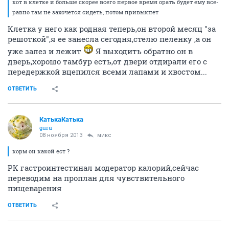
кот в клетке и больше скорее всего первое время орать будет ему все-
равно там не захочется сидеть, потом привыкнет
Клетка у него как родная теперь,он второй месяц "за
решоткой",я ее занесла сегодня,стелю пеленку ,а он
уже залез и лежит
Я выходить обратно он в
дверь,хорошо тамбур есть,от двери отдирали его с
передержкой вцепился всеми лапами и хвостом...
ОТВЕТИТЬ
КатькаКатька
guru
08 ноября 2013
микс
корм он какой ест ?
РК гастроинтестинал модератор калорий,сейчас
переводим на проплан для чувствительного
пищеварения
ОТВЕТИТЬ