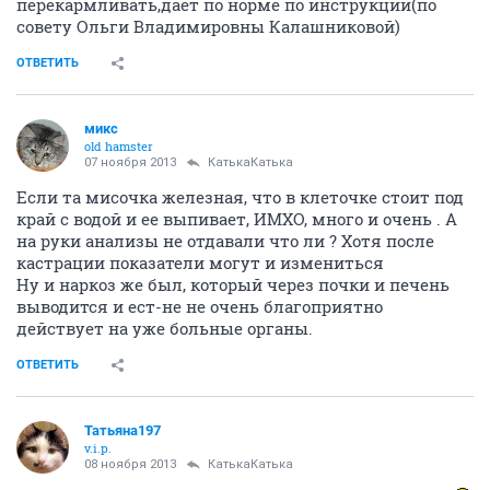
перекармливать,дает по норме по инструкции(по
совету Ольги Владимировны Калашниковой)
ОТВЕТИТЬ
микс
old hamster
07 ноября 2013
КатькаКатька
Если та мисочка железная, что в клеточке стоит под
край с водой и ее выпивает, ИМХО, много и очень . А
на руки анализы не отдавали что ли ? Хотя после
кастрации показатели могут и измениться
Ну и наркоз же был, который через почки и печень
выводится и ест-не не очень благоприятно
действует на уже больные органы.
ОТВЕТИТЬ
Татьяна197
v.i.p.
08 ноября 2013
КатькаКатька