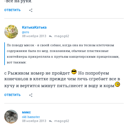
-все на руки.
ОТВЕТИТЬ
КатькаКатька
guru
08 ноября 2013
magog62
По поводу мисок - я своей собаке, когда она на тесном клеточном
содержании была по мед. показаниям, обычные пластиковые
контейнеры прикрепляла к прутьям канцелярскими прищепками,
вот такими:
с Рыжиком номер не пройдет
Но попробуем
конечно,он в клетке прежде чем лечь сгребает все в
кучу и вертится минут пять,снесет и воду и корм
ОТВЕТИТЬ
микс
old hamster
08 ноября 2013
magog62