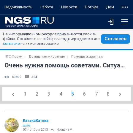
Недвижимость
Работа
Новости
Погода
Дом
На информационном ресурсе применяются cookie-
Согласен
файлы. Оставаясь на сайте, вы подтверждаете свое
согласие
на их использование.
НГС.Форум
Домашние животные
Помощь животным
Очень нужна помощь советами. Ситуация СОС!
89899
364
1
2
3
4
5
6
7
8
КатькаКатька
guru
07 ноября 2013
ИришкаМ