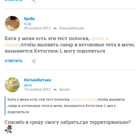
tipulia
v.i.p.
09 ноября 2013
КатькаКатька
Катя у меня есть эти тест полоски,
сроки в
норме
,чтобы выявить сахар и кетоновые тела в моче,
называется Кетоглюк-1, могу поделиться
ОТВЕТИТЬ
КатькаКатька
guru
10 ноября 2013
tipulia
Катя у меня есть эти тест полоски,
сроки в норме
,чтобы выявить
сахар и кетоновые тела в моче, называется Кетоглюк-1, могу
поделиться
Спасибо в среду смогу забрать,где территориально?