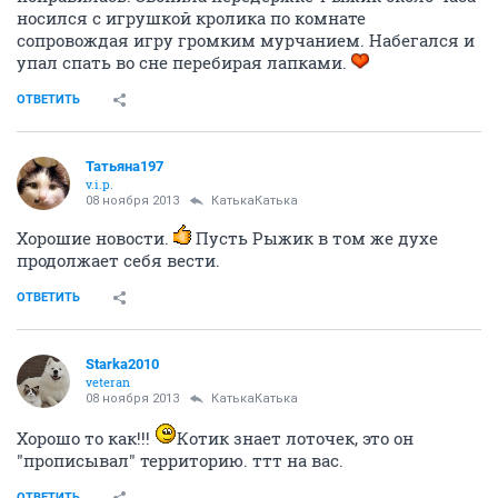
носился с игрушкой кролика по комнате
сопровождая игру громким мурчанием. Набегался и
упал спать во сне перебирая лапками.
ОТВЕТИТЬ
Татьяна197
v.i.p.
08 ноября 2013
КатькаКатька
Хорошие новости.
Пусть Рыжик в том же духе
продолжает себя вести.
ОТВЕТИТЬ
Starka2010
veteran
08 ноября 2013
КатькаКатька
Хорошо то как!!!
Котик знает лоточек, это он
"прописывал" территорию. ттт на вас.
ОТВЕТИТЬ