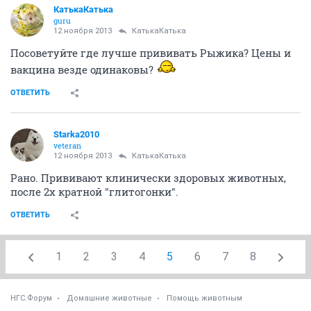
КатькаКатька
guru
12 ноября 2013
КатькаКатька
Посоветуйте где лучше прививать Рыжика? Цены и
вакцина везде одинаковы?
ОТВЕТИТЬ
Starka2010
veteran
12 ноября 2013
КатькаКатька
Рано. Прививают клинически здоровых животных,
после 2х кратной "глитогонки".
ОТВЕТИТЬ
1
2
3
4
5
6
7
8
НГС.Форум
Домашние животные
Помощь животным