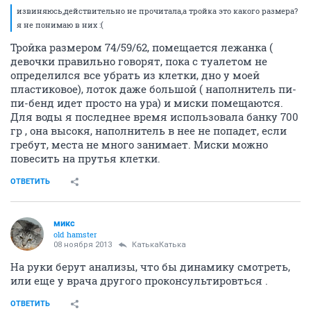
извиняюсь,действительно не прочитала,а тройка это какого размера?
я не понимаю в них :(
Тройка размером 74/59/62, помещается лежанка (
девочки правильно говорят, пока с туалетом не
определился все убрать из клетки, дно у моей
пластиковое), лоток даже большой ( наполнитель пи-
пи-бенд идет просто на ура) и миски помещаются.
Для воды я последнее время использовала банку 700
гр , она высокя, наполнитель в нее не попадет, если
гребут, места не много занимает. Миски можно
повесить на прутья клетки.
ОТВЕТИТЬ
микс
old hamster
08 ноября 2013
КатькаКатька
На руки берут анализы, что бы динамику смотреть,
или еще у врача другого проконсультировться .
ОТВЕТИТЬ