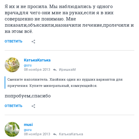
Я их и не просила. Мы наблюдались у одного
врача,для чего они мне на руках,если я в них
совершенно не понимаю. Мне
показали,объяснили,назначили лечение,пролечили и
на этом всё.
ОТВЕТИТЬ
КатькаКатька
guru
08 ноября 2013
ИришкаМ
Смените наполнитель. Хвойник один из худших вариантов для
приучения. Купите минеральный, комкующийся.
попробуем,спасибо
ОТВЕТИТЬ
musi
guru
08 ноября 2013
КатькаКатька