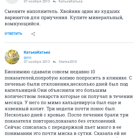
07 ноября 2013
КатькаКатька
Смените наполнитель. Хвойник один из худших
вариантов для приучения. Купите минеральный,
комкующийся.
ОТВЕТИТЬ
КатькаКатька
guru
07 ноября 2013
Starka2010
Биохимию сдавали совсем недавно 10
показателей,попробую копию попросить в клинике. С
печенью были отклонения,несколько дней был под
капельницей.Они объяснили это большим
количеством лекарств которые он получал в течении
месяца. У него по мимо кальцевируса был еще и
язвенный колит. Три недели почти понос был.
Несколько дней с кровью. После лечения брали три
показателя повторно,показало без отклонений.
Сейчас списалась с передержкой пьет много в ее
понимании это почти миска в сутки. Сказала ей не