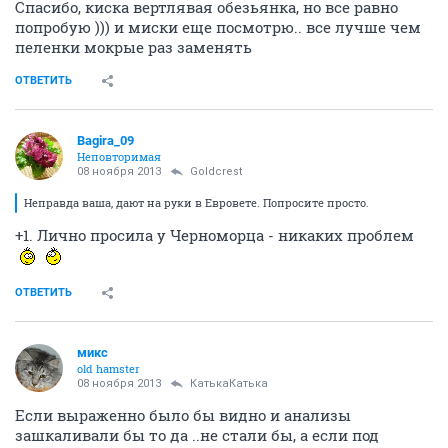
Спасибо, киска вертлявая обезьянка, но все равно
попробую ))) и миски еще посмотрю.. все лучше чем
пеленки мокрые раз заменять
ОТВЕТИТЬ
Bagira_09
Неповторимая
08 ноября 2013
Goldcrest
Неправда ваша, дают на руки в Евровете. Попросите просто.
+1. Лично просила у Черноморца - никаких проблем
ОТВЕТИТЬ
микс
old hamster
08 ноября 2013
КатькаКатька
Если выраженно было бы видно и анализы
зашкаливали бы то да ..не стали бы, а если под