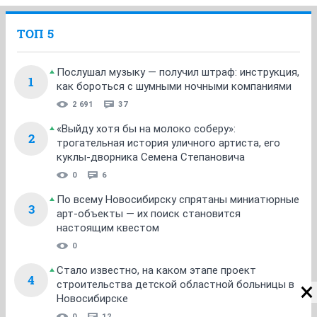
ТОП 5
Послушал музыку — получил штраф: инструкция,
1
как бороться с шумными ночными компаниями
2 691
37
«Выйду хотя бы на молоко соберу»:
2
трогательная история уличного артиста, его
куклы-дворника Семена Степановича
0
6
По всему Новосибирску спрятаны миниатюрные
3
арт-объекты — их поиск становится
настоящим квестом
0
Стало известно, на каком этапе проект
4
строительства детской областной больницы в
Новосибирске
0
12