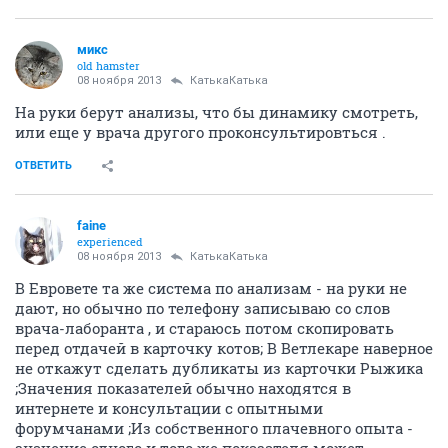
микс
old hamster
08 ноября 2013
КатькаКатька
На руки берут анализы, что бы динамику смотреть,
или еще у врача другого проконсультировться .
ОТВЕТИТЬ
faine
experienced
08 ноября 2013
КатькаКатька
В Евровете та же система по анализам - на руки не
дают, но обычно по телефону записываю со слов
врача-лаборанта , и стараюсь потом скопировать
перед отдачей в карточку котов; В Ветлекаре наверное
не откажут сделать дубликаты из карточки Рыжика
;Значения показателей обычно находятся в
интернете и консультации с опытными
форумчанами ;Из собственного плачевного опыта -