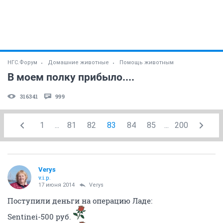
НГС.Форум
Домашние животные
Помощь животным
В моем полку прибыло....
316341
999
1
...
81
82
83
84
85
...
200
Verys
v.i.p.
17 июня 2014
Verys
Поступили деньги на операцию Ладе:
Sentinei-500 руб.