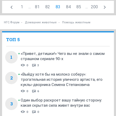
1
...
81
82
83
84
85
...
200
НГС.Форум
Домашние животные
Помощь животным
ТОП 5
«Привет, детишки!» Чего вы не знали о самом
1
страшном сериале 90-х
0
3
«Выйду хотя бы на молоко соберу»:
2
трогательная история уличного артиста, его
куклы-дворника Семена Степановича
0
6
Один выбор раскроет вашу тайную сторону:
3
какая скрытая сила живет внутри вас
0
0