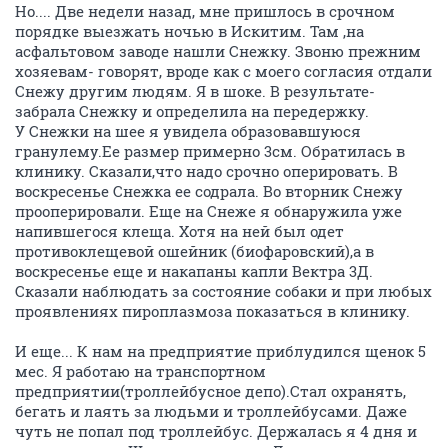
Но.... Две недели назад, мне пришлось в срочном
порядке выезжать ночью в Искитим. Там ,на
асфальтовом заводе нашли Снежку. Звоню прежним
хозяевам- говорят, вроде как с моего согласия отдали
Снежу другим людям. Я в шоке. В результате-
забрала Снежку и определила на передержку.
У Снежки на шее я увидела образовавшуюся
гранулему.Ее размер примерно 3см. Обратилась в
клинику. Сказали,что надо срочно оперировать. В
воскресенье Снежка ее содрала. Во вторник Снежу
прооперировали. Еще на Снеже я обнаружила уже
напившегося клеща. Хотя на ней был одет
противоклещевой ошейник (биофаровский),а в
воскресенье еще и накапаны капли Вектра 3Д.
Сказали наблюдать за состояние собаки и при любых
проявлениях пироплазмоза показаться в клинику.
И еще... К нам на предприятие приблудился щенок 5
мес. Я работаю на транспортном
предприятии(троллейбусное депо).Стал охранять,
бегать и лаять за людьми и троллейбусами. Даже
чуть не попал под троллейбус. Держалась я 4 дня и