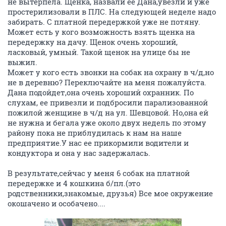
не вытерпела. Щенка, назвали ее Дана,увезли и уже
простерилизовали в ПЛС. На следующей неделе надо
забирать. С платной передержкой уже не потяну.
Может есть у кого возможность взять щенка на
передержку на дачу. Щенок очень хороший,
ласковый, умный. Такой щенок на улице бы не
выжил.
Может у кого есть звонки на собак на охрану в ч/д,но
не в деревню? Переключайте на меня пожалуйста.
Дана подойдет,она очень хороший охранник. По
слухам, ее привезли и подбросили парализованной
пожилой женщине в ч/д на ул. Шевцовой. Но,она ей
не нужна и бегала уже около двух недель по этому
району пока не приблудилась к нам на наше
предприятие.У нас ее прикормили водители и
кондуктора и она у нас задержалась.
В результате,сейчас у меня 6 собак на платной
передержке и 4 кошкина б/пл.(это
родственники,знакомые, друзья) Все мое окружение
окошачено и особачено....