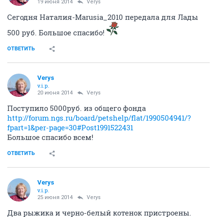
19 июня 2014
Verys
Сегодня Наталия-Marusia_2010 передала для Лады
500 руб. Большое спасибо!
ОТВЕТИТЬ
Verys
v.i.p.
20 июня 2014
Verys
Поступило 5000руб. из общего фонда
http://forum.ngs.ru/board/petshelp/flat/1990504941/?
fpart=1&per-page=30#Post1991522431
Большое спасибо всем!
ОТВЕТИТЬ
Verys
v.i.p.
25 июня 2014
Verys
Два рыжика и черно-белый котенок пристроены.