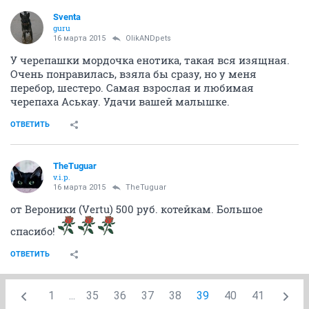
ОТВЕТИТЬ
OlikANDpets
v.i.p.
15 марта 2015
Нервотрёпка
Зайцы
Спасибо Вам за неё, ответила л/с