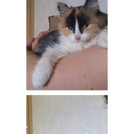
сидя на ручках. Но в момент, когда берешь на руки,
сжимаются. При домашних гоняют игрушки, при
мне не стали.
Вчера наконец-то удалось пообщаться с Сеней и
Пегасом. Хорошие такие беляшики.
Марта чудесная, ласковая и милая. В жизни очень
прехорошенькая кошечка.