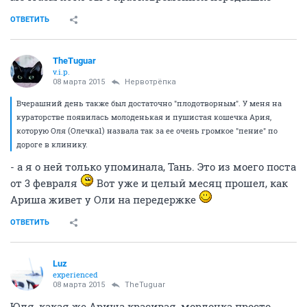
vodin72@mail.ru
v.i.p.
08 марта 2015
TheTuguar
Красота неземная!!!!Конечно ей повезло,кк и всем
твоим подопечным
ОТВЕТИТЬ
Нервотрёпка
v.i.p.
08 марта 2015
TheTuguar
Юля, а я не знала про эту твою подопечную. Она
очень красивая. Пушистик, как я люблю.
ОТВЕТИТЬ
TheTuguar
v.i.p.
08 марта 2015
vodin72@mail.ru
Спасибо, Наташа. Я очень надеюсь, что этот поток