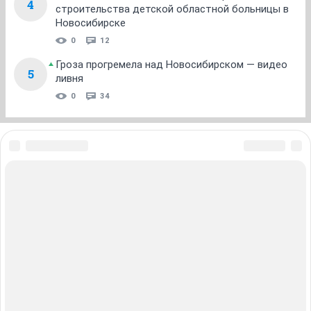
1
...
35
36
37
38
39
40
41
НГС.Форум
Домашние животные
Помощь животным
ТОП 5
Послушал музыку — получил штраф: инструкция,
1
как бороться с шумными ночными компаниями
2 691
36
«Выйду хотя бы на молоко соберу»:
2
трогательная история уличного артиста, его
куклы-дворника Семена Степановича
0
6
По всему Новосибирску спрятаны миниатюрные
3
арт-объекты — их поиск становится
настоящим квестом