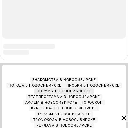
Адрес редакции: 630099, Россия, Новосибирск, ул. Ленина, д. 12,
6 этаж, телефон 8 (383) 212-52-52, 8 (923) 157-00-00
(круглосуточно)
Электронный адрес редакции:
ngs@shkulev.ru
Контактные данные для Роскомнадзора и государственных
органов:
juristnsk@shkulev.ru
Техподдержка:
help@shkulev.ru
, 8 (800) 200-03-83 (доб.3)
Разработка — ООО «Интернет Технологии»