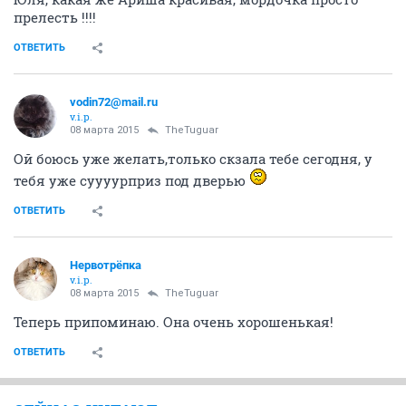
бездомышей на нашем с Олей кураторстве
остановится наконец хотя бы ненадолго. Давно
мечтаем хотя бы о кратковременной передышке
ОТВЕТИТЬ
TheTuguar
v.i.p.
08 марта 2015
Нервотрёпка
Вчерашний день также был достаточно "плодотворным". У меня на
кураторстве появилась молоденькая и пушистая кошечка Ария,
которую Оля (Олечка1) назвала так за ее очень громкое "пение" по
дороге в клинику.
- а я о ней только упоминала, Тань. Это из моего поста
от 3 февраля
Вот уже и целый месяц прошел, как
Ариша живет у Оли на передержке
ОТВЕТИТЬ
Luz
experienced