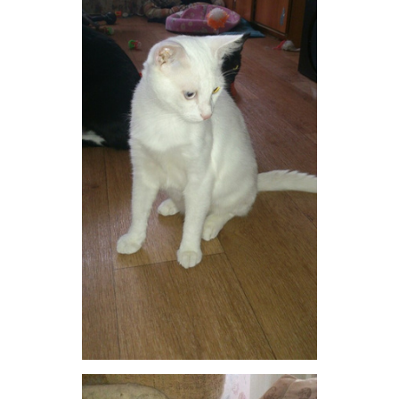
ОТВЕТИТЬ
Нервотрёпка
v.i.p.
15 марта 2015
OlikANDpets
Последнее время я фанатею от пушистых
трехцветочек. С чего бы это?
А вообще, все очень красивые. Но у Юли по-другому и
быть не может, любит она их всех очень. А от любви
расцветают все, даже самые-самые замухрыщатые.
ОТВЕТИТЬ
OlikANDpets
v.i.p.
15 марта 2015
OlikANDpets
Пегасик и Вандочка с Ричи. Ванда еще не в пиарном
виде. Рановато.