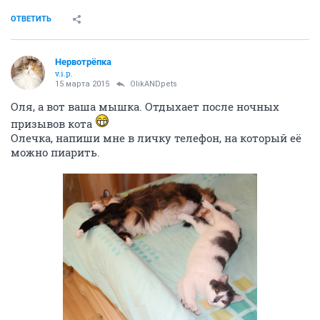
ОТВЕТИТЬ
OlikANDpets
v.i.p.
15 марта 2015
Нервотрёпка
Да, такие все чудесные
Я, правда, в Сеню влюбилась!
Малышки перестали чихать, зеленых сопелек
больше нет, глазики Ними продолжаем лечить, ттт,
надеюсь, все будет хорошо и скоро дойдем до
прививок
ОТВЕТИТЬ
Нервотрёпка
v.i.p.
15 марта 2015
OlikANDpets
Молодец ты, Юля! У тебя столько подопечных и на