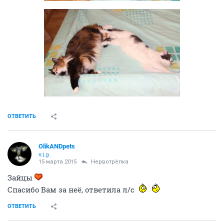
всех хватает времени и любви.
Я бы так не смогла!
ОТВЕТИТЬ
Нервотрёпка
v.i.p.
15 марта 2015
OlikANDpets
Оля, а вот ваша мышка. Отдыхает после ночных
призывов кота
Олечка, напиши мне в личку телефон, на который её
можно пиарить.