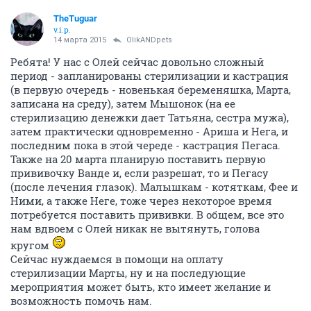
будет,раз 8 марта нашлась)
ОТВЕТИТЬ
TheTuguar
v.i.p.
10 марта 2015
vodin72@mail.ru
Ну уж нет, Наташенька, мухи отдельно, котлеты
отдельно
Если я не заплачу тебе за работу, то не
смогу обратиться в следующий раз, а ты для нас
просто клад!
Ты нам скидочку сделай, если
хочешь
А для соседей я до недавнего времени была
"инкогнито", вот в этой ситуации пришлось
"рассекретиться", но не слишком
А Марта мне нравится. Пусть подарок на 8 марта
зовется Мартой
Антоша кисоньку хвалит, говорит,
она такая ла-а-асковая, Феечка шипит на нее
немного, ну ничего, думаю, ласковая кошечка
покажет пример нашим девчушкам, поможет нам.