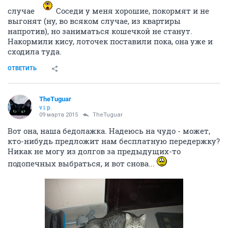
Luz
experienced
08 марта 2015
TheTuguar
Через пару недель получится их у Оли пофотать,
постараюсь по всяком случае
ОТВЕТИТЬ
TheTuguar
v.i.p.
08 марта 2015
Luz
Спасибо, Светочка! Всегда помогаешь нам с фото!
Ну, и раз уж Наташа заикнулась про сюрприз. Ага,
сюрприз - беременная кошечка-агутька, чистенькая,
домашняя и очень грустная. У Антоши в комнате
чихающие котятки, впустить мне ее в квартиру
просто некуда
Сидит в перегородке. Сейчас
пофотаем ее с сыном и попробуем объявление в