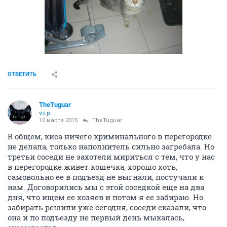
подъезде повесить (очень надеюсь, что просто
выскочила у кого-то из квартиры. В противном
случае
Соседи у меня хорошие, покормят и не
выгонят (ну, во всяком случае, из квартиры
напротив), но заниматься кошечкой не станут.
Накормили кису, лоточек поставили пока, она уже и
сходила туда.
ОТВЕТИТЬ
TheTuguar
v.i.p.
09 марта 2015
TheTuguar
Вот она, наша бедолажка. Надеюсь на чудо - может,
кто-нибудь предложит нам бесплатную передержку?
Никак не могу из долгов за предыдущих-то
подопечных выбраться, и вот снова...