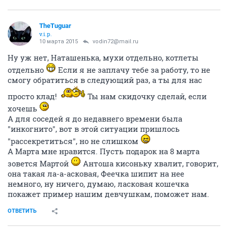
забирать решили уже сегодня, соседи сказали, что
она и по подъезду не первый день мыкалась,
оказывается.
ОТВЕТИТЬ
vodin72@mail.ru
v.i.p.
10 марта 2015
TheTuguar
Ах,люди-люди,не устаю удивляться вашему
равнодушию
А вернее,меня это очень бесит!
Помешала она им в перегородке(это я про твоих
соседей,Юль(Затянули сердца свои мягкой паутиной
уюта,ведь не просят от тебя ни-че-го,просто
потерпеть малышку,перешагни спокойно ,не
дрогнув,через кошку и иди спокойно домой,если
совесть позволяет(Юля,ты наверное у своих соседей
числишься "городской сумашедшей"(((Да и Бог с
ними,право,разошлась.Юля,денежкой помочь не
могу особо,за работу мне не надо платить,лучше
денежку на кошку потрать.Пусть киса Мартой