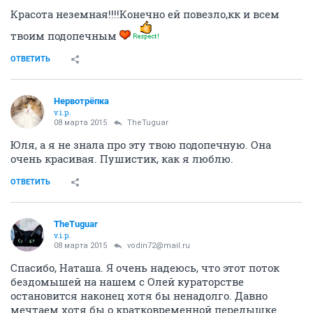
НГС.Форум
Домашние животные
Помощь животным
Наши подопечные (кураторы OlikANDpets_&_TheTuguar)
238785
1000
1
...
35
36
37
38
39
40
41