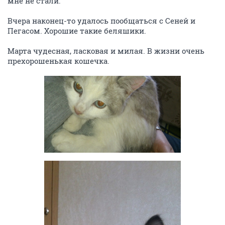
мероприятия может быть, кто имеет желание и
возможность помочь нам.
ОТВЕТИТЬ
TheTuguar
v.i.p.
15 марта 2015
TheTuguar
от Alya NSC 1800 руб. котейкам. Большое спасибо!
ОТВЕТИТЬ
OlikANDpets
v.i.p.
15 марта 2015
OlikANDpets
Фото-отчёт
Вчера проглистогонили малышек Мильбемаксом.
Все прошло быстро и без потерь. Уже расслабляются,