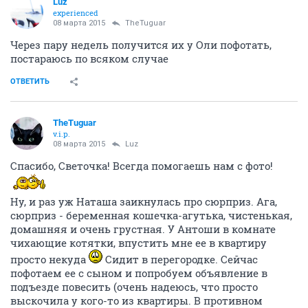
СЕЙЧАС ЧИТАЮТ
Дом из бруса
364167
432
Развенчание мифов (часть 3)
250796
892
Болтушка (часть 32)
324276
1000
TheTuguar
v.i.p.
08 марта 2015
Luz
Да, Света, она милая такая
По-моему, на львенка
похожа
ОТВЕТИТЬ