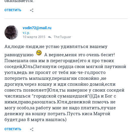
ОТВЕТИТЬ
TheTuguar
v.i.p.
10 марта 2015
TheTuguar
В общем, киса ничего криминального в перегородке
не делала, только наполнитель сильно загребала. Но
третьи соседи не захотели мириться с тем, что у нас
в перегородке живет кошечка, хорошо хоть,
самовольно ее в подъезд не выгнали, постучали к
нам. Договорились мы с этой соседкой еще на два
дня, что ищем ее хозяев и потом я ее забираю. Но