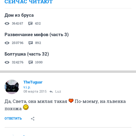
08 марта 2015
TheTuguar
Юля, какая же Ариша красивая, мордочка просто
прелесть !!!!
ОТВЕТИТЬ
vodin72@mail.ru
v.i.p.
08 марта 2015
TheTuguar
Ой боюсь уже желать,только скзала тебе сегодня, у
тебя уже суууурприз под дверью
ОТВЕТИТЬ
Нервотрёпка
v.i.p.
08 марта 2015
TheTuguar
Теперь припоминаю. Она очень хорошенькая!
ОТВЕТИТЬ