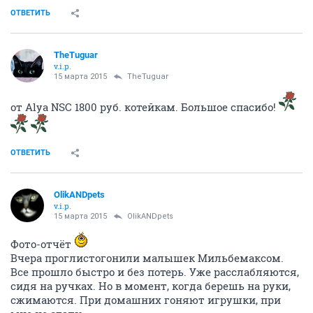
ОТВЕТИТЬ
TheTuguar
v.i.p.
14 марта 2015
OlikANDpets
Ребята! У нас с Олей сейчас довольно сложный
период - запланированы стерилизации и кастрация
(в первую очередь - новенькая беременяшка, Марта,
записана на среду), затем Мышонок (на ее
стерилизацию денежки дает Татьяна, сестра мужа),
затем практически одновременно - Ариша и Нега, и
последним пока в этой череде - кастрация Пегаса.
Также на 20 марта планирую поставить первую
прививочку Ванде и, если разрешат, то и Пегасу
(после лечения глазок). Малышкам - котяткам, Фее и
Ними, а также Неге, тоже через некоторое время
потребуется поставить прививки. В общем, все это
нам вдвоем с Олей никак не вытянуть, голова
кругом
Сейчас нуждаемся в помощи на оплату
стерилизации Марты, ну и на последующие