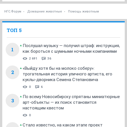
ОТВЕТИТЬ
Sventa
guru
16 марта 2015
OlikANDpets
У черепашки мордочка енотика, такая вся изящная.
Очень понравилась, взяла бы сразу, но у меня
перебор, шестеро. Самая взрослая и любимая
черепаха Аськау. Удачи вашей малышке.
ОТВЕТИТЬ
TheTuguar
v.i.p.
16 марта 2015
TheTuguar
от Вероники (Vertu) 500 руб. котейкам. Большое
спасибо!
ОТВЕТИТЬ