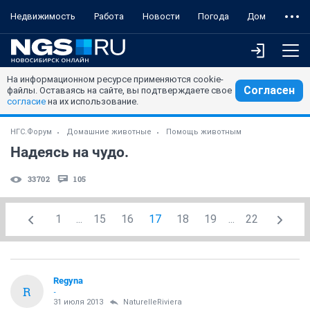
Недвижимость
Работа
Новости
Погода
Дом
На информационном ресурсе применяются cookie-
Согласен
файлы. Оставаясь на сайте, вы подтверждаете свое
согласие
на их использование.
НГС.Форум
Домашние животные
Помощь животным
Надеясь на чудо.
33702
105
1
...
15
16
17
18
19
...
22
Regyna
R
-
31 июля 2013
NaturelleRiviera