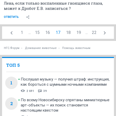
Лена, если только воспаленные гноящиеся глаза,
может к Дробот Е.В. записаться ?
ОТВЕТИТЬ
1
...
15
16
17
18
19
...
22
НГС.Форум
Домашние животные
Помощь животным
ТОП 5
Послушал музыку — получил штраф: инструкция,
1
как бороться с шумными ночными компаниями
2 691
39
По всему Новосибирску спрятаны миниатюрные
2
арт-объекты — их поиск становится
настоящим квестом