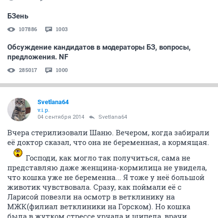
БЗень
107886
1003
Обсуждение кандидатов в модераторы БЗ, вопросы,
предложения. NF
285017
1000
Svetlana64
v.i.p.
04 сентября 2014
Svetlana64
Вчера стерилизовали Шаню. Вечером, когда забирали
её доктор сказал, что она не беременная, а кормящая.
Господи, как могло так получиться, сама не
представляю даже женщина-кормилица не увидела,
что кошка уже не беременна... Я тоже у неё большой
животик чувствовала. Сразу, как поймали её с
Ларисой повезли на осмотр в ветклинику на
МЖК(филиал ветклиники на Горском). Но кошка
была в жутком стрессе урчала и шипела, врачи