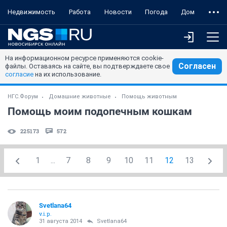
Недвижимость
Работа
Новости
Погода
Дом
На информационном ресурсе применяются cookie-
Согласен
файлы. Оставаясь на сайте, вы подтверждаете свое
согласие
на их использование.
НГС.Форум
Домашние животные
Помощь животным
Помощь моим подопечным кошкам
225173
572
1
...
7
8
9
10
11
12
13
Svetlana64
v.i.p.
31 августа 2014
Svetlana64