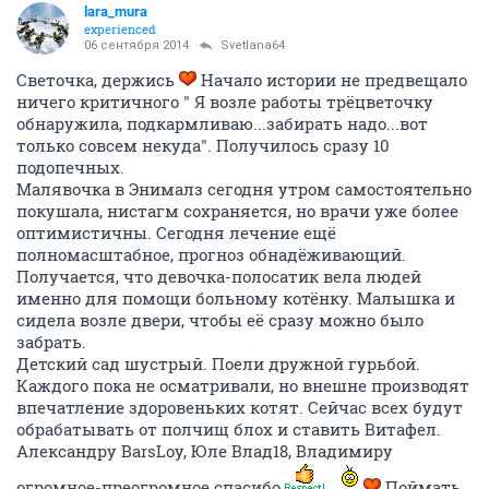
lara_mura
experienced
06 сентября 2014
Svetlana64
Светочка, держись
Начало истории не предвещало
ничего критичного " Я возле работы трёцветочку
обнаружила, подкармливаю...забирать надо...вот
только совсем некуда". Получилось сразу 10
подопечных.
Малявочка в Энималз сегодня утром самостоятельно
покушала, нистагм сохраняется, но врачи уже более
оптимистичны. Сегодня лечение ещё
полномасштабное, прогноз обнадёживающий.
Получается, что девочка-полосатик вела людей
именно для помощи больному котёнку. Малышка и
сидела возле двери, чтобы её сразу можно было
забрать.
Детский сад шустрый. Поели дружной гурьбой.
Каждого пока не осматривали, но внешне производят
впечатление здоровеньких котят. Сейчас всех будут
обрабатывать от полчищ блох и ставить Витафел.
Александру BarsLoy, Юле Влад18, Владимиру
огромное-преогромное спасибо
Поймать