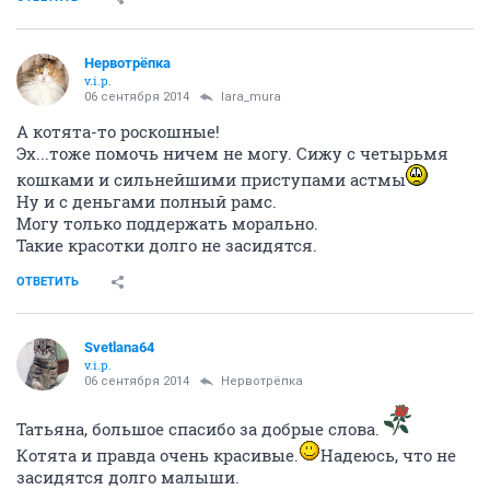
Нервотрёпка
v.i.p.
06 сентября 2014
lara_mura
А котята-то роскошные!
Эх...тоже помочь ничем не могу. Сижу с четырьмя
кошками и сильнейшими приступами астмы
Ну и с деньгами полный рамс.
Могу только поддержать морально.
Такие красотки долго не засидятся.
ОТВЕТИТЬ
Svetlana64
v.i.p.
06 сентября 2014
Нервотрёпка
Татьяна, большое спасибо за добрые слова.
Котята и правда очень красивые.
Надеюсь, что не
засидятся долго малыши.