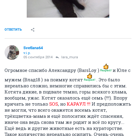
ОТВЕТИТЬ
Svetlana64
v.i.p.
05 сентября 2014
lara_mura
Огромное спасибо Александру (BarsLoy )
и Юле с
мужем (Влад18 ) за поимку котят
. Это было
нереально сложно, немногие справились бы с этим.
Котята дикие, в подвале темно, горы всякого хлама,
вообщем, ужас. Котят оказалось ещё семь (!!!). Впору
кричать не только
SOS
, но
КАРАУЛ !!!
И предположить
не могли, что всего окажется восемь котят,
трёхцветка-мама и ещё полосатик ждёт спасения,
иначе она ведь снова там же родит и всё по кругу...
Ещё ведь и другие животные есть на кураторстве.
Такое количество нереально осилить. Очень-очень