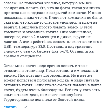
совсем. Но полосатая кошечка, которую мы всё
собирались ловить (та, что на фото), такая умничка,
привела нас в подвале к закрытой комнатке. И явно
показывала нам что-то. Ключа от комнатки не было,
сказали, что когда-то слесарь уволился и ключ не
вернул. Пришлось просто ломать замок. В этой
комнатке и оказались котята. Они большеньке,
наверное, около 2-х месяцев и дикие, в руки не
даются. А один ребятёнок совсем плох, отвезли его в
ЦВК. температура 33,5. Поставили внутривенно
глюкозу с чем-то (может физ.р-р?). Оставили на
грелке в стационаре.
Остальных котят надо срочно ловить и тоже
отвозить в стационар. Пока оставили им влажный
вискас. Про ловушку договорились. Но в неё же
может попасться полосатая кошка. А надо сначала
отловить котят. Если кто-то сможет помочь в ловле
котят, будем очень благодарны. Ребята, у кого есть
опыт в таком деле, помогите, пожалуйста.
Территориально недалеко от Золотой нивы.
ОТВЕТИТЬ