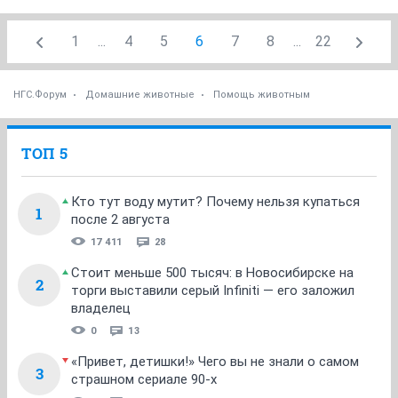
1
...
4
5
6
7
8
...
22
НГС.Форум
Домашние животные
Помощь животным
ТОП 5
Кто тут воду мутит? Почему нельзя купаться
1
после 2 августа
17 411
28
Стоит меньше 500 тысяч: в Новосибирске на
2
торги выставили серый Infiniti — его заложил
владелец
0
13
«Привет, детишки!» Чего вы не знали о самом
3
страшном сериале 90-х