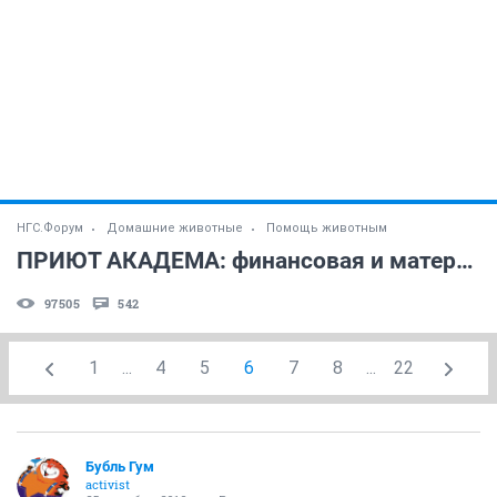
НГС.Форум
Домашние животные
Помощь животным
ПРИЮТ АКАДЕМА: финансовая и материальная помощь
97505
542
1
...
4
5
6
7
8
...
22
Бубль Гум
activist