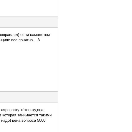
ереправлял) если самолетом-
нципе все понятно....А
аэропорту тётеньку,она
е которая занимается такими
надо) цена вопроса 5000