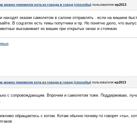
ак можно перевезти кота из города в город (способы)
пользователя
ир2013
ки находят оказии самолетом в салоне отправлять . если на машине быст
айте. В соцсетях есть темы попутчики и пр. Но понятно дело, что выпус
ивотных выскакивает из машин при открытых окнах и стоянках
емью
ак можно перевезти кота из города в город (способы)
пользователя
ир2013
ько с сопровождающим. Впрочем и самолетом тоже. Поддерживаю, лучш
.
ежливо обращаетесь с котом. Котам обычно почему-то говорят «ты», хотя
лгаков