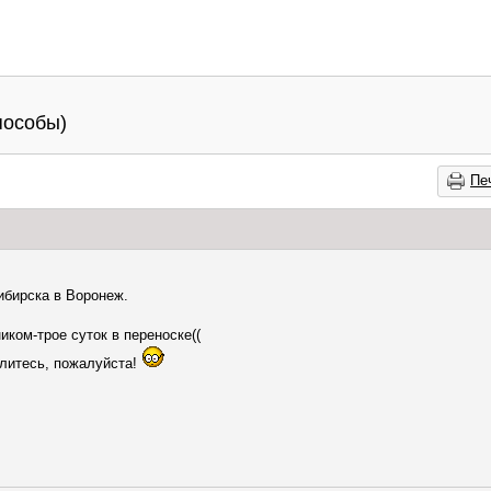
пособы)
Пе
ибирска в Воронеж.
иком-трое суток в переноске((
делитесь, пожалуйста!