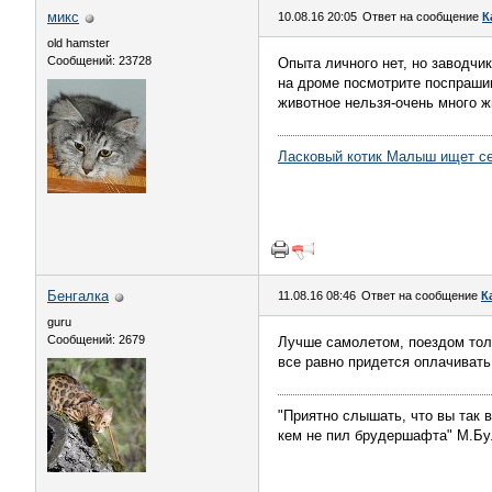
микс
10.08.16 20:05
Ответ на сообщение
К
old hamster
Сообщений: 23728
Опыта личного нет, но заводчи
на дроме посмотрите поспрашив
животное нельзя-очень много ж
Ласковый котик Малыш ищет с
Бенгалка
11.08.16 08:46
Ответ на сообщение
К
guru
Сообщений: 2679
Лучше самолетом, поездом тол
все равно придется оплачивать
"Приятно слышать, что вы так в
кем не пил брудершафта" М.Бу