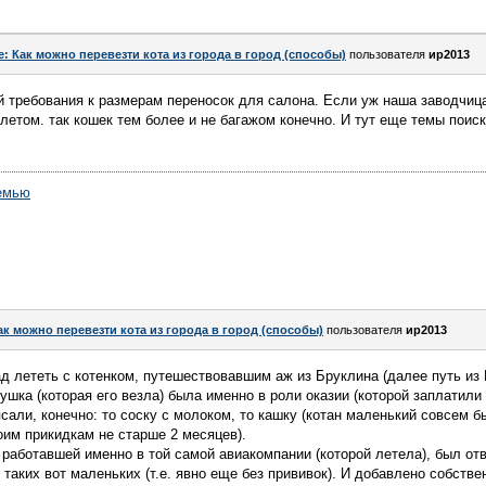
e: Как можно перевезти кота из города в город (способы)
пользователя
ир2013
й требования к размерам переносок для салона. Если уж наша заводчиц
летом. так кошек тем более и не багажом конечно. И тут еще темы поис
емью
ак можно перевезти кота из города в город (способы)
пользователя
ир2013
д лететь с котенком, путешествовавшим аж из Бруклина (далее путь из
шка (которая его везла) была именно в роли оказии (которой заплатили 
али, конечно: то соску с молоком, то кашку (котан маленький совсем б
оим прикидкам не старше 2 месяцев).
 работавшей именно в той самой авиакомпании (которой летела), был отв
 таких вот маленьких (т.е. явно еще без прививок). И добавлено собств