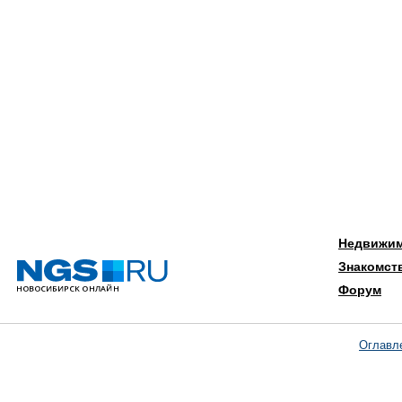
Недвижи
Знакомст
Форум
Оглавл