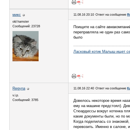
микс
11.08.16 20:10
Ответ на сообщение
R
old hamster
Сообщений: 23728
Поищите на сайте авиакомпани
переправляла не один раз само
было
Ласковый котик Малыш ищет с
Regуnа
11.08.16 22:40
Ответ на сообщение
К
v.i.p.
Сообщений: 3785
Довелось некоторое время наза
ему на машине предстоял). Деву
Стюардессы вокруг котенка пляс
какие документы были, но по м
Когда поделилась со знакомой,
перевозить. Именно в салоне, и