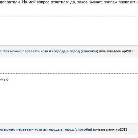
доплатили. На мой вопрос ответила: да, такое бывает, экипаж провозит 
e: Как можно перевезти кота из города в город (способы)
пользователя
ир2013
емью
ак можно перевезти кота из города в город (способы)
пользователя
ир2013