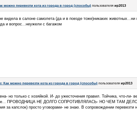
ак можно перевезти кота из города в город (способы)
пользователя
ир2013
 не видела в салоне самолета (да и в поезде тоже)никаких животных...ни
юда и вопрос...неужели с багажом
e: Как можно перевезти кота из города в город (способы)
пользователя
ир2013
на- но только с хозяйкой. И- до ужесточения правил. Тойчика, что-ли- в
овушке... ПРОВОДНИЦА НЕ ДОЛГО СОПРОТИВЛЯЛАСЬ- НО ЧЕМ ТАМ ДЕ
за капслок) просто уговорами- не знаю. В сопровождении перевезти н