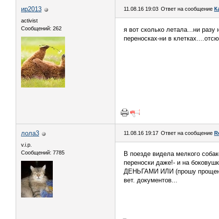
ир2013
11.08.16 19:03
Ответ на сообщение
К
activist
Сообщений: 262
я вот сколько летала...ни разу
переносках-ни в клетках....отс
лола3
11.08.16 19:17
Ответ на сообщение
R
v.i.p.
Сообщений: 7785
В поезде видела мелкого собаке
переноски даже!- и на бок
ДЕНЬГАМИ ИЛИ (прошу прощения 
вет. документов...