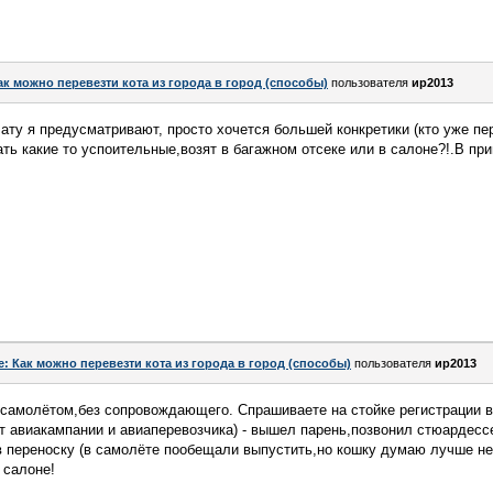
ак можно перевезти кота из города в город (способы)
пользователя
ир2013
ату я предусматривают, просто хочется большей конкретики (кто уже п
ть какие то успоительные,возят в багажном отсеке или в салоне?!.В при
e: Как можно перевезти кота из города в город (способы)
пользователя
ир2013
самолётом,без сопровождающего. Спрашиваете на стойке регистрации в 
от авиакампании и авиаперевозчика) - вышел парень,позвонил стюардесс
 переноску (в самолёте пообещали выпустить,но кошку думаю лучше не 
в салоне!