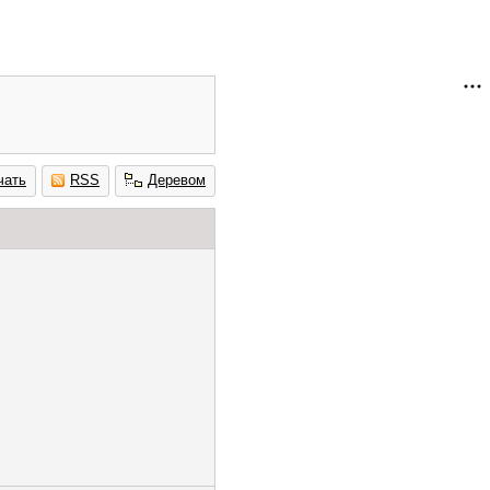
чать
RSS
Деревом