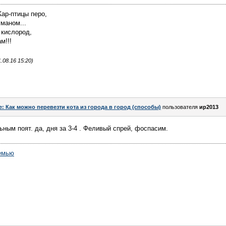
Жар-птицы перо,
уманом...
н кислород,
м!!!
.08.16 15:20)
e: Как можно перевезти кота из города в город (способы)
пользователя
ир2013
ьным поят. да, дня за 3-4 . Феливый спрей, фоспасим.
емью