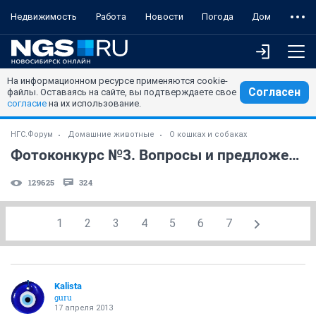
Недвижимость
Работа
Новости
Погода
Дом
На информационном ресурсе применяются cookie-
Согласен
файлы. Оставаясь на сайте, вы подтверждаете свое
согласие
на их использование.
НГС.Форум
Домашние животные
О кошках и собаках
Фотоконкурс №3. Вопросы и предложения.
129625
324
1
2
3
4
5
6
7
Kalista
guru
17 апреля 2013