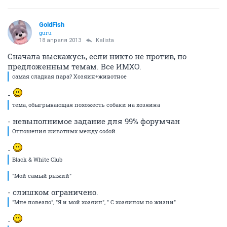
GoldFish
guru
18 апреля 2013
Kalista
Сначала выскажусь, если никто не против, по
предложенным темам. Все ИМХО.
самая сладкая пара? Хозяин+животное
-
тема, обыгрывающая похожесть собаки на хозяина
- невыполнимое задание для 99% форумчан
Отношения животных между собой.
-
Black & White Club
"Мой самый рыжий"
- слишком ограничено.
"Мне повезло", "Я и мой хозяин", " С хозяином по жизни"
-