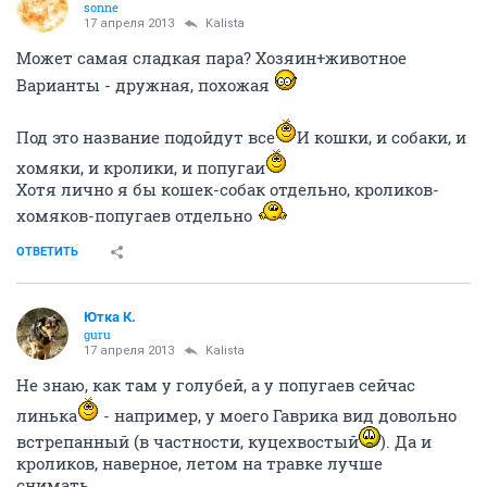
sonne
17 апреля 2013
Kalista
Может самая сладкая пара? Хозяин+животное
Варианты - дружная, похожая
Под это название подойдут все
И кошки, и собаки, и
хомяки, и кролики, и попугаи
Хотя лично я бы кошек-собак отдельно, кроликов-
хомяков-попугаев отдельно
ОТВЕТИТЬ
Ютка К.
guru
17 апреля 2013
Kalista
Не знаю, как там у голубей, а у попугаев сейчас
линька
- например, у моего Гаврика вид довольно
встрепанный (в частности, куцехвостый
). Да и
кроликов, наверное, летом на травке лучше
снимать...