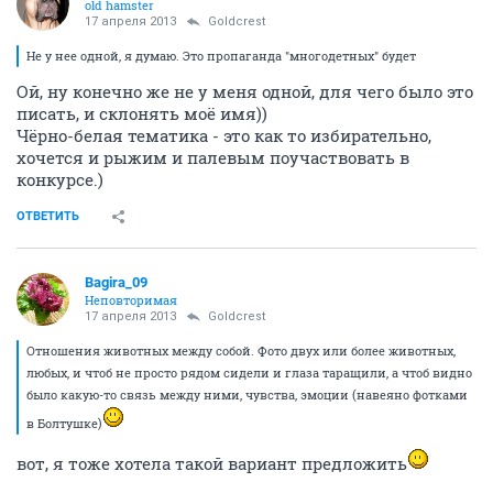
old hamster
17 апреля 2013
Goldcrest
Не у нее одной, я думаю. Это пропаганда "многодетных" будет
Ой, ну конечно же не у меня одной, для чего было это
писать, и склонять моё имя))
Чёрно-белая тематика - это как то избирательно,
хочется и рыжим и палевым поучаствовать в
конкурсе.)
ОТВЕТИТЬ
Bagira_09
Неповторимая
17 апреля 2013
Goldcrest
Отношения животных между собой. Фото двух или более животных,
любых, и чтоб не просто рядом сидели и глаза таращили, а чтоб видно
было какую-то связь между ними, чувства, эмоции (навеяно фотками
в Болтушке)
вот, я тоже хотела такой вариант предложить