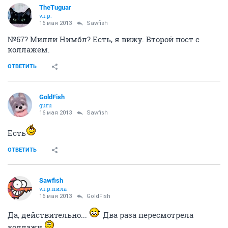
TheTuguar
v.i.p.
16 мая 2013
Sawfish
№67? Милли Нимбл? Есть, я вижу. Второй пост с
коллажем.
ОТВЕТИТЬ
GoldFish
guru
16 мая 2013
Sawfish
Есть
ОТВЕТИТЬ
Sawfish
v.i.p.пила
16 мая 2013
GoldFish
Да, действительно...
Два раза пересмотрела
коллажи