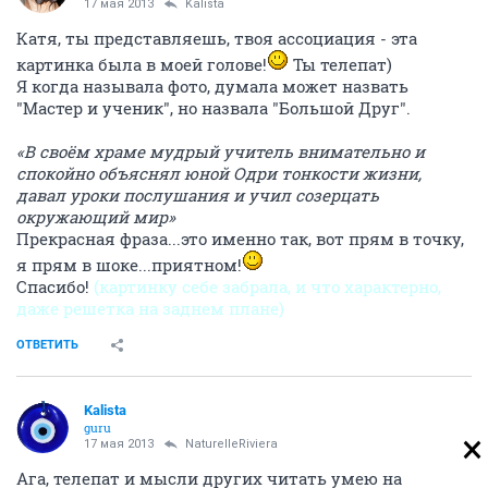
17 мая 2013
Kalista
Катя, ты представляешь, твоя ассоциация - эта
картинка была в моей голове!
Ты телепат)
Я когда называла фото, думала может назвать
"Мастер и ученик", но назвала "Большой Друг".
«В своём храме мудрый учитель внимательно и
спокойно объяснял юной Одри тонкости жизни,
давал уроки послушания и учил созерцать
окружающий мир»
Прекрасная фраза...это именно так, вот прям в точку,
я прям в шоке...приятном!
Спасибо!
(картинку себе забрала, и что характерно,
даже решетка на заднем плане)
ОТВЕТИТЬ
Kalista
guru
17 мая 2013
NaturelleRiviera
Ага, телепат и мысли других читать умею на