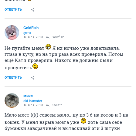
ОТВЕТИТЬ
GoldFish
guru
16 мая 2013
Sawfish
Не пугайте меня
Я их ночью уже доделывала,
глаза в кучу, но на три раза всех проверила. Потом
ещё Катя проверяла. Никого не должны были
пропустить
ОТВЕТИТЬ
микс
old hamster
16 мая 2013
Kalista
Мало мест ((((( совсем мало.. ну по 3 б на котов и 3 на
кошек. У меня взрыв мозга уже
хоть сама себе
бумажки заворачивай и вытаскивай эти 3 штуки