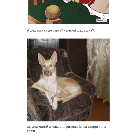
А дедушка где спит? - какой дедушка?....
ах, дедушка! а, там, в прихожей, на коврике. а
если