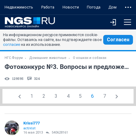
Недвижимость
Работа
Новости
Погода
Дом
На информационном ресурсе применяются cookie-
Согласен
файлы. Оставаясь на сайте, вы подтверждаете свое
согласие
на их использование.
НГС.Форум
Домашние животные
О кошках и собаках
Фотоконкурс №3. Вопросы и предложения.
129595
324
1
2
3
4
5
6
7
Krissi777
activist
16 мая 2013
540628161