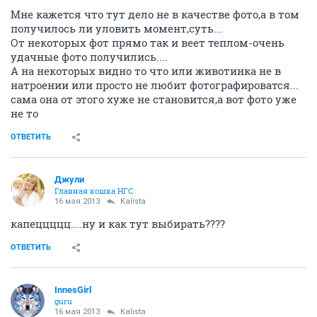
Мне кажется что тут дело не в качестве фото,а в том
получилось ли уловить момент,суть...
От некоторых фот прямо так и веет теплом-очень
удачные фото получились....
А на некоторых видно то что или животинка не в
натроении или просто не любит фотографироватся...
сама она от этого хуже не становится,а вот фото уже
не то
ОТВЕТИТЬ
Джули
Главная кошка НГС
16 мая 2013
Kalista
капеццццц....ну и как тут выбирать????
ОТВЕТИТЬ
InnesGirl
guru
16 мая 2013
Kalista