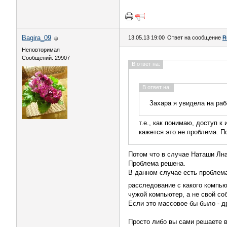
Bagira_09
13.05.13 19:00
Ответ на сообщение
R
Неповторимая
Сообщений: 29907
В ответ на:
В ответ на:
Захара я увидела на раб
т.е., как понимаю, доступ 
кажется это не проблема. 
Потом что в случае Наташи Лна
Проблема решена.
В данном случае есть проблема
расследование с какого компь
чужой компьютер, а не свой со
Если это массовое бы было - д
Просто либо вы сами решаете в