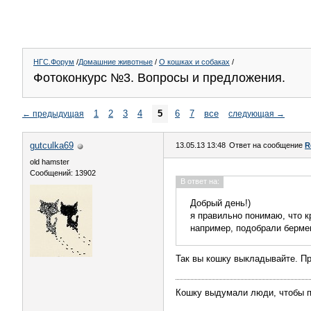
НГС.Форум
/
Домашние животные
/
О кошках и собаках
/
Фотоконкурс №3. Вопросы и предложения.
1
2
3
4
5
6
7
все
←
предыдущая
следующая
→
gutculka69
13.05.13 13:48
Ответ на сообщение
R
old hamster
Сообщений: 13902
В ответ на:
Добрый день!)
я правильно понимаю, что к
например, подобрали берме
Так вы кошку выкладывайте. Пр
Кошку выдумали люди, чтобы пр