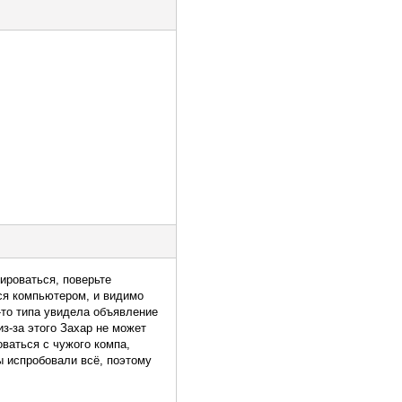
ироваться, поверьте
ся компьютером, и видимо
о-то типа увидела объявление
 из-за этого Захар не может
оваться с чужого компа,
Мы испробовали всё, поэтому