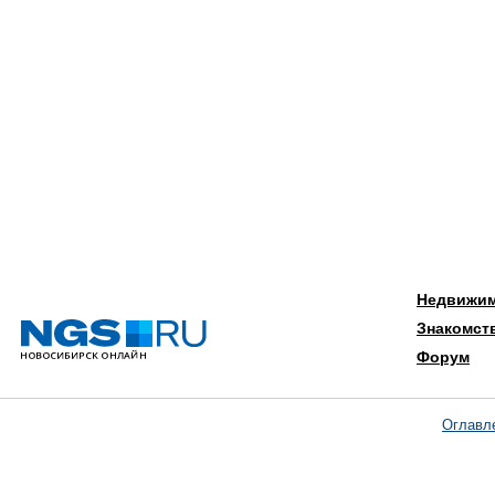
Недвижи
Знакомст
Форум
Оглавл