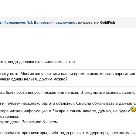
e: Фотоконкурс №3. Вопросы и предложения.
пользователя
GoldFish
оте, когда девочки включили компьютер
к инету есть. Многие же участники нашли время и возможность зарегиться
Почему одним нельзя, другим можно?
та был просто вопрос - можно или нельзя. В результате хозяева зареги
 и человек несколько раз это объяснил. Смысла обманывать в данном с
ютера читали информацию о Захаре в самом начале, думаю, не будем
бственный.
ругое дело. Запретили бы всем.
опросы как организаторы, либо тогда решают модераторы, поскольку вы