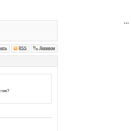
чать
RSS
Деревом
стие?