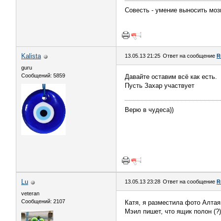
Совесть - умение выносить моз
Kalista
13.05.13 21:25
Ответ на сообщение
R
guru
Сообщений: 5859
Давайте оставим всё как есть.
Пусть Захар участвует
Верю в чудеса))
Lu
13.05.13 23:28
Ответ на сообщение
R
veteran
Сообщений: 2107
Катя, я разместила фото Алтая
Мэил пишет, что ящик полон (?)