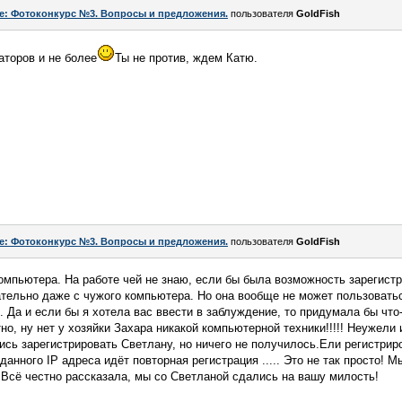
e: Фотоконкурс №3. Вопросы и предложения.
пользователя
GoldFish
аторов и не более
Ты не против, ждем Катю.
e: Фотоконкурс №3. Вопросы и предложения.
пользователя
GoldFish
омпьютера. На работе чей не знаю, если бы была возможность зарегистр
ательно даже с чужого компьютера. Но она вообще не может пользовать
. Да и если бы я хотела вас ввести в заблуждение, то придумала бы чт
стно, ну нет у хозяйки Захара никакой компьютерной техники!!!!! Неужели
ись зарегистрировать Светлану, но ничего не получилось.Ели регистрир
данного IP адреса идёт повторная регистрация ..... Это не так просто! 
. Всё честно рассказала, мы со Светланой сдались на вашу милость!