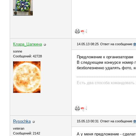
Клара_Цапкина
14.05.13 08:25
Ответ на сообщение
Ф
sonne
Сообщений: 42728
Предложение к организаторам
В следующем конкурсе номер п
безболезненно удалять фото, к
Есть два способа командовать 
Rysochka
15.05.13 00:31
Ответ на сообщение
Ф
veteran
Сообщений: 2142
А у меня предложение - сделать