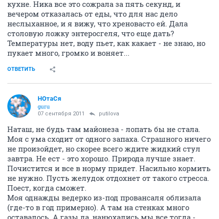
кухне. Ника все это сожрала за пять секунд, и
вечером отказалась от еды, что для нас дело
неслыханное, и я вижу, что хреновасто ей. Дала
столовую ложку энтеросгеля, что еще дать?
Температуры нет, воду пьет, как какает - не знаю, но
пукает много, громко и воняет...
ОТВЕТИТЬ
НОтаСя
guru
07 сентября 2011
putilova
Наташ, не будь там майонеза - лопать бы не стала.
Моя с ума сходит от одного запаха. Страшного ничего
не произойдет, но скорее всего ждите жидкий стул
завтра. Не ест - это хорошо. Природа лучше знает.
Почистится и все в норму придет. Насильно кормить
не нужно. Пусть желудок отдохнет от такого стресса.
Поест, когда сможет.
Моя однажды ведерко из-под провансаля облизала
(где-то в год примерно). А там на стенках много
оставалось. А газы да, нанюхались мы все тогда -