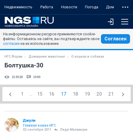
Недвижимость
Работа
Новости
Погода
Дом
На информационном ресурсе применяются cookie-
Согласен
файлы. Оставаясь на сайте, вы подтверждаете свое
согласие
на их использование.
НГС.Форум
Домашние животные
О кошках и собаках
Болтушка-30
213528
1000
1
...
15
16
17
18
19
20
21
Джули
Главная кошка НГС
02 сентября 2011
Леди Меламори