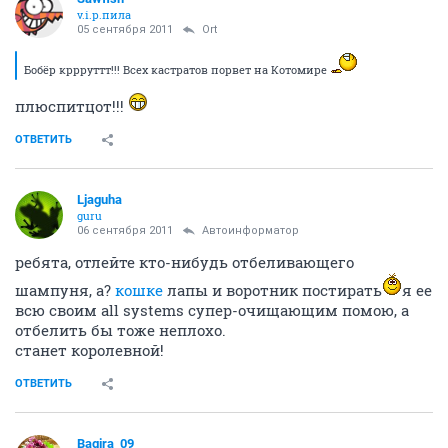
v.i.p.пила
05 сентября 2011
Ort
Бобёр кррруттт!!! Всех кастратов порвет на Котомире
плюспитцот!!!
ОТВЕТИТЬ
Ljaguha
guru
06 сентября 2011
Автоинформатор
ребята, отлейте кто-нибудь отбеливающего
шампуня, а?
кошке
лапы и воротник постирать
я ее
всю своим all systems супер-очищающим помою, а
отбелить бы тоже неплохо.
станет королевной!
ОТВЕТИТЬ
Bagira_09