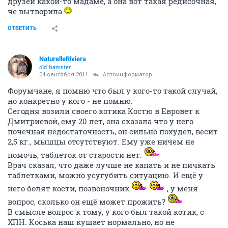
друзей какой-то мадаме, а она вот такая редисочная,
че вытворила
ОТВЕТИТЬ
NaturelleRiviera
old hamster
04 сентября 2011
Автоинформатор
Форумчане, я помню что был у кого-то такой случай,
но конкретно у кого - не помню.
Сегодня возили своего котика Костю в Евровет к
Дмитриевой, ему 20 лет, она сказала что у него
почечная недостаточность, он сильно похудел, весит
2,5 кг., мышцы отсутствуют. Ему уже ничем не
помочь, таблеток от старости нет.
Врач сказал, что даже лучше не капать и не пичкать
таблетками, можно усугубить ситуацию. И ещё у
него болят кости, позвоночник
, у меня
вопрос, сколько он ещё может прожить?
В смысле вопрос к тому, у кого был такой котик, с
ХПН. Коська наш кушает нормально, но не