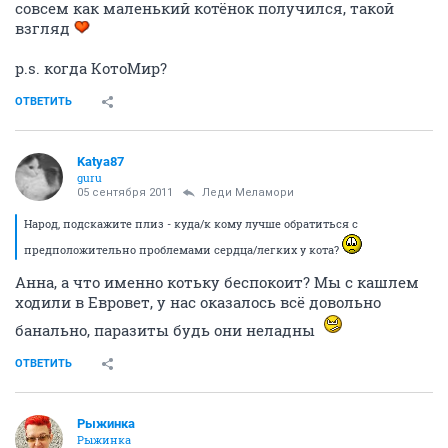
совсем как маленький котёнок получился, такой
взгляд
p.s. когда КотоМир?
ОТВЕТИТЬ
Katya87
guru
05 сентября 2011
Леди Меламори
Народ, подскажите плиз - куда/к кому лучше обратиться с
предположительно проблемами сердца/легких у кота?
Анна, а что именно котьку беспокоит? Мы с кашлем
ходили в Евровет, у нас оказалось всё довольно
банально, паразиты будь они неладны
ОТВЕТИТЬ
Рыжинка
Рыжинка