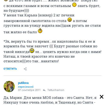
да что с ней будет..... живот возможно "покрутит"
с всякими газами и всем остальным
знать будет,
на будущее))))
У меня так Карька (коккер) 2 кг печени
замороженной смолотила со стола
а потом
грустила и на улицу водила нас))даж ругать не стали
так жалко ее было
*Эх, вернуть бы то время...ох нацеловала бы я ее и
кормила бы чем захочет ((( Будут разные собаки но
такой никогда
эх... ценить нужно когда они с нами!
Наташ, к твоей красотке это конечно не
относится(((это так...накатило!
ОТВЕТИТЬ
putilova
experienced
07 сентября 2011
Tattunhamon
Да, Марин. Для меня МОЯ собака - это Санта. Нет, я
Никушу тоже очень люблю, и Ташеньку, но Санта -