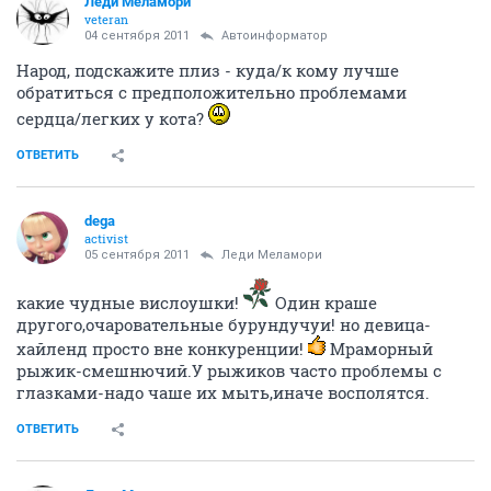
Леди Меламори
veteran
04 сентября 2011
Автоинформатор
Народ, подскажите плиз - куда/к кому лучше
обратиться с предположительно проблемами
сердца/легких у кота?
ОТВЕТИТЬ
dega
activist
05 сентября 2011
Леди Меламори
какие чудные вислоушки!
Один краше
другого,очаровательные бурундучуи! но девица-
хайленд просто вне конкуренции!
Мраморный
рыжик-смешнючий.У рыжиков часто проблемы с
глазками-надо чаше их мыть,иначе восполятся.
ОТВЕТИТЬ