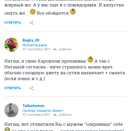
жирный же. А у вас еще и с помидорами. И капустка
опять же...
Все обойдется.
ОТВЕТИТЬ
Bagira_09
Неповторимая
07 сентября 2011
putilova
Наташ, я свою Карсилом пропаиваю
А так с
Наташей согласна - ниче страшного, моим врач
обычно голодную диету на сутки назначает + смекта
(если понос и т.д.)
ОТВЕТИТЬ
Tattunhamon
Свободу Анджеле Дэвис!
07 сентября 2011
putilova
Наташ, вот отхватили Вы с мужем "сокровище" себе