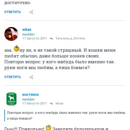
достаточно.
ОТВЕТИТЬ
wbax
member
17 августа 2011
Татьяна_и_КОтята
ааа..
ну не, я не такой страшный. И кошки меня
любят обычно, даже больше хозяев своих.
Повторю вопрос: у кого-нибудь было именно так:
руки-ноги мы любим, а лица боимся?
ОТВЕТИТЬ
костянск
member
17 августа 2011
wbax
Повторю вопрос: у кого-нибудь было именно так: руки-ноги мы любим,
а лица боимся?
Гыы!!! Прикольно!
Заведите бультерьеров и