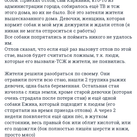
особи. Приехал отлов, сам Каркавин, кто-то из
администрации города, собиралось ещё ТВ и тсж
этого дома, но их не было. Всё это затеяли жители
вышесказанного дома. Девочки, женщина, которая
кормит собак и мой муж дежурили и ждали отлов (я
никак не могла отпроситься с работы)
Все собаки попрятались и поймать никого не удалось
им.
Отлов сказал, что если ещё раз вызовут отлов по этой
стае, вызов будет считаться ложным, т.к. люди,
которые его вызвали-ТСЖ и жители, не появились.
Жители решили разобраться по своему. Они
отравили почти всю стаю, нашли 2 трупика рыжих
девочек, одна была беременная. Остальная стая
изчезла с лица земли, кроме старой девочки (которая
очень страдала после потери стаи) и ещё одной
собаки Ежика, который подходит к людям (его
стпрятали на время приезда отлова). А через 2
недели появляется ещё один пёс, в жутком
состоянии, весь правый бок или облит кислотой, или
его подожгли (бок полностью лишён шерсти и кожи,
просто мясо)