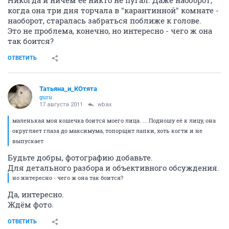
Никогда и ничем её никто не пугал. Даже наоборот,
когда она три дня торчала в "карантинной" комнате -
наоборот, старалась забраться поближе к голове.
Это не проблема, конечно, но интересно - чего ж она
так боится?
ОТВЕТИТЬ
Татьяна_и_КОтята
guru
17 августа 2011
wbax
маленькая моя кошечка боится моего лица. ... Подношу её к лицу, она
округляет глаза до максимума, топорщит лапки, хоть когти и не
выпускает
Будьте добры, фотографию добавьте.
Для детального разбора и объективного обсуждения.
но интересно - чего ж она так боится?
Да, интересно.
Ждём фото.
ОТВЕТИТЬ