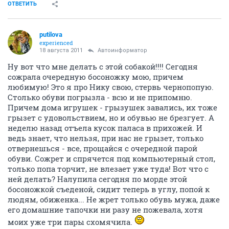
ОТВЕТИТЬ
putilova
experienced
18 августа 2011
Автоинформатор
Ну вот что мне делать с этой собакой!!!! Сегодня
сожрала очередную босоножку мою, причем
любимую! Это я про Нику свою, стервь чернопопую.
Столько обуви погрызла - всю и не припомню.
Причем дома игрушек - грызушек завались, их тоже
грызет с удовольствием, но и обувью не брезгует. А
неделю назад отъела кусок паласа в прихожей. И
ведь знает, что нельзя, при нас не грызет, только
отвернешься - все, прощайся с очередной парой
обуви. Сожрет и спрячется под компьютерный стол,
только попа торчит, не влезает уже туда! Вот что с
ней делать? Налупила сегодня по морде этой
босоножкой съеденой, сидит теперь в углу, попой к
людям, обиженка... Не жрет только обувь мужа, даже
его домашние тапочки ни разу не пожевала, хотя
моих уже три пары схомячила.