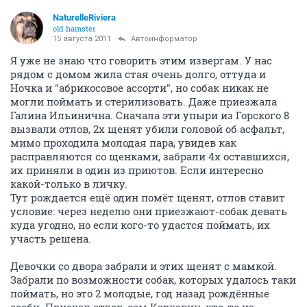
NaturelleRiviera
old hamster
15 августа 2011
Автоинформатор
Я уже не знаю что говорить этим извергам. У нас
рядом с домом жила стая очень долго, оттуда и
Ночка и "абрикосовое ассорти", но собак никак не
могли поймать и стерилизовать. Даже приезжала
Галина Ильинична. Сначала эти упыри из Горского 8
вызвали отлов, 2х щенят убили головой об асфальт,
мимо проходила молодая пара, увидев как
расправляются со щенками, забрали 4х оставшихся,
их приняли в один из приютов. Если интересно
какой-только в личку.
Тут рождается ещё один помёт щенят, отлов ставит
условие: через неделю они приезжают-собак девать
куда угодно, но если кого-то удастся поймать, их
участь решена.
Девочки со двора забрали и этих щенят с мамкой.
Забрали по возможности собак, которых удалось таки
поймать, но это 2 молодые, год назад рождённые