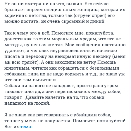
Но он ни смотря ни на что, выжил. Его сейчас
брызгает спреем специальным женщина, которая их
кормила с детства, только так (струёй спрея) его
можно достать, он очень скромный и дикий.
Так к чему это я всё. Помогите мне, пожалуйста,
донести как то этим моральным уродам, что это не
методы, ну нельзя же так. Мои сообщения постоянно
удаляют, я человек неуравновешенный, начинаю
писать и перехожу на ненормативную лексику (меня
аж всю трясёт). А они заходили на ветку Помощь
животным, читали как обращаться с бездомными
собаками, типа их не надо кормить и т.д., не знаю уж
что они там вычитали.
Собаки ни на кого не нападают, просто рано утром
гавкают иногда, а они переписываясь между собой,
говорят : Давайте налегать на то, что собаки
нападают на людей.
Я не знаю как разговаривать с убийцами собак,
точнее у меня не получается. Помогите, пожалуйста!
Вот их
тема