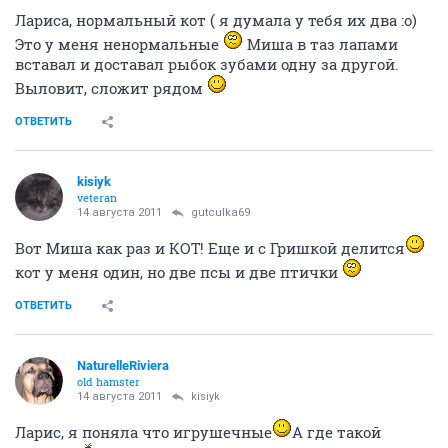
Лариса, нормальный кот ( я думала у тебя их два :o)
Это у меня ненормальные
Миша в таз лапами
вставал и доставал рыбок зубами одну за другой.
Выловит, сложит рядом
ОТВЕТИТЬ
kisiyk
veteran
14 августа 2011
gutculka69
Вот Миша как раз и КОТ! Еще и с Гришкой делится
кот у меня один, но две псы и две птички
ОТВЕТИТЬ
NaturelleRiviera
old hamster
14 августа 2011
kisiyk
Ларис, я поняла что игрушечные
А где такой