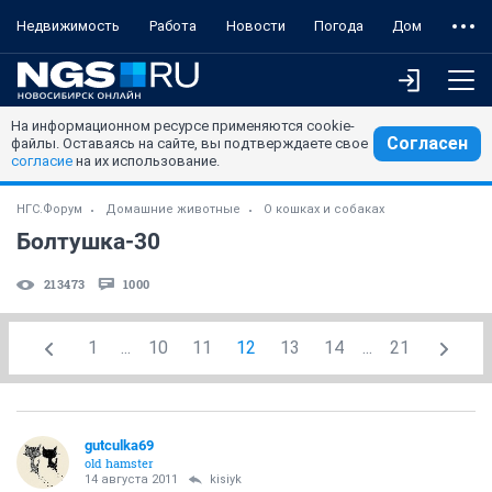
Недвижимость
Работа
Новости
Погода
Дом
На информационном ресурсе применяются cookie-
Согласен
файлы. Оставаясь на сайте, вы подтверждаете свое
согласие
на их использование.
НГС.Форум
Домашние животные
О кошках и собаках
Болтушка-30
213473
1000
1
...
10
11
12
13
14
...
21
gutculka69
old hamster
14 августа 2011
kisiyk