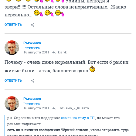
Убийцы, нелюди и
звери!!!!!!! Остальные слова ненормативные...Жалко
нереально...
ОТВЕТИТЬ
Рыжинка
Рыжинка
16 августа 2011
kisiyk
Почему - очень даже нормальный. Вот если б рыбки
живые были - а так, баловство одно.
ОТВЕТИТЬ
Рыжинка
Рыжинка
16 августа 2011
Татьяна_и_КОтята
p.s. Спросила в тех.поддержке
ссыль на тему в ТП
, но может кто
раньше подскажет:
есть ли в личных сообщениях Чёрный список
, чтобы отправить туда
некие логины, и не получать в л/с всяческий бред?