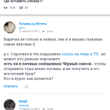
Где оставить собаку??
7116
20
Татьяна_и_КОтята
guru
15 августа 2011
Leya
Водичка не только в лейках, она и в наших стаканах -
самая вкусная ))
p.s. Спросила в тех.поддержке
ссыль на тему в ТП
, но
может кто раньше подскажет:
есть ли в личных сообщениях Чёрный список
, чтобы
отправить туда некие логины, и не получать в л/с
всяческий бред?
Кто в курсе, как делается?
ОТВЕТИТЬ
kisiyk
veteran
15 августа 2011
Leya