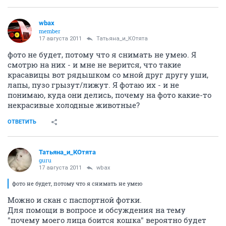
wbax
member
17 августа 2011
Татьяна_и_КОтята
фото не будет, потому что я снимать не умею. Я
смотрю на них - и мне не верится, что такие
красавицы вот рядышком со мной друг другу уши,
лапы, пузо грызут/лижут. Я фотаю их - и не
понимаю, куда они делись, почему на фото какие-то
некрасивые холодные животные?
ОТВЕТИТЬ
Татьяна_и_КОтята
guru
17 августа 2011
wbax
фото не будет, потому что я снимать не умею
Можно и скан с паспортной фотки.
Для помощи в вопросе и обсуждения на тему
"почему моего лица боится кошка" вероятно будет