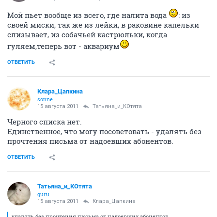
Мой пьет вообще из всего, где налита вода
: из
своей миски, так же из лейки, в раковине капельки
слизывает, из собачьей кастрюльки, когда
гуляем,теперь вот - аквариум
ОТВЕТИТЬ
Клара_Цапкина
sonne
15 августа 2011
Татьяна_и_КОтята
Черного списка нет.
Единственное, что могу посоветовать - удалять без
прочтения письма от надоевших абонентов.
ОТВЕТИТЬ
Татьяна_и_КОтята
guru
15 августа 2011
Клара_Цапкина
удалять без прочтения письма от надоевших абонентов