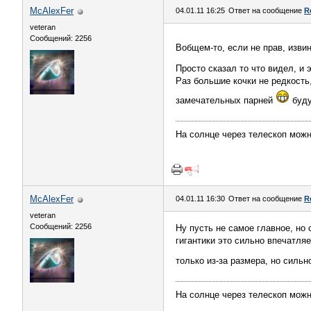
McAlexFer
04.01.11 16:25
Ответ на сообщение
R
veteran
Сообщений: 2256
Вобщем-то, если не прав, изв
Просто сказал то что видел, и
Раз большие кочки не редкость
замечательных парней
буду
На солнце через телескоп можн
McAlexFer
04.01.11 16:30
Ответ на сообщение
R
veteran
Сообщений: 2256
Ну пусть не самое главное, но 
гигантики это сильно впечатля
только из-за размера, но сильн
На солнце через телескоп можн