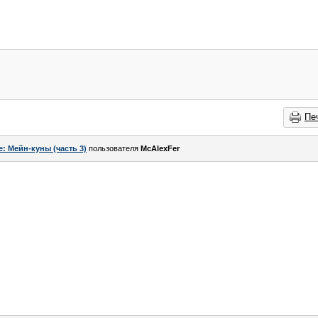
Пе
e: Мейн-куны (часть 3)
пользователя
McAlexFer