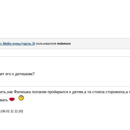
e: Мейн-куны (часть 3)
пользователя
mdemon
ет его к детишкам?
еть,как Филюшка ползком пробирался к детям,а та стояла сторожила,а 
овать
06.01.11 11:20)