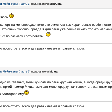
e: Мейн-куны (часть 3)
пользователя
MakAlina
иняюсь
 эксперт на монопородке тоже это отметила как характерные особенности
, это очень хорошо, правда я для себя уже решил искать только мальчик
 их по размеру сортировать
о посмотреть всего два раза - левым и правым глазом.
e: Мейн-куны (часть 3)
пользователя
Muara
одно из главных, мейн кун сам по себе крупная кошка, а когда среди к
ет, яркий пример Миша, выиграл монопородку, как говорится, за явным п
о благодаря ему
о посмотреть всего два раза - левым и правым глазом.