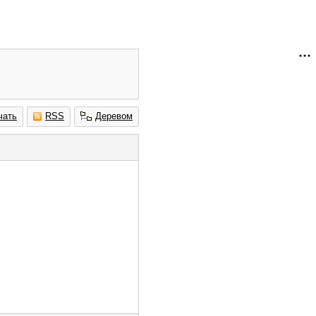
чать
RSS
Деревом