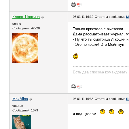
Клара_Цапкина
06.01.11 16:12
Ответ на сообщение
М
sonne
Сообщений: 42728
Только приехала с выставки.
Дама рассматривает журнал, м
- Ну что ты смотришь?! кошки и 
- Это не кошки! Это Мейн-кун
Есть два способа командовать 
MakAlina
06.01.11 16:38
Ответ на сообщение
R
veteran
Сообщений: 1679
я под цтолом