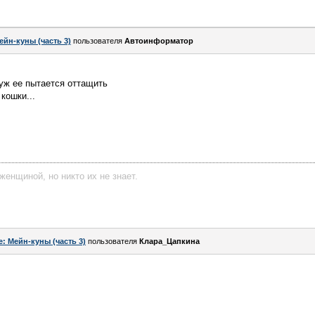
ейн-куны (часть 3)
пользователя
Автоинформатор
уж ее пытается оттащить
кошки...
женщиной, но никто их не знает.
e: Мейн-куны (часть 3)
пользователя
Клара_Цапкина