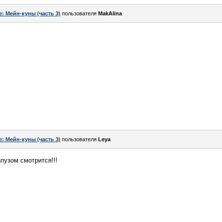
e: Мейн-куны (часть 3)
пользователя
MakAlina
e: Мейн-куны (часть 3)
пользователя
Leya
пузом смотрится!!!