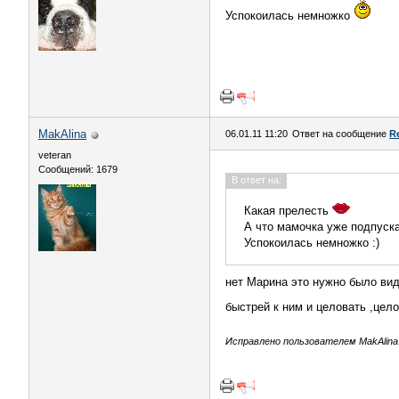
Успокоилась немножко
MakAlina
06.01.11 11:20
Ответ на сообщение
R
veteran
Сообщений: 1679
В ответ на:
Какая прелесть
А что мамочка уже подпуска
Успокоилась немножко :)
нет Марина это нужно было вид
быстрей к ним и целовать ,цел
Исправлено пользователем MakAlina (