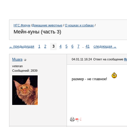
НГС.Форум
/
Домашние животные
/
О кошках и собаках
/
Мейн-куны (часть 3)
1
2
3
4
5
6
7
..
41
←
предыдущая
следующая
→
Muara
04.01.11 16:24
Ответ на сообщение
R
veteran
Сообщений: 2839
размер - не главное!