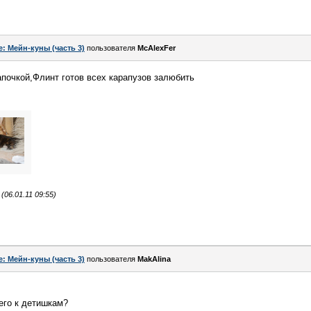
e: Мейн-куны (часть 3)
пользователя
McAlexFer
папочкой,Флинт готов всех карапузов залюбить
06.01.11 09:55)
e: Мейн-куны (часть 3)
пользователя
MakAlina
его к детишкам?