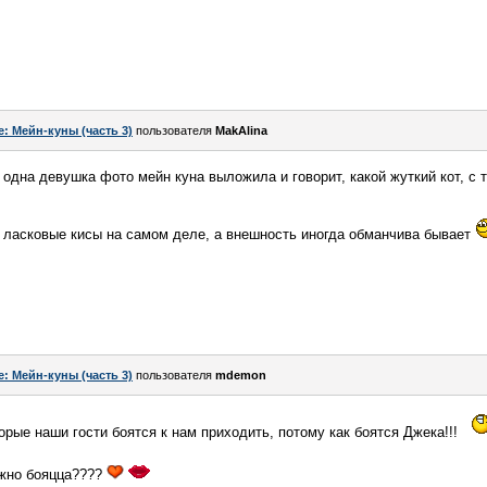
e: Мейн-куны (часть 3)
пользователя
MakAlina
одна девушка фото мейн куна выложила и говорит, какой жуткий кот, с 
 ласковые кисы на самом деле, а внешность иногда обманчива бывает
e: Мейн-куны (часть 3)
пользователя
mdemon
оторые наши гости боятся к нам приходить, потому как боятся Джека!!!
ожно бояцца????