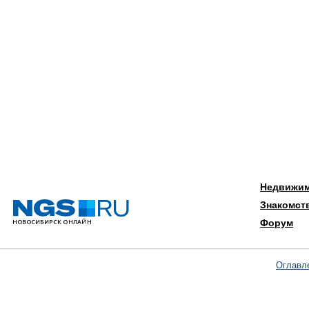
Недвижи
Знакомст
Форум
Оглавл